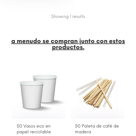
Showing 1
results
a menudo se compran junto con estos
productos.
50 Vasos eco en
50 Paleta de café de
L
papel reciclable
madera
d