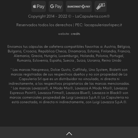
Copyright 2014 - 2022 © - LaCapsuleria.com®
Reservados todos los derechos | PEC:
lacapsuleriasrl@pec.it
website:
credits
Enviamos tus cápsulas de cafetera compatibles favoritas a: Austria, Bélgica,
Bulgaria, Croacia, República Checa, Dinamarca, Estonia, Finlandia, Francia,
Alemania, Grecia, Hungría, Luxemburgo, Holanda, Polonia, Portugal,
Rumanía, Eslovenia, España, Suecia , Suiza, Ucrania, Reino Unido
* Las marcas Nespresso, Dolce Gusto, Caffitaly, Uno System, Bialetti son
marcas registradas de sus respectivos dueños y no son propiedad de La
Capsuleria Srl que es un distribuidor no vinculado, ni directa ni
indirectamente, a los respectivos propietarios de las marcas mencionadas.
* Las marcas Lavazza®, A Modo Mio®, Lavazza A Modo Mio®, Lavazza
Espresso Point®, Lavazza Firma®, Lavazza Blue®, Lavazza in Black® son
marcas comerciales propiedad de Luigi Lavazza S.p.A.®. La Capsuleria no
está conectada, ni directa ni indirectamente, con Luigi Lavazza S.p.A.®.