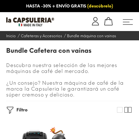
HASTA -30% + ENVÍO GRATIS
(descúbrelo)
OS
INFORMACIÓN
BLOG
Inicio
Cafeteras y Accesorios
Bundle máquina con vainas
Bundle Cafetera con vainas
Descubra nuestra selección de las mejores
máquinas de café del mercado.
¿Un consejo? Nuestra máquina de café de la
marca la Capsuleria le garantizará un café
súper cremoso y delicioso.
Filtro