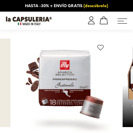
HASTA -30% + ENVÍO GRATIS
(descúbrelo)
OS
INFORMACIÓN
BLOG