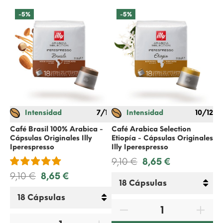
-5%
-5%
Intensidad
7/12
Intensidad
10/12
Av
co
Café Brasil 100% Arabica -
Café Arabica Selection
Tc
Cápsulas Originales Illy
Etiopía - Cápsulas Originales
Iperespresso
Illy Iperespresso
9,10 €
8,65 €
28
9,10 €
8,65 €