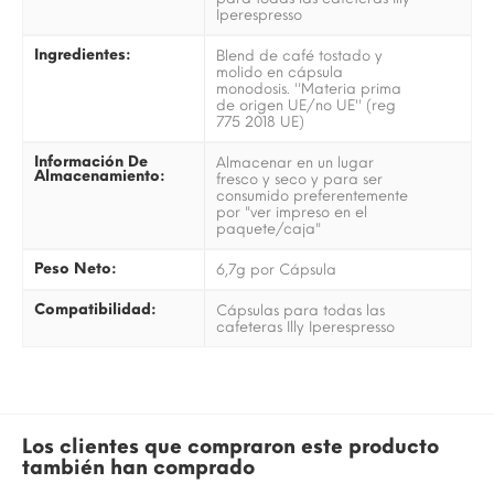
Iperespresso
Ingredientes:
Blend de café tostado y
molido en cápsula
monodosis. ''Materia prima
de origen UE/no UE'' (reg
775 2018 UE)
Información De
Almacenar en un lugar
Almacenamiento:
fresco y seco y para ser
consumido preferentemente
por "ver impreso en el
paquete/caja"
Peso Neto:
6,7g por Cápsula
Compatibilidad:
Cápsulas para todas las
cafeteras Illy Iperespresso
Los clientes que compraron este producto
también han comprado