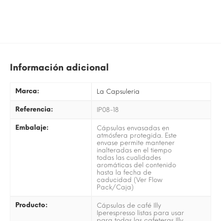
Información adicional
Marca:
La Capsuleria
Referencia:
IP08-18
Embalaje:
Cápsulas envasadas en
atmósfera protegida. Este
envase permite mantener
inalteradas en el tiempo
todas las cualidades
aromáticas del contenido
hasta la fecha de
caducidad (Ver Flow
Pack/Caja)
Producto:
Cápsulas de café Illy
Iperespresso listas para usar
para todas las cafeteras Illy