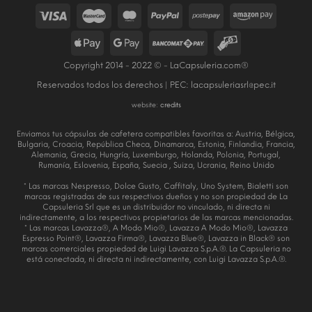
Copyright 2014 - 2022 © - LaCapsuleria.com®
Reservados todos los derechos | PEC:
lacapsuleriasrl@pec.it
website:
credits
Enviamos tus cápsulas de cafetera compatibles favoritas a: Austria, Bélgica,
Bulgaria, Croacia, República Checa, Dinamarca, Estonia, Finlandia, Francia,
Alemania, Grecia, Hungría, Luxemburgo, Holanda, Polonia, Portugal,
Rumanía, Eslovenia, España, Suecia , Suiza, Ucrania, Reino Unido
* Las marcas Nespresso, Dolce Gusto, Caffitaly, Uno System, Bialetti son
marcas registradas de sus respectivos dueños y no son propiedad de La
Capsuleria Srl que es un distribuidor no vinculado, ni directa ni
indirectamente, a los respectivos propietarios de las marcas mencionadas.
* Las marcas Lavazza®, A Modo Mio®, Lavazza A Modo Mio®, Lavazza
Espresso Point®, Lavazza Firma®, Lavazza Blue®, Lavazza in Black® son
marcas comerciales propiedad de Luigi Lavazza S.p.A.®. La Capsuleria no
está conectada, ni directa ni indirectamente, con Luigi Lavazza S.p.A.®.