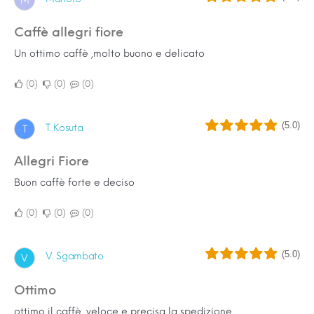
M
Caffè allegri fiore
Un ottimo caffè ,molto buono e delicato
0
0
0
(5.0)
T. Kosuta
T
Allegri Fiore
Buon caffè forte e deciso
0
0
0
(5.0)
V. Sgambato
V
ottimo
ottimo il caffè, veloce e precisa la spedizione