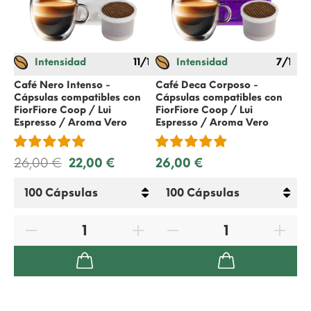
Intensidad
11/12
Intensidad
7/12
Café Nero Intenso -
Café Deca Corposo -
Ca
Cápsulas compatibles con
Cápsulas compatibles con
Cá
FiorFiore Coop / Lui
FiorFiore Coop / Lui
Ne
Espresso / Aroma Vero
Espresso / Aroma Vero
20
26,00 €
22,00 €
26,00 €