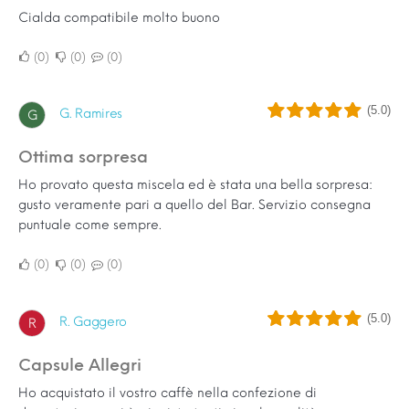
Cialda compatibile molto buono
0
0
0
(5.0)
G. Ramires
G
Ottima sorpresa
Ho provato questa miscela ed è stata una bella sorpresa:
gusto veramente pari a quello del Bar. Servizio consegna
puntuale come sempre.
0
0
0
(5.0)
R. Gaggero
R
Capsule Allegri
Ho acquistato il vostro caffè nella confezione di