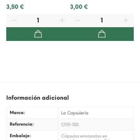
3,50 €
3,00 €
1,
Información adicional
Marca:
La Capsuleria
Referencia:
CF01-100
Embalaje:
Cápsulas envasadas en