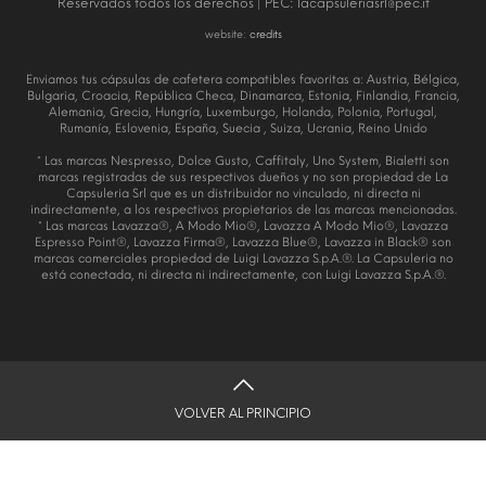
Reservados todos los derechos | PEC:
lacapsuleriasrl@pec.it
website:
credits
Enviamos tus cápsulas de cafetera compatibles favoritas a: Austria, Bélgica,
Bulgaria, Croacia, República Checa, Dinamarca, Estonia, Finlandia, Francia,
Alemania, Grecia, Hungría, Luxemburgo, Holanda, Polonia, Portugal,
Rumanía, Eslovenia, España, Suecia , Suiza, Ucrania, Reino Unido
* Las marcas Nespresso, Dolce Gusto, Caffitaly, Uno System, Bialetti son
marcas registradas de sus respectivos dueños y no son propiedad de La
Capsuleria Srl que es un distribuidor no vinculado, ni directa ni
indirectamente, a los respectivos propietarios de las marcas mencionadas.
* Las marcas Lavazza®, A Modo Mio®, Lavazza A Modo Mio®, Lavazza
Espresso Point®, Lavazza Firma®, Lavazza Blue®, Lavazza in Black® son
marcas comerciales propiedad de Luigi Lavazza S.p.A.®. La Capsuleria no
está conectada, ni directa ni indirectamente, con Luigi Lavazza S.p.A.®.
VOLVER AL PRINCIPIO