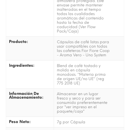
atmósfera protegida. Este
envase permite mantener
inalteradas en el tiempo
todas las cualidades
aromáticas del contenido
hasta la fecha de
caducidad (Ver Flow
Pack/Caja)
Producto:
Cápsulas de café listas para
usar compatibles con todas
las cafeteras Fior Fiore Coop
- Aroma Vero - Uno System
Ingredientes:
Blend de café tostado y
molido en cápsula
monodosis. ''Materia prima
de origen UE/no UE'' (reg
775 2018 UE)
Información De
Almacenar en un lugar
Almacenamiento:
fresco y seco y para ser
consumido preferentemente
por "ver impreso en el
paquete/caja"
Peso Neto:
7g por Cápsula