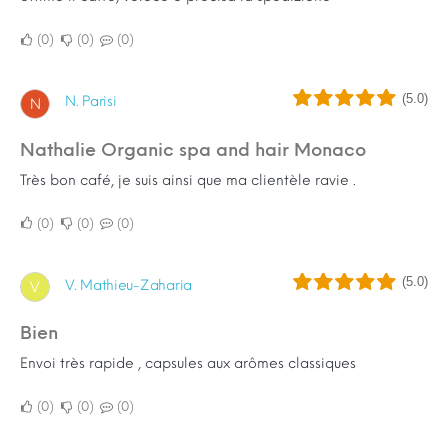
0
0
0
(5.0)
N. Parisi
N
Nathalie Organic spa and hair Monaco
Très bon café, je suis ainsi que ma clientèle ravie .
0
0
0
(5.0)
V. Mathieu-Zaharia
V
Bien
Envoi très rapide , capsules aux arômes classiques
0
0
0