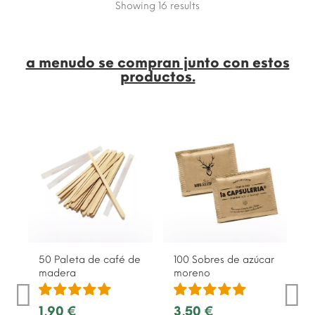
Showing 16
results
a menudo se compran junto con estos
productos.
50 Paleta de café de
100 Sobres de azúcar
1
madera
moreno
n
1,90 €
3,50 €
3