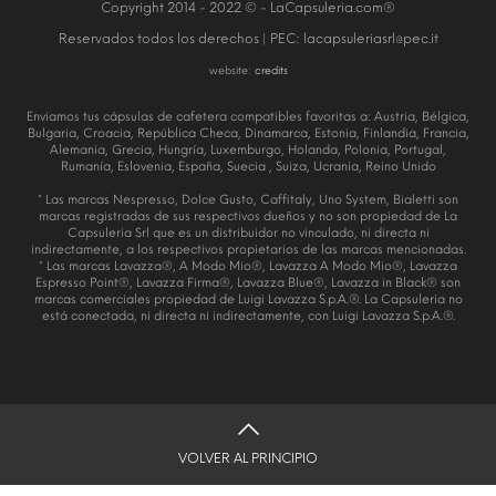
Copyright 2014 - 2022 © - LaCapsuleria.com®
Reservados todos los derechos | PEC:
lacapsuleriasrl@pec.it
website:
credits
Enviamos tus cápsulas de cafetera compatibles favoritas a: Austria, Bélgica,
Bulgaria, Croacia, República Checa, Dinamarca, Estonia, Finlandia, Francia,
Alemania, Grecia, Hungría, Luxemburgo, Holanda, Polonia, Portugal,
Rumanía, Eslovenia, España, Suecia , Suiza, Ucrania, Reino Unido
* Las marcas Nespresso, Dolce Gusto, Caffitaly, Uno System, Bialetti son
marcas registradas de sus respectivos dueños y no son propiedad de La
Capsuleria Srl que es un distribuidor no vinculado, ni directa ni
indirectamente, a los respectivos propietarios de las marcas mencionadas.
* Las marcas Lavazza®, A Modo Mio®, Lavazza A Modo Mio®, Lavazza
Espresso Point®, Lavazza Firma®, Lavazza Blue®, Lavazza in Black® son
marcas comerciales propiedad de Luigi Lavazza S.p.A.®. La Capsuleria no
está conectada, ni directa ni indirectamente, con Luigi Lavazza S.p.A.®.
VOLVER AL PRINCIPIO