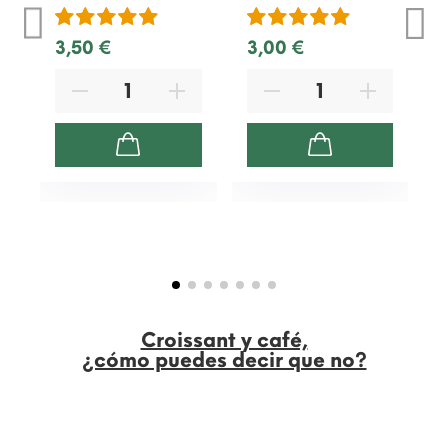
3,50 €
3,00 €
1
Croissant y café,
¿cómo puedes decir que no?