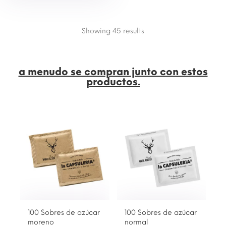
Showing 45
results
a menudo se compran junto con estos
productos.
100 Sobres de azúcar
100 Sobres de azúcar
5
moreno
normal
m