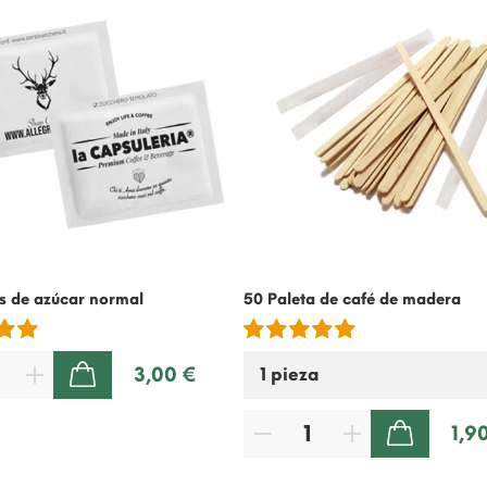
s de azúcar normal
50 Paleta de café de madera
3,00 €
AÑADIR A LA CESTA
1,9
AÑADIR A LA CESTA