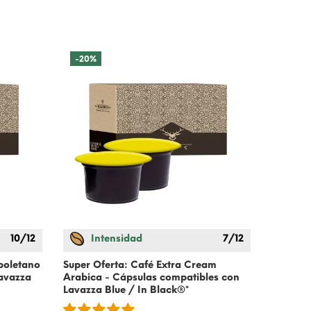
-20%
10/12
Intensidad
7/12
In
apoletano
Super Oferta: Café Extra Cream
Café Al
Lavazza
Arabica - Cápsulas compatibles con
compati
Lavazza Blue / In Black®*
Black®*