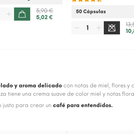
5,90 €
5,02 €
AÑADIR A LA CESTA
13,
10
elado y aroma delicado
con notas de miel, flores y 
za tiene una crema suave de color miel y notas flora
o justo para crear un
café para entendidos.