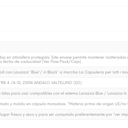
as en atmósfera protegida. Este envase permite mantener inalteradas e
la fecha de caducidad (Ver Flow Pack/Caja)
li con Lavazza* Blue*/ in Black* a marchio La Capsuleria per tutti i mo
TRIE 4 /A-10, 23014 ANDALO VALTELLINO (SO)
 listas para usar compatibles con el sistema Lavazza Blue / Lavazza In
stado y molido en cápsula monodosis. ''Materia prima de origen UE/no U
lugar fresco y seco y para ser consumido preferentemente por "ver im