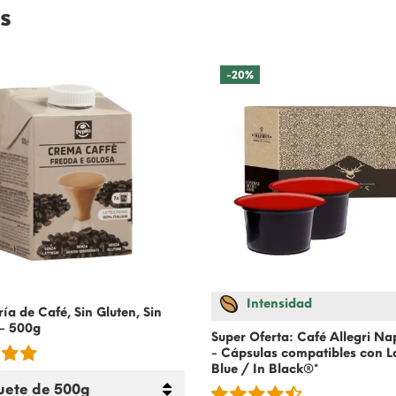
s
-20%
Intensidad
ía de Café, Sin Gluten, Sin
 – 500g
Super Oferta: Café Allegri N
- Cápsulas compatibles con 
Blue / In Black®*