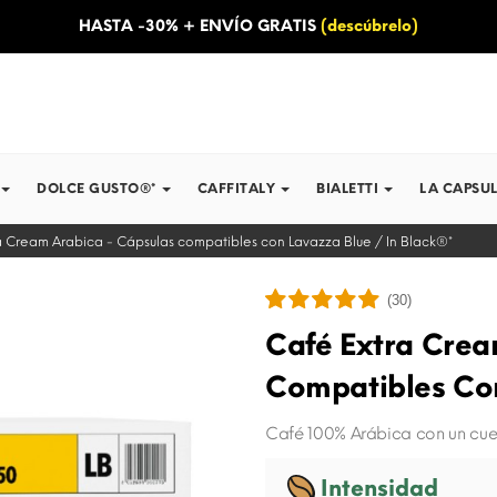
HASTA -30% + ENVÍO GRATIS
(descúbrelo)
DOLCE GUSTO®*
CAFFITALY
BIALETTI
LA CAPSUL
a Cream Arabica - Cápsulas compatibles con Lavazza Blue / In Black®*
(30)
Café Extra Crea
Compatibles Con
Café 100% Arábica con un cue
Intensidad