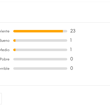
23
elente
1
Bueno
1
Medio
0
Pobre
0
errible