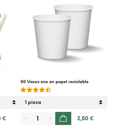
50 Vasos eco en papel reciclable
Crema Fría d
Lactosa – 5
0 €
2,50 €
AÑADIR A LA CESTA