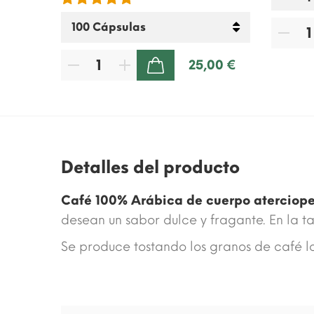
50 €
25,00 €
80 €
AÑADIR A LA CESTA
Detalles del producto
Café 100% Arábica de cuerpo aterciop
desean un sabor dulce y fragante. En la ta
Se produce tostando los granos de café l