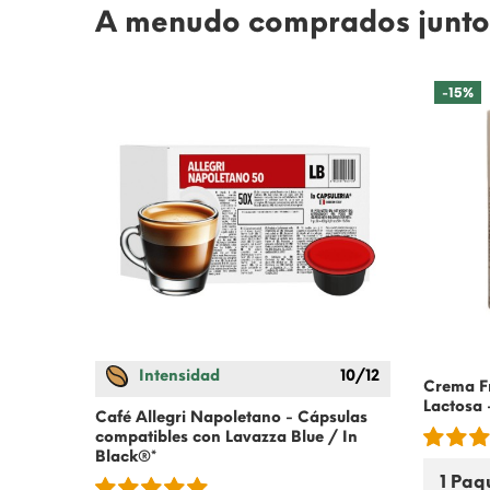
A menudo comprados junto
-15%
7/12
Intensidad
10/12
Crema Fr
Lactosa
am
Café Allegri Napoletano - Cápsulas
es con
compatibles con Lavazza Blue / In
Black®*