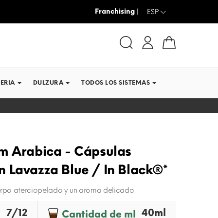
Franchising |
HASTA -30% + ENVÍO GRATIS
ESP
ERIA
DULZURA
TODOS LOS SISTEMAS
m Arabica - Cápsulas
 Lavazza Blue / In Black®*
rpo aterciopelado y un aroma delicado
7/12
40ml
Cantidad de ml