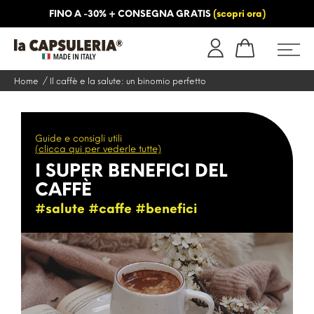
FINO A -30% + CONSEGNA GRATIS
(scopri ora)
NFORMAZIONI
BLOG
Home
Il caffè e la salute: un binomio perfetto
Guide e consigli utili
(clicca qui per vederle tutte)
I SUPER BENEFICI DEL
CAFFÈ
#salute #caffe #benefici