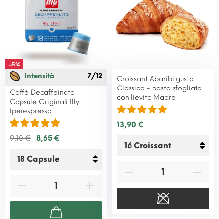
-5%
Intensità
7/12
Croissant Abaribi gusto
Classico - pasta sfogliata
Caffè Decaffeinato -
con lievito Madre
Capsule Originali Illy
Iperespresso
13,90 €
9,10 €
8,65 €