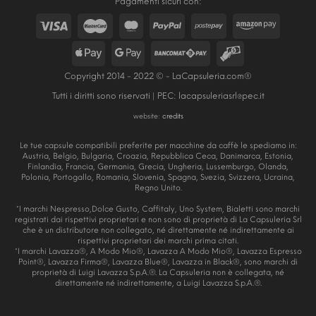
Pagamenti sicuri con:
Copyright 2014 - 2022 © - LaCapsuleria.com®
Tutti i diritti sono riservati | PEC:
lacapsuleriasrl@pec.it
website:
credits
Le tue capsule compatibili preferite per macchine da caffè le spediamo in:
Austria, Belgio, Bulgaria, Croazia, Repubblica Ceca, Danimarca, Estonia,
Finlandia, Francia, Germania, Grecia, Ungheria, Lussemburgo, Olanda,
Polonia, Portogallo, Romania, Slovenia, Spagna, Svezia, Svizzera, Ucraina,
Regno Unito.
*I marchi Nespresso,Dolce Gusto, Caffitaly, Uno System, Bialetti sono marchi
registrati dai rispettivi proprietari e non sono di proprietà di La Capsuleria Srl
che è un distributore non collegato, né direttamente né indirettamente ai
rispettivi proprietari dei marchi prima citati.
*I marchi Lavazza®, A Modo Mio®, Lavazza A Modo Mio®, Lavazza Espresso
Point®, Lavazza Firma®, Lavazza Blue®, Lavazza in Black®, sono marchi di
proprietà di Luigi Lavazza S.p.A.®. La Capsuleria non è collegata, né
direttamente né indirettamente, a Luigi Lavazza S.p.A.®.