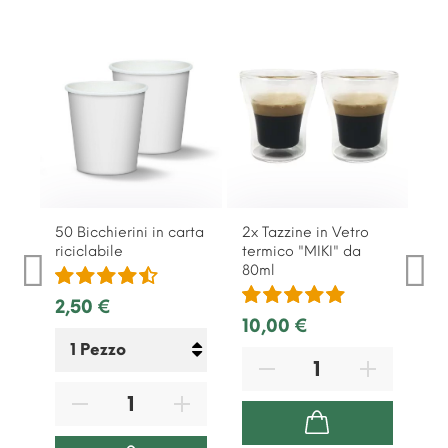
50 Bicchierini in carta
2x Tazzine in Vetro
riciclabile
termico "MIKI" da
80ml
2,50 €
10,00 €