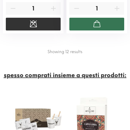
Showing 12
results
spesso comprati insieme a questi prodotti:​