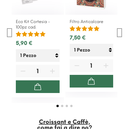
Eco Kit Cortesia -
Filtro Anticalcare
Li
100pz cad.
7,50 €
8,
5,90 €
Croissant e Caffè,
come fai a dire no?