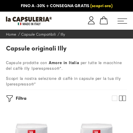
FINO A -30% + CONSEGNA GRATIS
(scopri ora)
NFORMAZIONI
BLOG
Home
Capsule Compatibili
Illy
Capsule originali Illy
Capsule prodotte con
Amore in Italia
per tutte le macchine
del caffè illy Iperespresso®*.
Scopri la nostra selezione di caffè in capsule per la tua illy
Iperespresso®*
Filtra