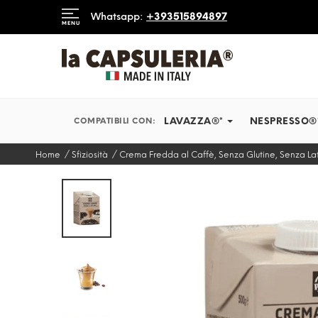
DIAMO IN TEMPI RECORD
Whatsapp:
+393515894897
MENU
INFORMAZIONI
BLOG
LAVAZZA®*
NESPRESSO®
COMPATIBILI CON:
Home
Sfiziosità
Crema Fredda al Caffè, Senza Glutine, Senza La