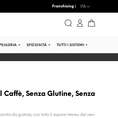
Franchising |
SPEDIAMO IN TEMPI RE
ITA
PSULERIA
SFIZIOSITÀ
TUTTI I SISTEMI
 Caffè, Senza Glutine, Senza
ronta da gustare, con tutto il sapore intenso del vero