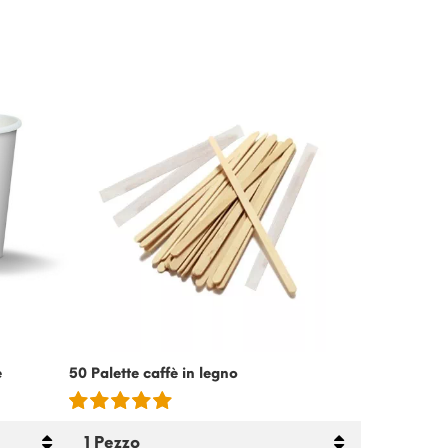
-15%
e
50 Palette caffè in legno
Crema Fredda
Senza Latto