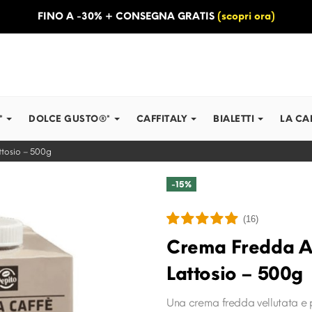
FINO A -30% + CONSEGNA GRATIS
(scopri ora)
*
DOLCE GUSTO®*
CAFFITALY
BIALETTI
LA CA
ttosio – 500g
-15%
(16)
Crema Fredda Al
Lattosio – 500g
Una crema fredda vellutata e p