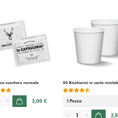
ine zucchero normale
50 Bicchierini in carta riciclab
3,00 €
AGGIUNGI AL CARRELLO
2,
AGGIUNGI AL CARRELLO