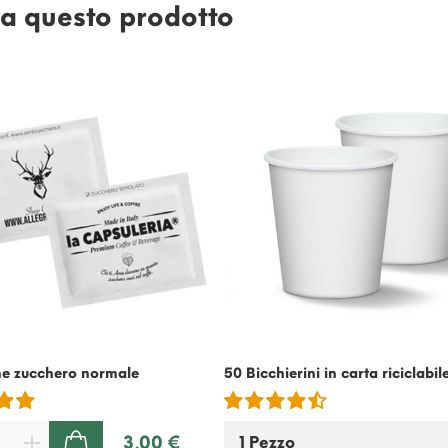
e a questo prodotto
ne zucchero normale
50 Bicchierini in carta riciclabil
3,00 €
AGGIUNGI AL CARRELLO