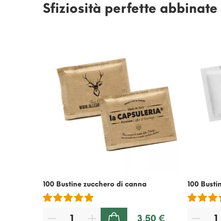
Sfiziosità perfette abbinat
100 Bustine zucchero di canna
100 Busti
3,50 €
AGGIUNGI AL CARRELLO