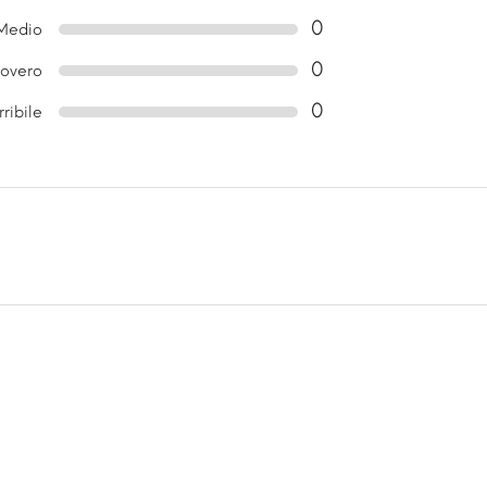
0
Medio
0
overo
0
rribile