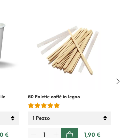
ile
50 Palette caffè in legno
Croissa
pasta sf
50 €
1,90 €
AGGIUNGI AL CARRELLO