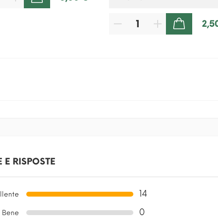
2,5
AGGIUNGI AL CARRELLO
 E RISPOSTE
14
llente
0
Bene