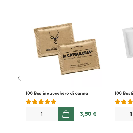
nfezione
100 Bustine zucchero di canna
100 Bust
3,50 €
AGGIUNGI AL CARRELLO