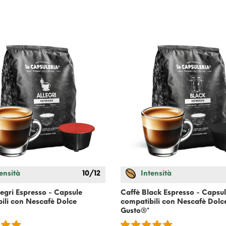
ensità
10/12
Intensità
legri Espresso - Capsule
Caffè Black Espresso - Capsu
ili con
Nescafè Dolce
compatibili con
Nescafè Dolc
Gusto
®*