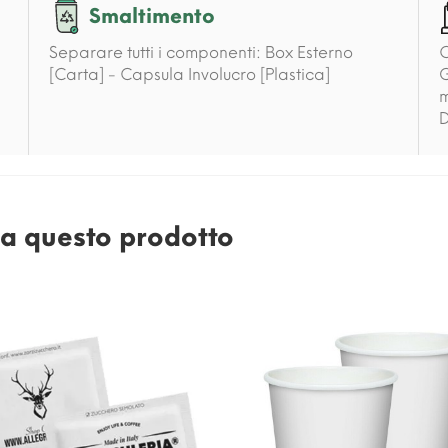
Smaltimento
Separare tutti i componenti: Box Esterno
C
[Carta] - Capsula Involucro [Plastica]
G
m
D
e a questo prodotto