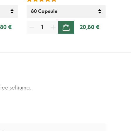
,80 €
20,80 €
AGGIUNGI AL CARRELLO
fice schiuma.