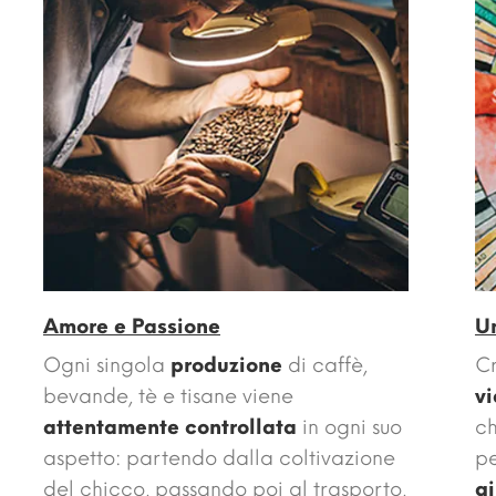
Amore e Passione
U
Ogni singola
produzione
di caffè,
Cr
bevande, tè e tisane viene
v
attentamente controllata
in ogni suo
ch
aspetto: partendo dalla coltivazione
pe
del chicco, passando poi al trasporto,
gi