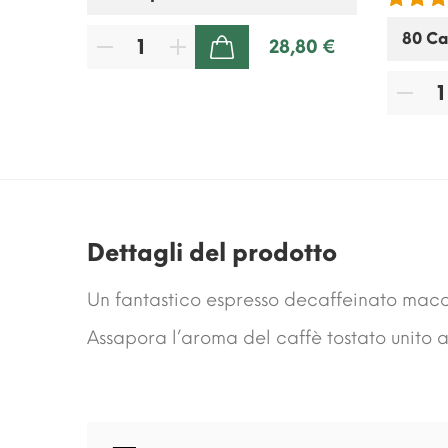
80 €
28,80 €
AGGIUNGI AL CARRELLO
Dettagli del prodotto
Un fantastico espresso decaffeinato macch
Assapora l’aroma del caffè tostato unito a