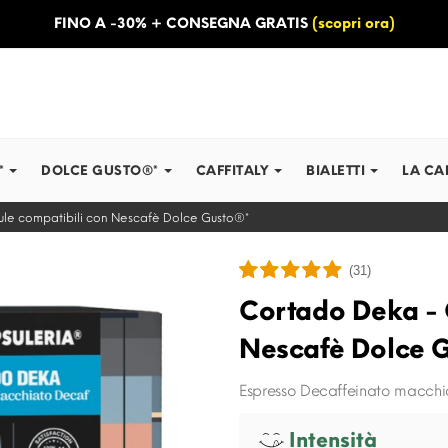
FINO A -30% + CONSEGNA GRATIS
(scopri ora)
*
DOLCE GUSTO®*
CAFFITALY
BIALETTI
LA CA
le compatibili con Nescafè Dolce Gusto®*
(31)
Cortado Deka - 
Nescafè Dolce 
Espresso Decaffeinato macchi
Intensità