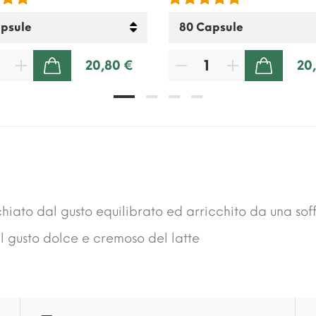
20,80 €
20
AGGIUNGI AL CARRELLO
AGGIUNGI AL CARRELLO
iato dal gusto equilibrato ed arricchito da una sof
l gusto dolce e cremoso del latte