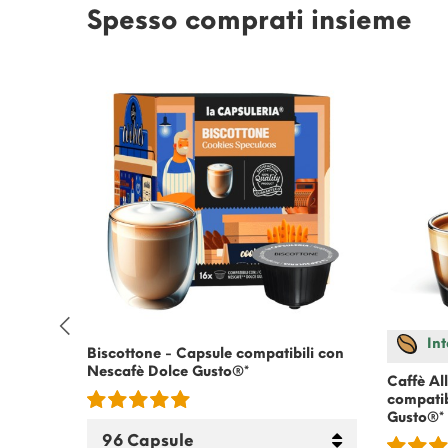
Spesso comprati insieme
Int
patibili
Biscottone - Capsule compatibili con
Nescafè Dolce Gusto
®*
Caffè Al
compatib
Gusto
®*