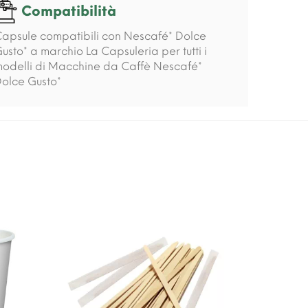
Compatibilità
apsule compatibili con Nescafé* Dolce
usto* a marchio La Capsuleria per tutti i
odelli di Macchine da Caffè Nescafé*
olce Gusto*
-15%