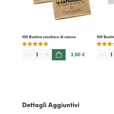
100 Bustine zucchero di canna
100 Busti
3,50 €
AGGIUNGI AL CARRELLO
Dettagli Aggiuntivi