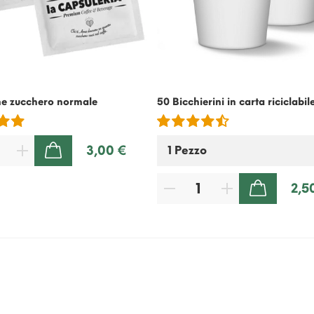
ne zucchero normale
50 Bicchierini in carta riciclabil
3,00 €
AGGIUNGI AL CARRELLO
2,5
AGGIUNGI AL CARRELLO