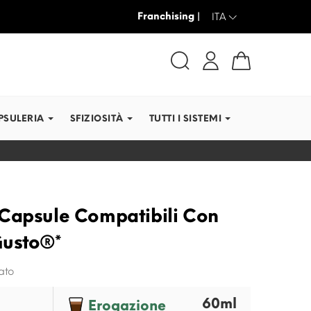
Franchising |
SPEDIAMO IN TEMPI RE
ITA
PSULERIA
SFIZIOSITÀ
TUTTI I SISTEMI
Capsule Compatibili Con
Gusto®*
ato
60ml
Erogazione