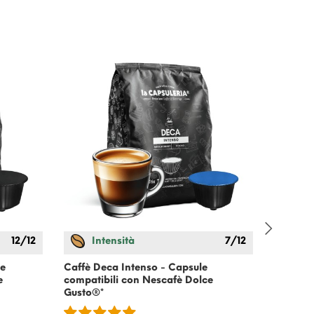
12/12
Intensità
7/12
In
le
Caffè Deca Intenso - Capsule
Caffè E
e
compatibili con
Nescafè Dolce
compati
Gusto
®*
Gusto
®*