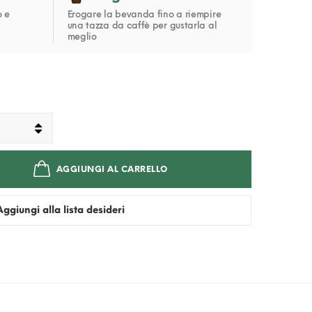
o e
Erogare la bevanda fino a riempire
una tazza da caffè per gustarla al
meglio
AGGIUNGI AL CARRELLO
Aggiungi alla lista desideri