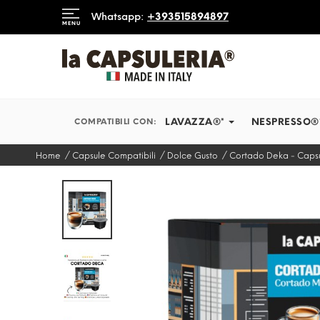
DIAMO IN TEMPI RECORD
Whatsapp:
+393515894897
MENU
INFORMAZIONI
BLOG
LAVAZZA®*
NESPRESSO®
COMPATIBILI CON:
Home
Capsule Compatibili
Dolce Gusto
Cortado Deka - Capsu