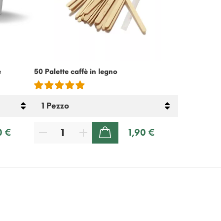
e
50 Palette caffè in legno
Crema Fredda
Senza Latto
0 €
1,90 €
AGGIUNGI AL CARRELLO