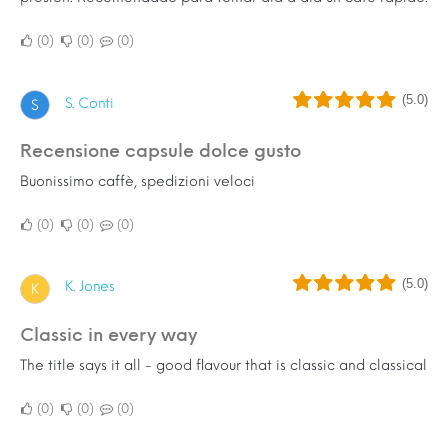
0
0
0
(5.0)
S. Conti
S
Recensione capsule dolce gusto
Buonissimo caffè, spedizioni veloci
0
0
0
(5.0)
K. Jones
K
Classic in every way
The title says it all - good flavour that is classic and classical
0
0
0