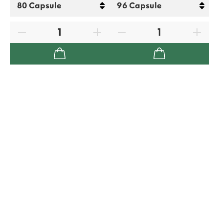
Pagamenti sicuri
Scegli di pagare in tutta sicurezza
attraverso i più sicuri metodi di pagamento