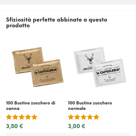
Sfiziosità perfette abbinate a questo
prodotto
100 Bustine zucchero di
100 Bustine zucchero
50
canna
normale
ric
3,50 €
3,00 €
2,