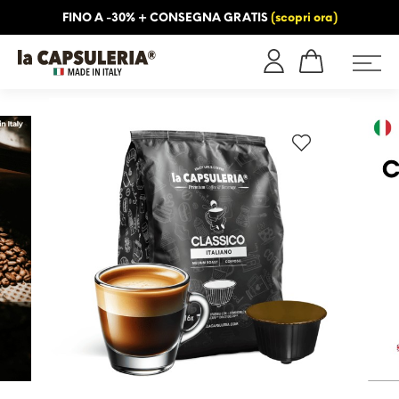
FINO A -30% + CONSEGNA GRATIS
(scopri ora)
NFORMAZIONI
BLOG