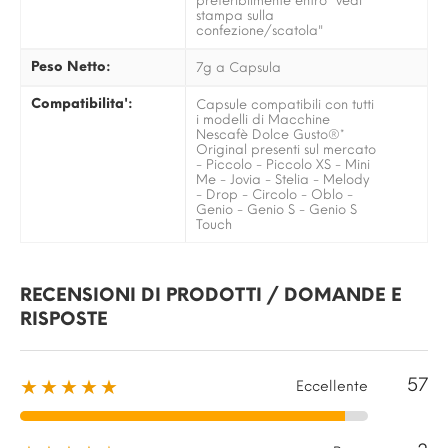
preferibilmente entro "vedi
stampa sulla
confezione/scatola"
Peso Netto:
7g a Capsula
Compatibilita':
Capsule compatibili con tutti
i modelli di Macchine
Nescafè Dolce Gusto®*
Original presenti sul mercato
- Piccolo - Piccolo XS - Mini
Me - Jovia - Stelia - Melody
- Drop - Circolo - Oblo -
Genio - Genio S - Genio S
Touch
RECENSIONI DI PRODOTTI / DOMANDE E
RISPOSTE
57
★★★★★
Eccellente