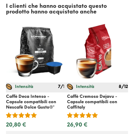
I clienti che hanno acquistato questo
prodotto hanno acquistato anche
Intensità
7/12
Intensità
8/12
Mo
co
Caffè Deca Intenso -
Caffè Cremoso Dejavu -
Capsule compatibili con
Capsule compatibili con
Nescafè Dolce Gusto
®*
Caffitaly
28
20,80 €
26,90 €