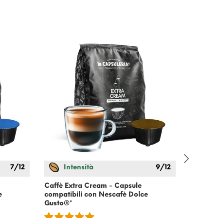
7/12
Intensità
9/12
In
Caffè Extra Cream - Capsule
Caffè N
e
compatibili con
Nescafè Dolce
compati
Gusto
®*
Gusto
®*