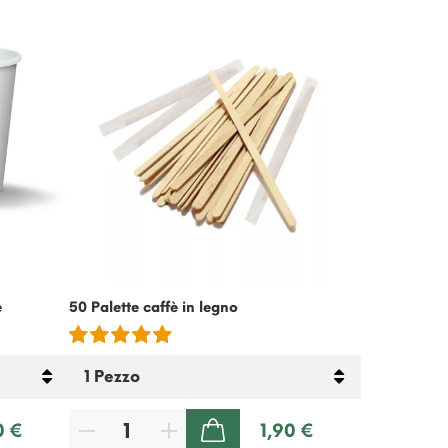
-15%
e
50 Palette caffè in legno
Crema Fredda
Senza Latto
0 €
1,90 €
AGGIUNGI AL CARRELLO