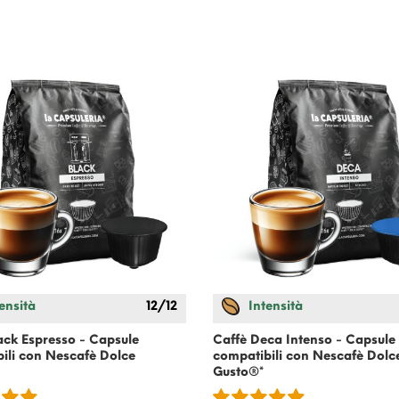
ensità
12/12
Intensità
ack Espresso - Capsule
Caffè Deca Intenso - Capsule
ili con
Nescafè Dolce
compatibili con
Nescafè Dolc
Gusto
®*