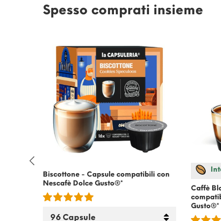
Spesso comprati insieme
Int
patibili
Biscottone - Capsule compatibili con
Nescafè Dolce Gusto
®*
Caffè Bl
compatib
Gusto
®*