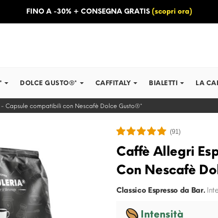
FINO A -30% + CONSEGNA GRATIS
(scopri ora)
*
DOLCE GUSTO®*
CAFFITALY
BIALETTI
LA CA
o - Capsule compatibili con Nescafè Dolce Gusto®*
(91)
Caffè Allegri Es
Con Nescafè Do
Classico Espresso da Bar.
Inte
Intensità