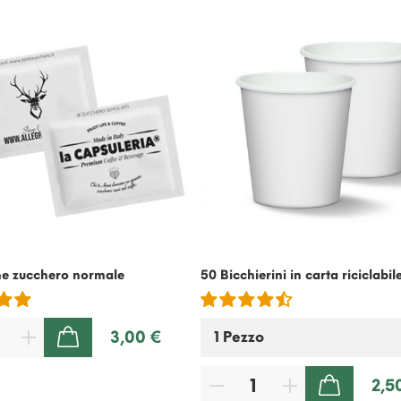
ne zucchero normale
50 Bicchierini in carta riciclabil
3,00 €
AGGIUNGI AL CARRELLO
2,5
AGGIUNGI AL CARRELLO