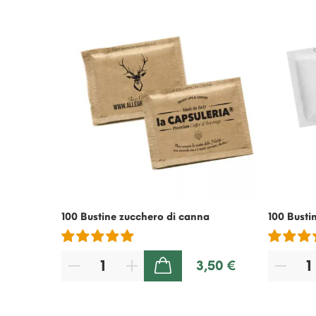
100 Bustine zucchero di canna
100 Busti
3,50 €
AGGIUNGI AL CARRELLO