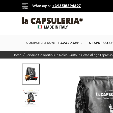
DIAMO IN TEMPI RECORD
Whatsapp:
+393515894897
MENU
INFORMAZIONI
BLOG
LAVAZZA®*
NESPRESSO®
COMPATIBILI CON:
Home
Capsule Compatibili
Dolce Gusto
Caffè Allegri Espress