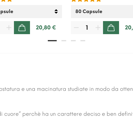
20,80 €
20
AGGIUNGI AL CARRELLO
AGGIUNGI AL CARRELLO
ostatura e una macinatura studiate in modo da otte
di cuore” perchè ha un carattere deciso e ben defini