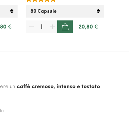
,80 €
20,80 €
AGGIUNGI AL CARRELLO
nere un
caffè cremoso, intenso e tostato
to