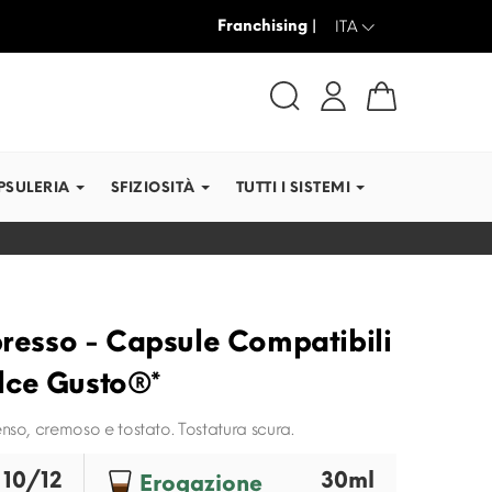
Franchising |
SPEDIAMO IN TEMPI RE
ITA
PSULERIA
SFIZIOSITÀ
TUTTI I SISTEMI
presso - Capsule Compatibili
lce Gusto®*
nso, cremoso e tostato. Tostatura scura.
10/12
30ml
Erogazione