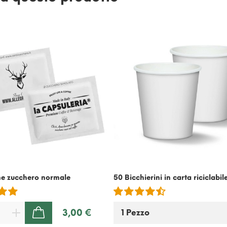
ne zucchero normale
50 Bicchierini in carta riciclabil
3,00 €
AGGIUNGI AL CARRELLO