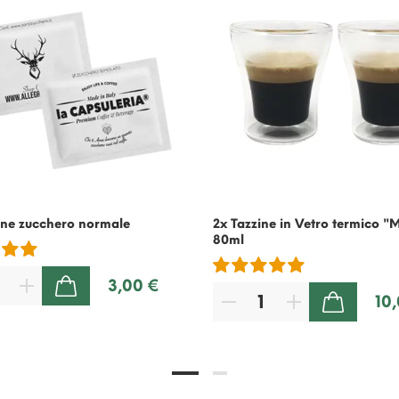
ine zucchero normale
2x Tazzine in Vetro termico "
80ml
3,00 €
AGGIUNGI AL CARRELLO
10
AGGIUNGI AL CARRELLO