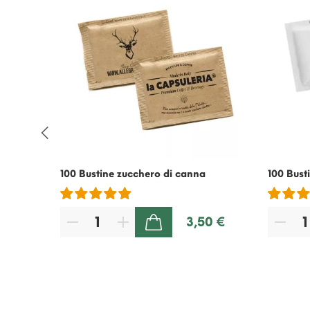
Caffè
La
100 Bustine zucchero di canna
100 Bust
e di
3,50 €
AGGIUNGI AL CARRELLO
,90 €
90 €