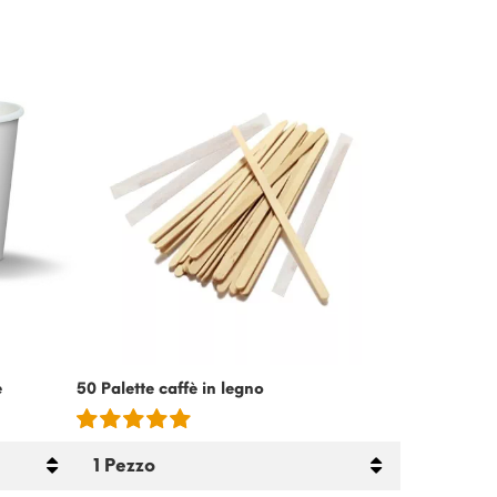
-15%
e
50 Palette caffè in legno
Crema Fredda
Senza Latto