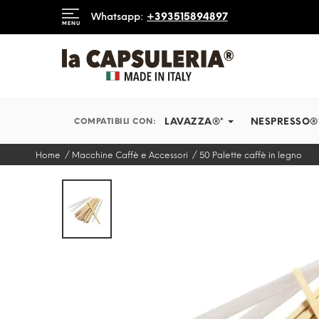
DIAMO IN TEMPI RECORD
Whatsapp:
+393515894897
MENU
INFORMAZIONI
BLOG
LAVAZZA®*
NESPRESSO®
COMPATIBILI CON:
Home
Macchine Caffè e Accessori
50 Palette caffè in legno