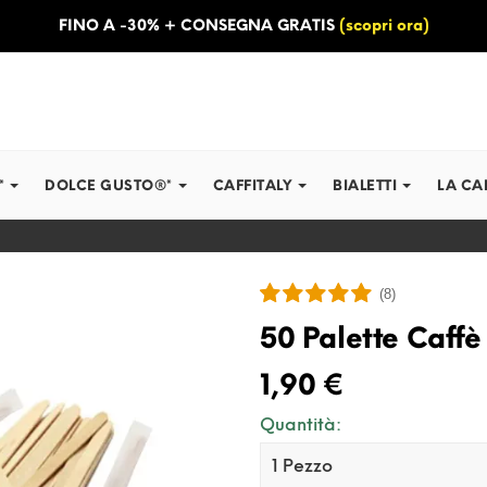
FINO A -30% + CONSEGNA GRATIS
(scopri ora)
*
DOLCE GUSTO®*
CAFFITALY
BIALETTI
LA CA
(8)
50 Palette Caffè
1,90 €
Quantità: