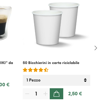
MIKI" da
50 Bicchierini in carta riciclabile
Eco Kit 
,00 €
2,50 €
AGGIUNGI AL CARRELLO