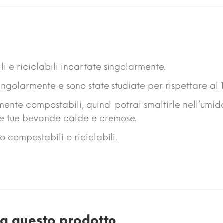
i e riciclabili incartate singolarmente.
ngolarmente e sono state studiate per rispettare al 1
amente compostabili, quindi potrai smaltirle nell’umid
 le tue bevande calde e cremose.
o compostabili o riciclabili.
e a questo prodotto