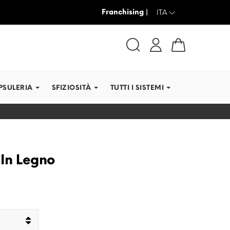
Franchising |
SPEDIAMO IN TEMPI RE
ITA
PSULERIA
SFIZIOSITÀ
TUTTI I SISTEMI
 In Legno