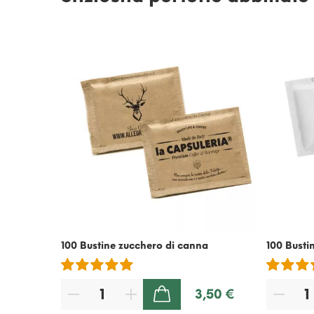
100 Bustine zucchero di canna
100 Busti
3,50 €
AGGIUNGI AL CARRELLO