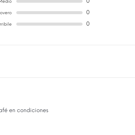
0
Medio
0
overo
0
rribile
afé en condiciones