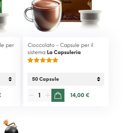
le per
Cioccolato - Capsule per il
sistema
La Capsuleria
€
14,00 €
AGGIUNGI AL CARRELLO