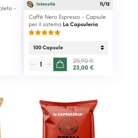
Intensità
11/12
leto -
Caffè Nero Espresso - Capsule
per il sistema
La Capsuleria
25,90 €
23,00 €
AGGIUNGI AL CARRELLO