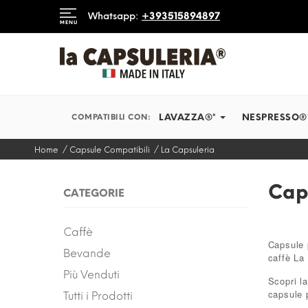
DIAMO IN TEMPI RECORD
Whatsapp:
+393515894897
MENU
INFORMAZIONI
BLOG
LAVAZZA®*
NESPRESSO®
COMPATIBILI CON:
Home
Capsule Compatibili
La Capsuleria
Cap
CATEGORIE
Caffè
Capsule 
Bevande
caffè La
Più Venduti
Scopri la
capsule 
Tutti i Prodotti