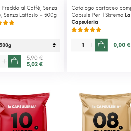
Fredda al Caffè, Senza
Catalogo cartaceo comp
e, Senza Lattosio – 500g
Capsule Per Il Sistema
La
Capsuleria
0,00 €
AGGIUNGI AL CARRELLO
5,90 €
5,02 €
AGGIUNGI AL CARRELLO