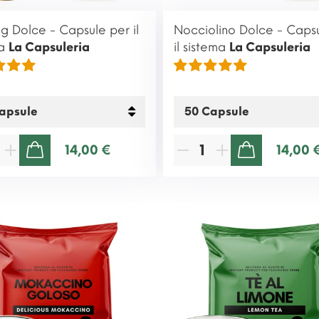
g Dolce - Capsule per il
Nocciolino Dolce - Caps
ma
La Capsuleria
il sistema
La Capsuleria
14,00 €
14,00 
AGGIUNGI AL CARRELLO
AGGIUNGI AL CARRELLO