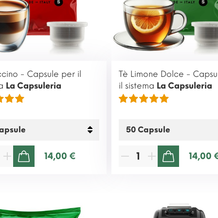
ino - Capsule per il
Tè Limone Dolce - Capsu
ma
La Capsuleria
il sistema
La Capsuleria
14,00 €
14,00 
AGGIUNGI AL CARRELLO
AGGIUNGI AL CARRELLO