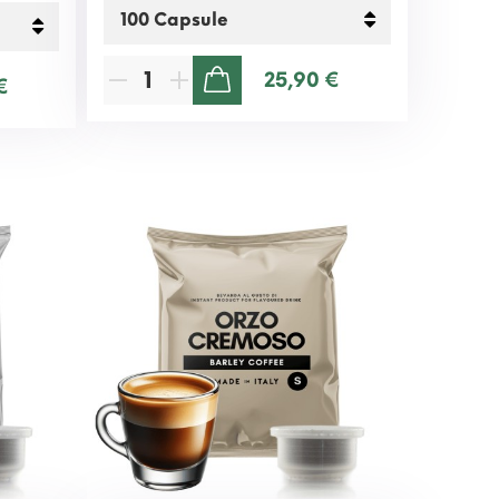
25,90 €
€
AGGIUNGI AL CARRELLO