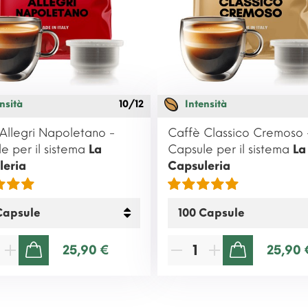
nsità
10/12
Intensità
Allegri Napoletano -
Caffè Classico Cremoso 
e per il sistema
La
Capsule per il sistema
La
leria
Capsuleria
25,90 €
25,90 
AGGIUNGI AL CARRELLO
AGGIUNGI AL CARRELLO