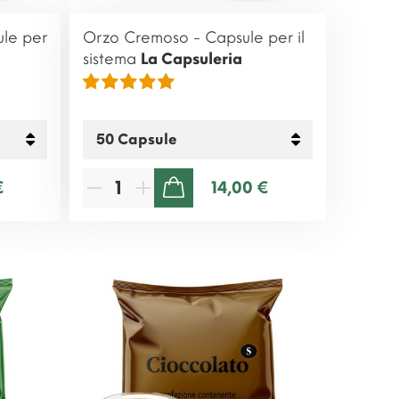
ule per
Orzo Cremoso - Capsule per il
sistema
La Capsuleria
€
14,00 €
AGGIUNGI AL CARRELLO