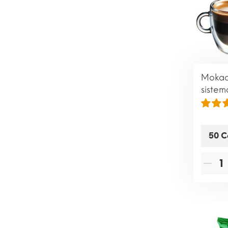
Mokacc
siste