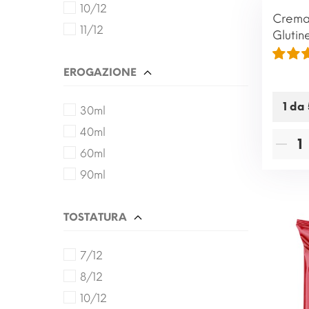
10/12
Crema 
11/12
Glutin
EROGAZIONE
30ml
40ml
60ml
90ml
TOSTATURA
7/12
8/12
10/12