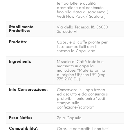
tempo tutte le qualità
aromatiche del contenuto
fino alla data di scadenza (
Vedi Flow Pack / Scatola )
Stabilimento
Via della Tecnica, 18, 36030
Produttivo:
Sarcedo VI
Prodotto:
Capsule di caffè pronte per
l’uso compatibili con il
sistema la Capsuleria
Ingredienti:
Miscela di Caffè tostato e
macinato in capsula
monodose. ‘’Materia prima
di origine UE/non UE’’ (reg
775 2018 EU)
Info Conservazione:
Conservare in luogo fresco
ed asciutto e da consumarsi
preferibilmente entro "vedi
stampa sulla
confezione/scatola"
Peso Netto:
7g a Capsula
Compatibilita':
Capsule compatibili con tutti