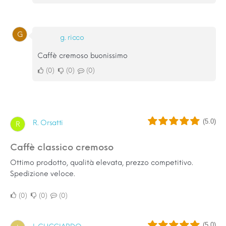
G
g. ricco
Caffè cremoso buonissimo
0
0
0
(5.0)
R. Orsatti
R
Caffè classico cremoso
Ottimo prodotto, qualità elevata, prezzo competitivo.
Spedizione veloce.
0
0
0
(5.0)