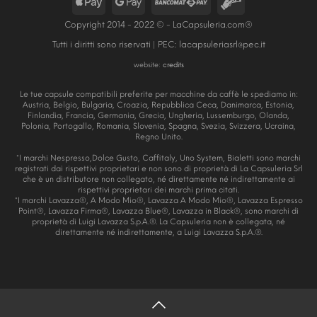
Copyright 2014 - 2022 © - LaCapsuleria.com®
Tutti i diritti sono riservati | PEC:
lacapsuleriasrl@pec.it
website:
credits
Le tue capsule compatibili preferite per macchine da caffè le spediamo in:
Austria, Belgio, Bulgaria, Croazia, Repubblica Ceca, Danimarca, Estonia,
Finlandia, Francia, Germania, Grecia, Ungheria, Lussemburgo, Olanda,
Polonia, Portogallo, Romania, Slovenia, Spagna, Svezia, Svizzera, Ucraina,
Regno Unito.
*I marchi Nespresso,Dolce Gusto, Caffitaly, Uno System, Bialetti sono marchi
registrati dai rispettivi proprietari e non sono di proprietà di La Capsuleria Srl
che è un distributore non collegato, né direttamente né indirettamente ai
rispettivi proprietari dei marchi prima citati.
*I marchi Lavazza®, A Modo Mio®, Lavazza A Modo Mio®, Lavazza Espresso
Point®, Lavazza Firma®, Lavazza Blue®, Lavazza in Black®, sono marchi di
proprietà di Luigi Lavazza S.p.A.®. La Capsuleria non è collegata, né
direttamente né indirettamente, a Luigi Lavazza S.p.A.®.