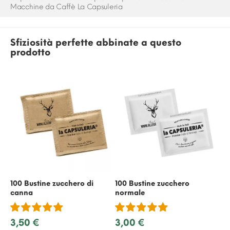
Macchine da Caffè La Capsuleria
Sfiziosità perfette abbinate a questo
prodotto
100 Bustine zucchero di
100 Bustine zucchero
50
canna
normale
ric
3,50 €
3,00 €
2,