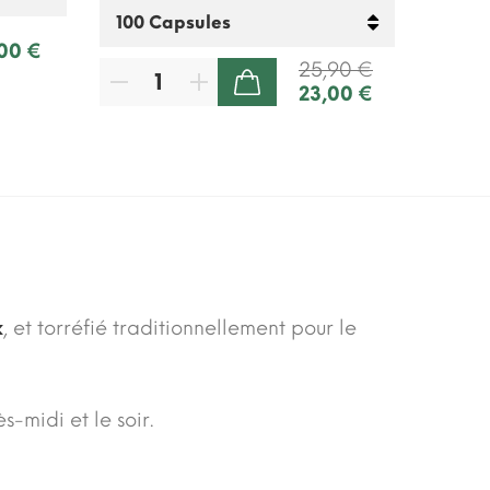
,00 €
25,90 €
23,00 €
AJOUTER AU PANIER
x
, et torréfié traditionnellement pour le
ès-midi et le soir.