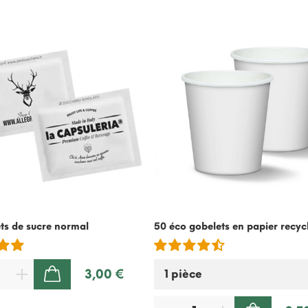
ts de sucre normal
50 éco gobelets en papier recyc
3,00 €
AJOUTER AU PANIER