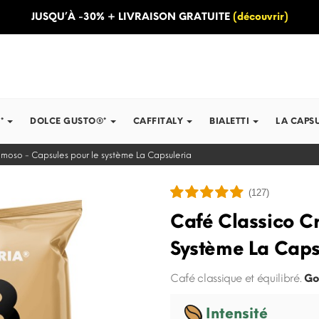
JUSQU’À -30% + LIVRAISON GRATUITE
(découvrir)
*
DOLCE GUSTO®*
CAFFITALY
BIALETTI
LA CAPS
moso - Capsules pour le système La Capsuleria
(127)
Café Classico C
Système La Caps
Café classique et équilibré.
Go
Intensité