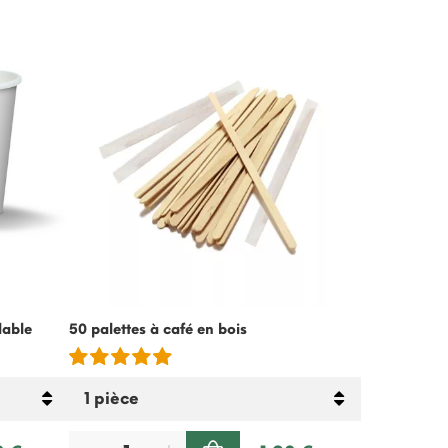
-15%
lable
50 palettes à café en bois
Crème froide
lactose – 5