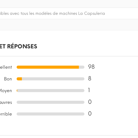
bles avec tous les modèles de machines La Capsuleria
 ET RÉPONSES
98
ellent
8
Bon
1
Moyen
0
auvres
0
errible