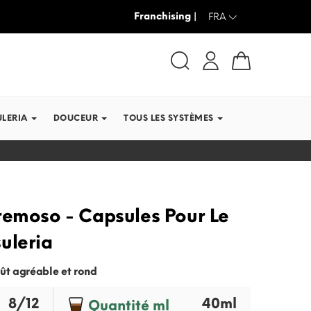
Franchising |
JUSQU’À -30% + LIVRAISON GRAT
FRA
ULERIA
DOUCEUR
TOUS LES SYSTÈMES
remoso - Capsules Pour Le
uleria
ût agréable et rond
8/12
40ml
Quantité ml