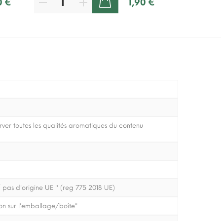
0 €
1,90 €
AJOUTER AU PANIER
er toutes les qualités aromatiques du contenu
 pas d'origine UE '' (reg 775 2018 UE)
on sur l'emballage/boîte"