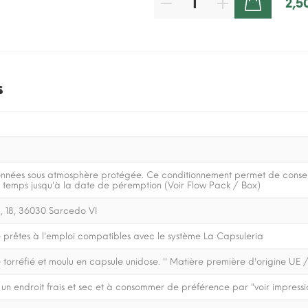
2,5
AJOUTER AU PANIER
s
onnées sous atmosphère protégée. Ce conditionnement permet de conserv
e temps jusqu'à la date de péremption (Voir Flow Pack / Box)
, 18, 36030 Sarcedo VI
 prêtes à l'emploi compatibles avec le système La Capsuleria
orréfié et moulu en capsule unidose. '' Matière première d'origine UE /
un endroit frais et sec et à consommer de préférence par "voir impressi