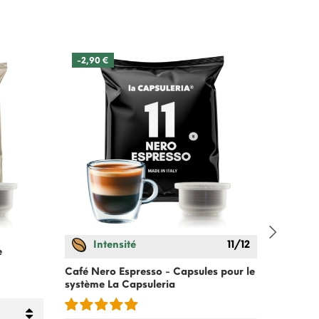
-2,90 €
Intensité
11/12
e
Cappucc
systèm
Café Nero Espresso - Capsules pour le
système
La Capsuleria