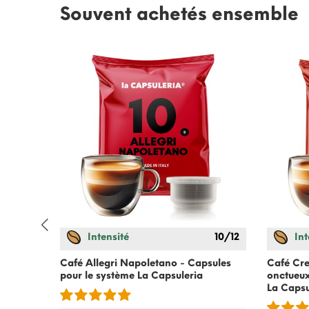
Souvent achetés ensemble
Intensité
10/12
Int
ur le
Café Allegri Napoletano - Capsules
Café Crem
pour le système
La Capsuleria
onctueux
La Capsu