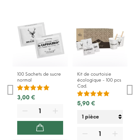
100 Sachets de sucre
Kit de courtoisie
L
normal
écologique - 100 pcs
Cad.
8
3,00 €
5,90 €