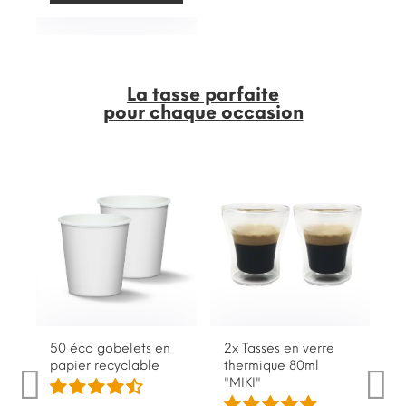
La tasse parfaite
pour chaque occasion
50 éco gobelets en
2x Tasses en verre
papier recyclable
thermique 80ml
"MIKI"