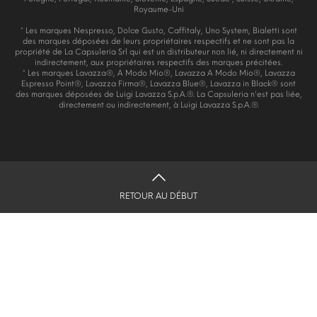
Royaume-Uni
* Les marques Nespresso, Dolce Gusto, Caffitaly, Uno System, Bialetti sont
des marques déposées de leurs propriétaires respectifs et ne sont pas la
propriété de La Capsuleria Srl qui est un distributeur non lié, ni directement ni
indirectement, aux propriétaires respectifs des marques précitées.
* Les marques Lavazza®, A Modo Mio®, Lavazza A Modo Mio®, Lavazza
Espresso Point®, Lavazza Firma®, Lavazza Blue®, Lavazza in Black® sont
des marques déposées de Luigi Lavazza S.p.A.®. La Capsuleria n'est pas liée,
directement ou indirectement, à Luigi Lavazza S.p.A.®.
RETOUR AU DÉBUT