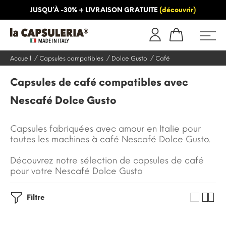
JUSQU’À -30% + LIVRAISON GRATUITE
(découvrir)
INFORMATION
BLOG
Accueil
Capsules compatibles
Dolce Gusto
Café
Capsules de café compatibles avec
Nescafé Dolce Gusto
Capsules fabriquées avec amour en Italie pour
toutes les machines à café Nescafé Dolce Gusto.
Découvrez notre sélection de capsules de café
pour votre Nescafé Dolce Gusto
Filtre