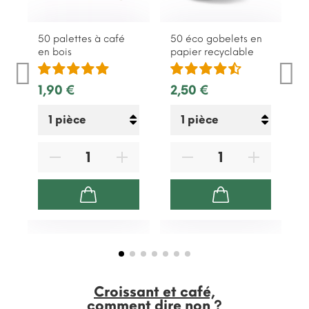
50 palettes à café
50 éco gobelets en
1
en bois
papier recyclable
n
1,90 €
2,50 €
3
Croissant et café,
comment dire non ?