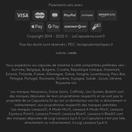
Paiements sûrs avec:
Copyright 2014 - 2022 © - LaCapsuleria.com®
Tous les droits sont réservés | PEC:
lacapsuleriasrl@pec.it
website:
credits
Nous expédions vos capsules de machine à café compatibles préférées vers :
Autriche, Belgique, Bulgarie, Croatie, République tchèque, Danemark,
Estonie, Finlande, France, Allemagne, Grèce, Hongrie, Luxembourg, Pays-Bas,
Pologne, Portugal, Roumanie, Slovénie, Espagne, Suède , Suisse, Ukraine,
Royaume-Uni
* Les marques Nespresso, Dolce Gusto, Caffitaly, Uno System, Bialetti sont
des marques déposées de leurs propriétaires respectifs et ne sont pas la
propriété de La Capsuleria Srl qui est un distributeur non lié, ni directement ni
indirectement, aux propriétaires respectifs des marques précitées.
* Les marques Lavazza®, A Modo Mio®, Lavazza A Modo Mio®, Lavazza
Espresso Point®, Lavazza Firma®, Lavazza Blue®, Lavazza in Black® sont
des marques déposées de Luigi Lavazza S.p.A.®. La Capsuleria n'est pas liée,
directement ou indirectement, à Luigi Lavazza S.p.A.®.