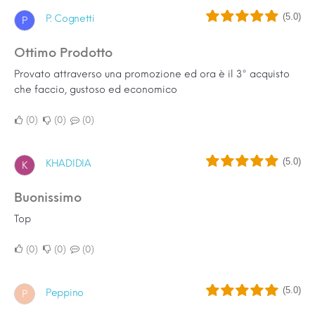
(5.0)
P. Cognetti
P
Ottimo Prodotto
Provato attraverso una promozione ed ora è il 3° acquisto
che faccio, gustoso ed economico
0
0
0
(5.0)
KHADIDIA
K
buonissimo
Top
0
0
0
(5.0)
Peppino
P