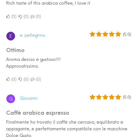
Rich taste of this arabica coffee, I love it
0
0
0
(5.0)
e. pellegrino
E
Ottimo
Aroma deciso e gustoso!!!!
Approvatissimo.
0
0
0
(5.0)
Giovanni
G
Caffè arabica espresso
Finalmente ho trovato il caffè che cercavo, equilibrato e
appagante, e perfettamente compatibile con le macchine
Dolce Gusto.