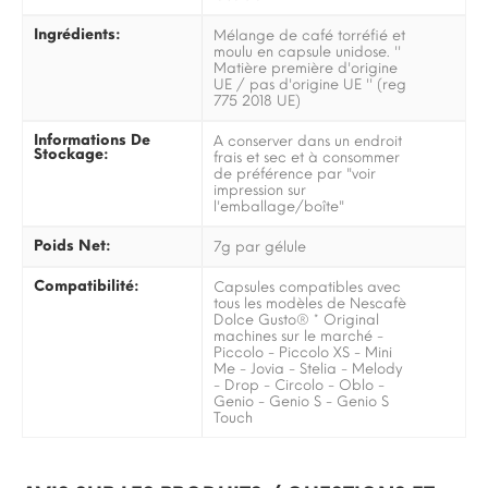
Ingrédients:
Mélange de café torréfié et
moulu en capsule unidose. ''
Matière première d'origine
UE / pas d'origine UE '' (reg
775 2018 UE)
Informations De
A conserver dans un endroit
Stockage:
frais et sec et à consommer
de préférence par "voir
impression sur
l'emballage/boîte"
Poids Net:
7g par gélule
Compatibilité:
Capsules compatibles avec
tous les modèles de Nescafè
Dolce Gusto® * Original
machines sur le marché -
Piccolo - Piccolo XS - Mini
Me - Jovia - Stelia - Melody
- Drop - Circolo - Oblo -
Genio - Genio S - Genio S
Touch