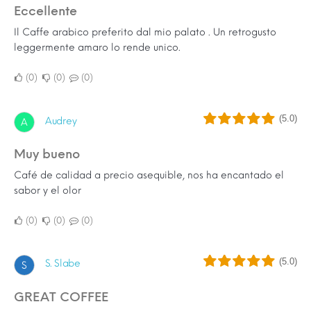
Eccellente
Il Caffe arabico preferito dal mio palato . Un retrogusto
leggermente amaro lo rende unico.
0
0
0
(5.0)
Audrey
A
Muy bueno
Café de calidad a precio asequible, nos ha encantado el
sabor y el olor
0
0
0
(5.0)
S. Slabe
S
GREAT COFFEE