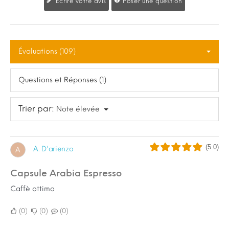
Écrire votre avis
Poser une question
Évaluations (109)
Questions et Réponses (1)
Trier par:
Note élevée
(5.0)
A. D'arienzo
A
Capsule Arabia Espresso
Caffè ottimo
0
0
0