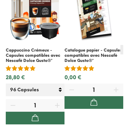
Cappuccino Crémeux -
Catalogue papier - Capsules
Capsules compatibles avec
compatibles avec
Nescafè
Ca
Nescafè Dolce Gusto
®*
Dolce Gusto
®*
Ca
Ne
28,80 €
0,00 €
20