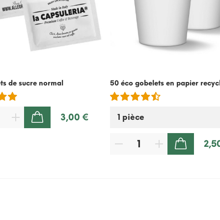
ts de sucre normal
50 éco gobelets en papier recyc
3,00 €
AJOUTER AU PANIER
2,5
AJOUTER AU PANIER