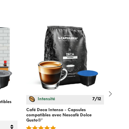
Intensité
7/12
In
tibles
Café Deca Intenso - Capsules
Café Ex
compatibles avec
Nescafè Dolce
compati
Gusto
®*
Gusto
®*