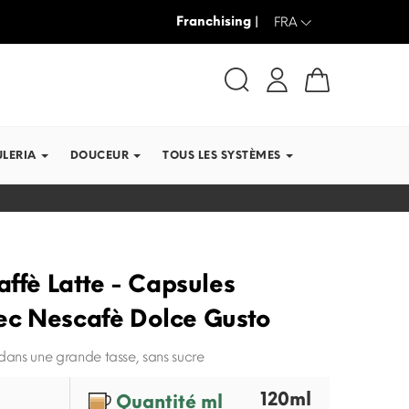
Franchising |
JUSQU’À -30% + LIVRAISON GRAT
FRA
ULERIA
DOUCEUR
TOUS LES SYSTÈMES
affè Latte - Capsules
ec Nescafè Dolce Gusto
 dans une grande tasse, sans sucre
120ml
Quantité ml