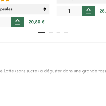
28
AJOUTER AU PANIER
20,80 €
AJOUTER AU PANIER
è Latte (sans sucre) à déguster dans une grande tass