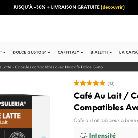
JUSQU’À -30% + LIVRAISON GRATUITE
(découvrir)
*
DOLCE GUSTO®*
CAFFITALY
BIALETTI
LA CAPS
fè Latte - Capsules compatibles avec Nescafè Dolce Gusto
(43)
Café Au Lait / C
Compatibles Av
Café au Lait délicieux à boire
Intensité