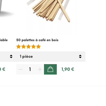
lable
50 palettes à café en bois
Crème froide
lactose – 5
0 €
1,90 €
AJOUTER AU PANIER