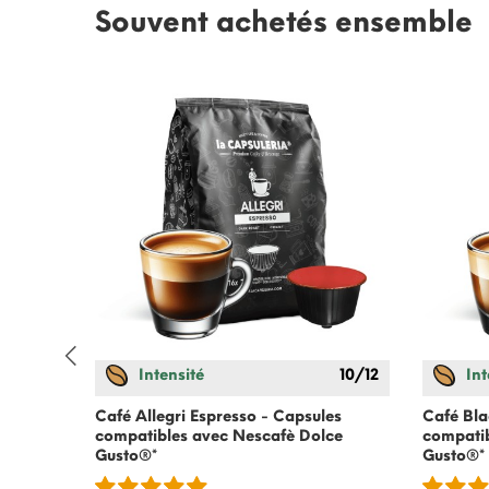
Souvent achetés ensemble
Intensité
10/12
Int
ce
Café Allegri Espresso - Capsules
Café Bla
compatibles avec
Nescafè Dolce
compati
Gusto
®*
Gusto
®*