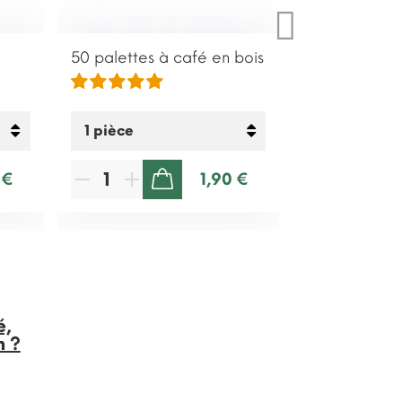
50 palettes à café en bois
100 Sachets 
normal
 €
1,90 €
AJOUTER AU PANIER
é,
n ?