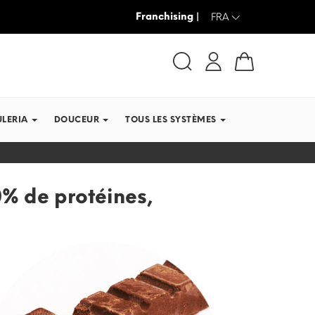
Franchising |
JUSQU’À -30% + LIVRAISON GRAT
FRA
ULERIA
DOUCEUR
TOUS LES SYSTÈMES
0% de protéines,