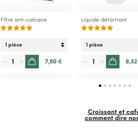
Filtre anti-calcaire
Liquide détartrant
7,50 €
8,32
AJOUTER AU PANIER
AJOUTER AU PANIER
Croissant et caf
comment dire no