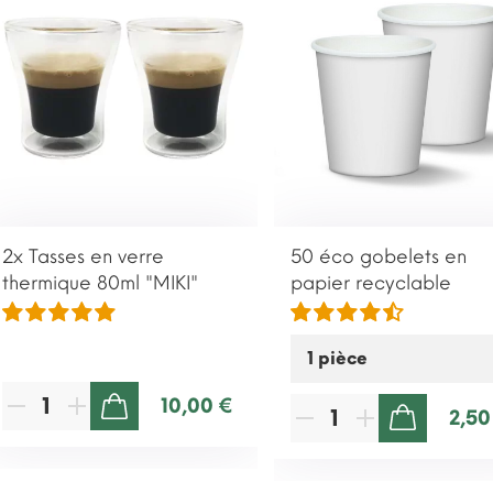
2x Tasses en verre
50 éco gobelets en
thermique 80ml "MIKI"
papier recyclable
10,00 €
2,50
AJOUTER AU PANIER
AJOUTER AU PANIER