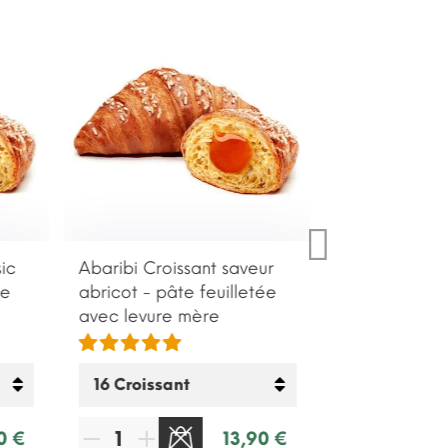
ic
Abaribi Croissant saveur
ée
abricot - pâte feuilletée
avec levure mère
0 €
13,90 €