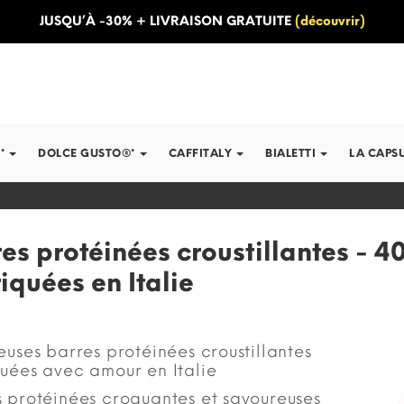
JUSQU’À -30% + LIVRAISON GRATUITE
(découvrir)
*
DOLCE GUSTO®*
CAFFITALY
BIALETTI
LA CAPS
es protéinées croustillantes - 4
iquées en Italie
euses barres protéinées croustillantes
uées avec amour en Italie
 protéinées croquantes et savoureuses