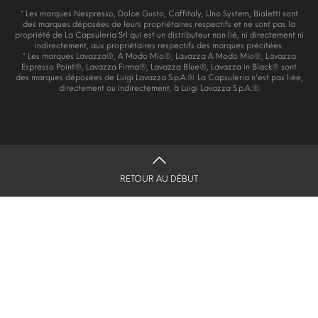
* Les marques Nespresso, Dolce Gusto, Caffitaly, Uno System, Bialetti sont
des marques déposées de leurs propriétaires respectifs et ne sont pas la
propriété de La Capsuleria Srl qui est un distributeur non lié, ni directement ni
indirectement, aux propriétaires respectifs des marques précitées.
* Les marques Lavazza®, A Modo Mio®, Lavazza A Modo Mio®, Lavazza
Espresso Point®, Lavazza Firma®, Lavazza Blue®, Lavazza in Black® sont
des marques déposées de Luigi Lavazza S.p.A.®. La Capsuleria n'est pas liée,
directement ou indirectement, à Luigi Lavazza S.p.A.®.
RETOUR AU DÉBUT