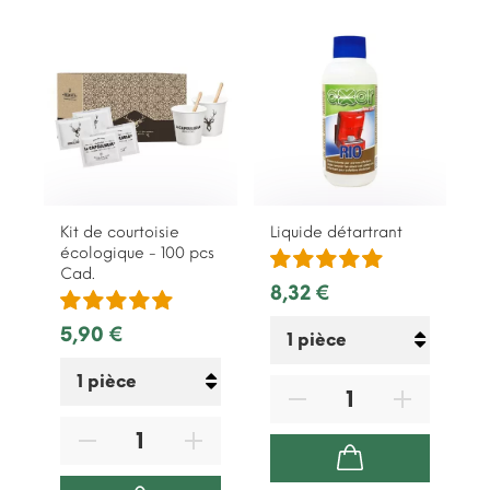
Kit de courtoisie
Liquide détartrant
F
écologique - 100 pcs
Cad.
8,32 €
7
5,90 €