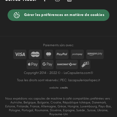
Gérer les préférences en matière de cookies
Paiements sûrs avec:
Copyright 2014 - 2022 © - LaCapsuleria.com®
Tous les droits sont réservés | PEC:
lacapsuleriasrl@pec.it
website:
credits
Nous expédions vos capsules de machine à café compatibles préférées vers :
Autriche, Belgique, Bulgarie, Croatie, République tchèque, Danemark,
Estonie, Finlande, France, Allemagne, Grèce, Hongrie, Luxembourg, Pays-Bas,
Pologne, Portugal, Roumanie, Slovénie, Espagne, Suède , Suisse, Ukraine,
Royaume-Uni