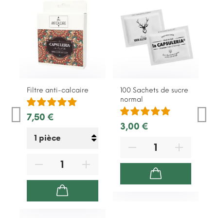
Filtre anti-calcaire
100 Sachets de sucre
L
normal
7,50 €
8
3,00 €