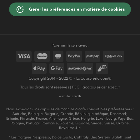
Gérer les préférences en matière de cookies
Paiements sûrs avec:
Copyright 2014 - 2022 © - LaCapsuleria.com®
Tous les droits sont réservés | PEC:
lacapsuleriasrl@pec.it
website:
credits
Nous expédions vos capsules de machine à café compatibles préférées vers :
Autriche, Belgique, Bulgarie, Croatie, République tchèque, Danemark,
Estonie, Finlande, France, Allemagne, Grèce, Hongrie, Luxembourg, Pays-Bas,
Pologne, Portugal, Roumanie, Slovénie, Espagne, Suède , Suisse, Ukraine,
Royaume-Uni
* Les marques Nespresso, Dolce Gusto, Caffitaly, Uno System, Bialetti sont