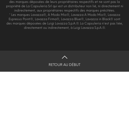
des marques déposées de leurs propriétaires respectifs et ne sont pas la
propriété de La Capsuleria Srl qui est un distributeur non lié, ni directement ni
indirectement, aux propriétaires respectifs des marques précitées.
* Les marques Lavazza®, A Modo Mio®, Lavazza A Modo Mio®, Lavazza
Espresso Point®, Lavazza Firma®, Lavazza Blue®, Lavazza in Black® sont
des marques déposées de Luigi Lavazza S.p.A.®. La Capsuleria n'est pas liée,
directement ou indirectement, à Luigi Lavazza S.p.A.®.
RETOUR AU DÉBUT