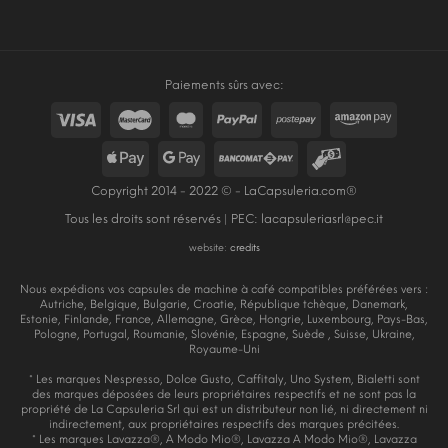
Paiements sûrs avec:
Copyright 2014 - 2022 © - LaCapsuleria.com®
Tous les droits sont réservés | PEC:
lacapsuleriasrl@pec.it
website:
credits
Nous expédions vos capsules de machine à café compatibles préférées vers :
Autriche, Belgique, Bulgarie, Croatie, République tchèque, Danemark,
Estonie, Finlande, France, Allemagne, Grèce, Hongrie, Luxembourg, Pays-Bas,
Pologne, Portugal, Roumanie, Slovénie, Espagne, Suède , Suisse, Ukraine,
Royaume-Uni
* Les marques Nespresso, Dolce Gusto, Caffitaly, Uno System, Bialetti sont
des marques déposées de leurs propriétaires respectifs et ne sont pas la
propriété de La Capsuleria Srl qui est un distributeur non lié, ni directement ni
indirectement, aux propriétaires respectifs des marques précitées.
* Les marques Lavazza®, A Modo Mio®, Lavazza A Modo Mio®, Lavazza