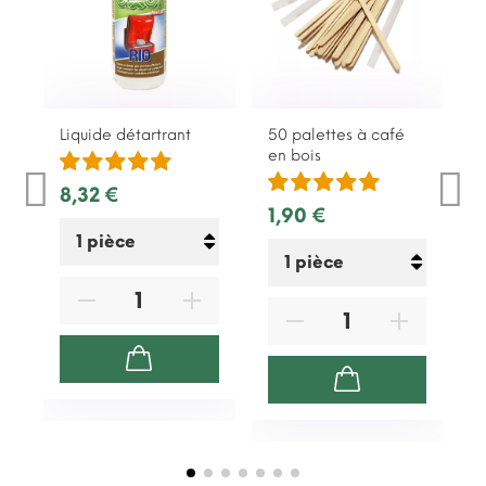
Liquide détartrant
50 palettes à café
1
en bois
n
8,32 €
1,90 €
3