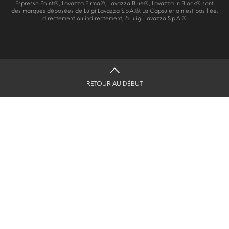
Espresso Point®, Lavazza Firma®, Lavazza Blue®, Lavazza in Black® sont
des marques déposées de Luigi Lavazza S.p.A.®. La Capsuleria n'est pas liée,
directement ou indirectement, à Luigi Lavazza S.p.A.®.
RETOUR AU DÉBUT