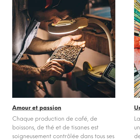
Amour et passion
U
Chaque production de café, de
La
boissons, de thé et de tisanes est
un
soigneusement contrôlée dans tous ses
de