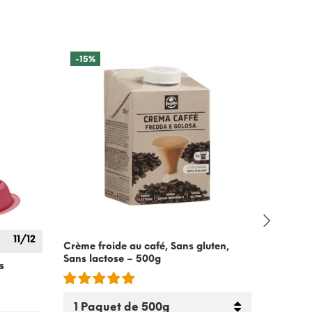
-15%
11/12
Crème froide au café, Sans gluten,
Ginseng
Sans lactose – 500g
avec
Bia
s