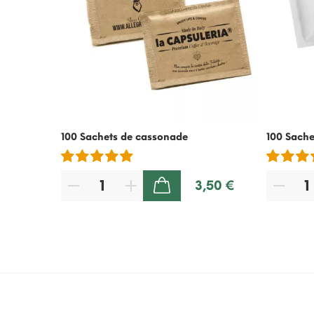
100 Sachets de cassonade
100 Sache
3,50 €
AJOUTER AU PANIER