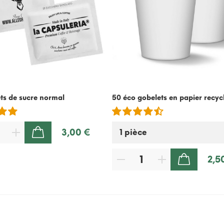
ts de sucre normal
50 éco gobelets en papier recyc
3,00 €
AJOUTER AU PANIER
2,5
AJOUTER AU PANIER