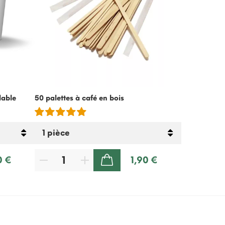
lable
50 palettes à café en bois
Crème froide
lactose – 5
0 €
1,90 €
AJOUTER AU PANIER