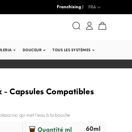
Franchising |
JUSQU’À -30% + LIVRAISON GRAT
FRA
ULERIA
DOUCEUR
TOUS LES SYSTÈMES
 - Capsules Compatibles
kaccino qui met l'eau à la bouche
60ml
Quantité ml