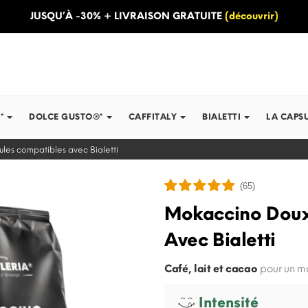
JUSQU’À -30% + LIVRAISON GRATUITE
(découvrir)
*
DOLCE GUSTO®*
CAFFITALY
BIALETTI
LA CAPS
les compatibles avec Bialetti
(65)
Mokaccino Doux
Avec Bialetti
Café, lait et cacao
pour un mo
Intensité