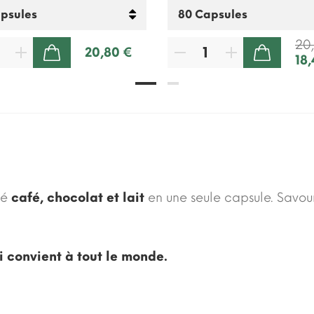
20
20,80 €
18
AJOUTER AU PANIER
AJOUTER AU PANIER
né
café, chocolat et lait
en une seule capsule. Savou
 convient à tout le monde.