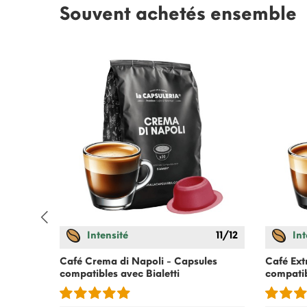
Souvent achetés ensemble
Intensité
11/12
Int
atibles
Café Crema di Napoli - Capsules
Café Ext
compatibles avec
Bialetti
compati