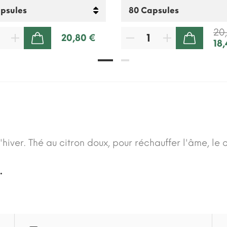
20
20,80 €
18
AJOUTER AU PANIER
AJOUTER AU PANIER
d'hiver. Thé au citron doux, pour réchauffer l'âme, le
.