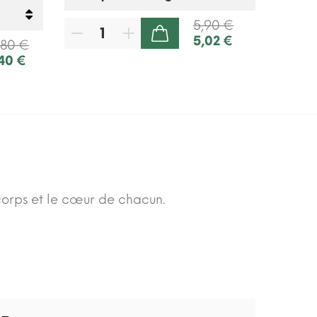
5,90 €
5,02 €
AJOUTER AU PANIER
,80 €
,40 €
 corps et le cœur de chacun.