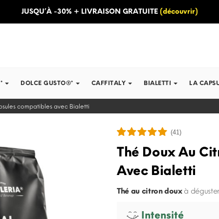
JUSQU’À -30% + LIVRAISON GRATUITE
(découvrir)
*
DOLCE GUSTO®*
CAFFITALY
BIALETTI
LA CAPS
psules compatibles avec Bialetti
(41)
Thé Doux Au Cit
Avec Bialetti
Thé au citron doux
à déguster
Intensité