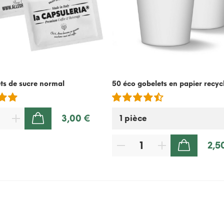
ts de sucre normal
50 éco gobelets en papier recyc
3,00 €
AJOUTER AU PANIER
2,5
AJOUTER AU PANIER