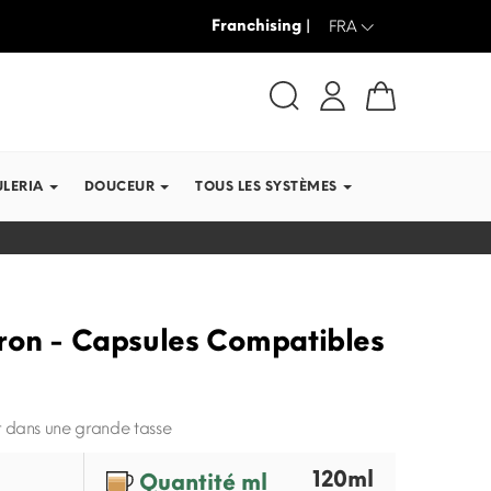
Franchising |
JUSQU’À -30% + LIVRAISON GRAT
FRA
ULERIA
DOUCEUR
TOUS LES SYSTÈMES
ron - Capsules Compatibles
 dans une grande tasse
120ml
Quantité ml