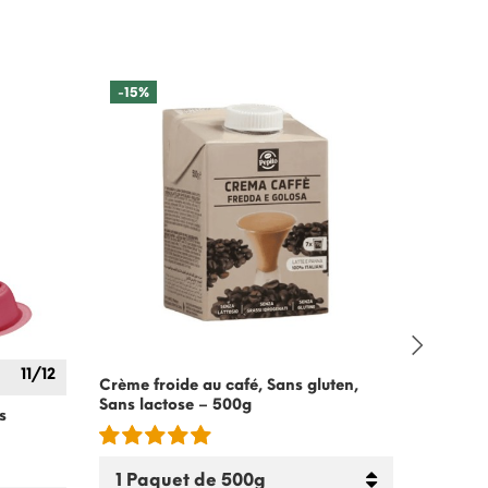
-15%
11/12
Crème froide au café, Sans gluten,
Ginseng
Sans lactose – 500g
avec
Bia
s