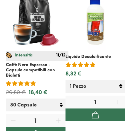
Intensità
11/12
Liquido Decalcificante
Gi
0,
Caffè Nero Espresso -
Capsule compatibili con
8,32 €
Bialetti
20,80 €
18,40 €