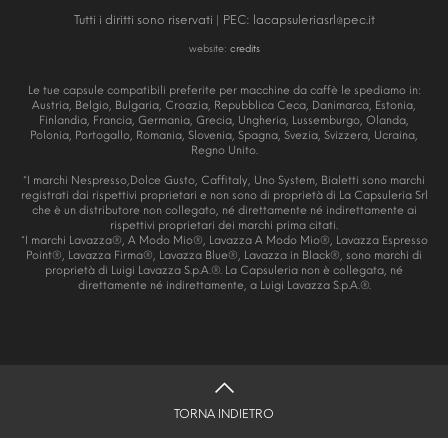
Tutti i diritti sono riservati | PEC:
lacapsuleriasrl@pec.it
website:
credits
Le tue capsule compatibili preferite per macchine da caffè le spediamo in:
Austria, Belgio, Bulgaria, Croazia, Repubblica Ceca, Danimarca, Estonia,
Finlandia, Francia, Germania, Grecia, Ungheria, Lussemburgo, Olanda,
Polonia, Portogallo, Romania, Slovenia, Spagna, Svezia, Svizzera, Ucraina,
Regno Unito.
*I marchi Nespresso,Dolce Gusto, Caffitaly, Uno System, Bialetti sono marchi
registrati dai rispettivi proprietari e non sono di proprietà di La Capsuleria Srl
che è un distributore non collegato, né direttamente né indirettamente ai
rispettivi proprietari dei marchi prima citati.
*I marchi Lavazza®, A Modo Mio®, Lavazza A Modo Mio®, Lavazza Espresso
Point®, Lavazza Firma®, Lavazza Blue®, Lavazza in Black®, sono marchi di
proprietà di Luigi Lavazza S.p.A.®. La Capsuleria non è collegata, né
direttamente né indirettamente, a Luigi Lavazza S.p.A.®.
TORNA INDIETRO