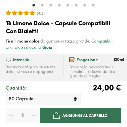
(41)
Tè Limone Dolce - Capsule Compatibili
Con Bialetti
Tè al limone dolce
da gustare in tazza grande.
Compatibili
anche con modello
Gioia
120ml
Intensità
Erogazione
Bevanda dal gusto dissetante,
Erogare la bevanda fino a
dolce, sfizioso e appagante
riempire una tazza da tè per
gustarla al meglio
24,00 €
Quantità:
AGGIUNGI AL CARRELLO