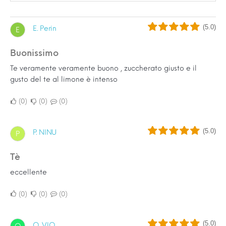
(5.0)
E. Perin
E
Buonissimo
Te veramente veramente buono , zuccherato giusto e il
gusto del te al limone è intenso
0
0
0
(5.0)
P. NINU
P
tè
eccellente
0
0
0
(5.0)
O. VIO