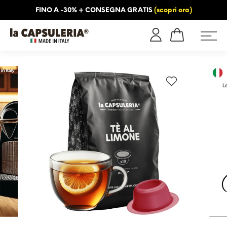
FINO A -30% + CONSEGNA GRATIS
(scopri ora)
NFORMAZIONI
BLOG