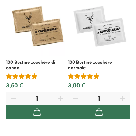
100 Bustine zucchero di
100 Bustine zucchero
50
canna
normale
ric
3,50 €
3,00 €
2,