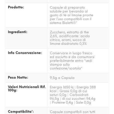
Prodotto:
Capsule di preparato
solubile per bevanda al
gusto di tè al limone pronte
per l’uso compatibili con il
sistema Bialetti®*
Ingredienti:
Zucchero, estratto di the
2,6%, acidificante: acido
citrico, aromi, succo di
limone disidratato 0,3%
Info Conservazione:
Conservare in luogo fresco
ed asciutto e da consumarsi
preferibilmente entro "vedi
stampa sulla
confezione/scatola"
Peso Netto:
9,5g a Capsula
Valori Nutrizionali Rif.
Energia 1650 kj | Energia 388
100g:
kcal | Grassi 0,0g di cui
saturi 0,0g | Carboidrati
96,5g | di cui zuccheri 94,4g
| Proteine 0,4g | Sale 0,0g
Compatibilita':
Capsule compatibili con tutti