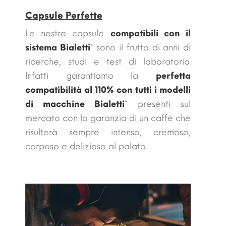
Capsule Perfette
Le nostre capsule
compatibili con il
sistema Bialetti
* sono il frutto di anni di
ricerche, studi e test di laboratorio.
Infatti garantiamo la
perfetta
compatibilità al 110% con tutti i modelli
di macchine
Bialetti
* presenti sul
mercato con la garanzia di un caffè che
risulterà sempre intenso, cremoso,
corposo e delizioso al palato.