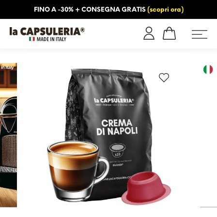
FINO A -30% + CONSEGNA GRATIS
(scopri ora)
NFORMAZIONI
BLOG