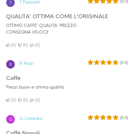
(5.0)
T. Pacinotti
T
QUALITA' OTTIMA COME L'ORIGINALE
OTTIMO CAFFE' QUALITA' PREZZO
CONSEGNA VELOCE
0
0
0
(5.0)
R. Paoli
R
Caffe
Prezzi buoni e ottima qualità
0
0
0
(5.0)
G. Cattedra
G
Caffè Napoli