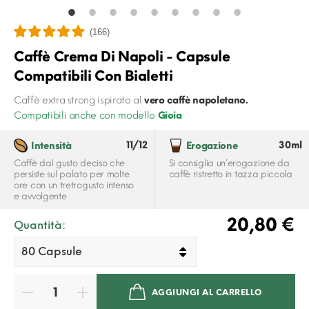
(166)
Caffè Crema Di Napoli - Capsule
Compatibili Con Bialetti
Caffè extra strong ispirato al
vero caffè napoletano.
Compatibili anche con modello
Gioia
11/12
30ml
Intensità
Erogazione
Caffè dal gusto deciso che
Si consiglia un’erogazione da
persiste sul palato per molte
caffè ristretto in tazza piccola
ore con un tretrogusto intenso
e avvolgente
20,80 €
Quantità:
AGGIUNGI AL CARRELLO