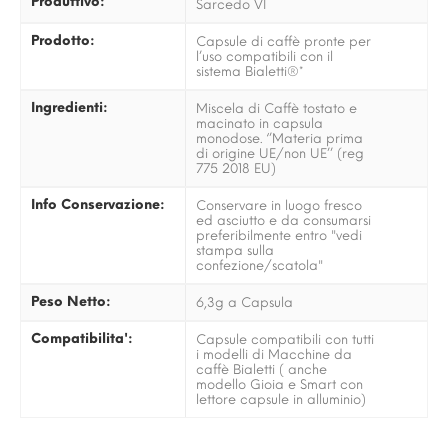
Produttivo:
Sarcedo VI
Prodotto:
Capsule di caffè pronte per
l’uso compatibili con il
sistema Bialetti®*
Ingredienti:
Miscela di Caffè tostato e
macinato in capsula
monodose. ‘’Materia prima
di origine UE/non UE’’ (reg
775 2018 EU)
Info Conservazione:
Conservare in luogo fresco
ed asciutto e da consumarsi
preferibilmente entro "vedi
stampa sulla
confezione/scatola"
Peso Netto:
6,3g a Capsula
Compatibilita':
Capsule compatibili con tutti
i modelli di Macchine da
caffè Bialetti ( anche
modello Gioia e Smart con
lettore capsule in alluminio)