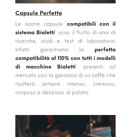
Capsule Perfette
Le nostre capsule
compatibili con il
sistema Bialetti
* sono il frutto di anni di
ricerche, studi e test di laboratorio.
Infatti garantiamo la
perfetta
compatibilità al 110% con tutti i modelli
di macchine
Bialetti
* presenti sul
mercato con la garanzia di un caffè che
risulterà sempre intenso, cremoso,
corposo e delizioso al palato.