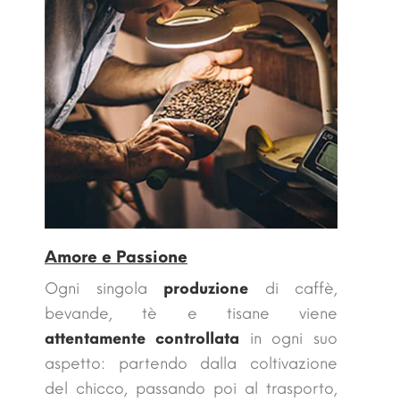
Amore e Passione
Ogni singola
produzione
di caffè,
bevande, tè e tisane viene
attentamente controllata
in ogni suo
aspetto: partendo dalla coltivazione
del chicco, passando poi al trasporto,