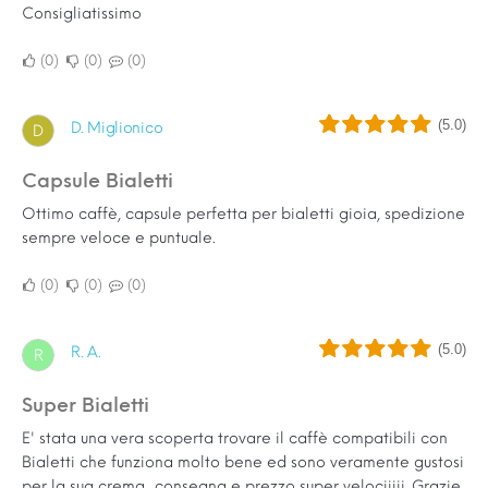
Consigliatissimo
0
0
0
(5.0)
D. Miglionico
D
Capsule Bialetti
Ottimo caffè, capsule perfetta per bialetti gioia, spedizione
sempre veloce e puntuale.
0
0
0
(5.0)
R. A.
R
super Bialetti
E' stata una vera scoperta trovare il caffè compatibili con
Bialetti che funziona molto bene ed sono veramente gustosi
per la sua crema...consegna e prezzo super velociiiii..Grazie