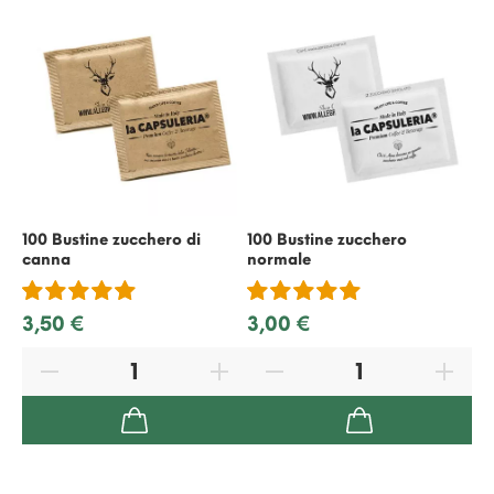
100 Bustine zucchero di
100 Bustine zucchero
50
canna
normale
ric
3,50 €
3,00 €
2,