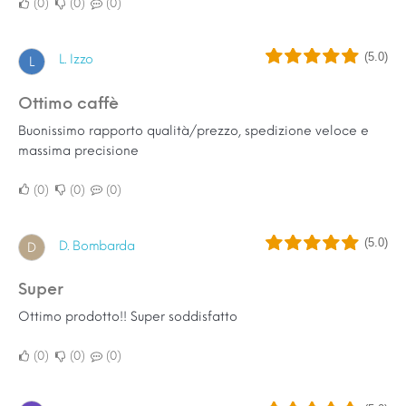
0
0
0
(5.0)
L. Izzo
L
Ottimo caffè
Buonissimo rapporto qualità/prezzo, spedizione veloce e
massima precisione
0
0
0
(5.0)
D. Bombarda
D
Super
Ottimo prodotto!! Super soddisfatto
0
0
0