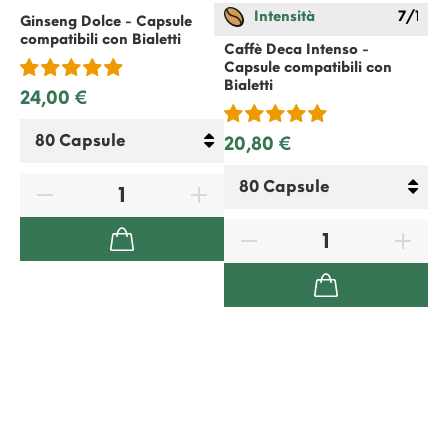
Intensità
7/12
Ginseng Dolce - Capsule
compatibili con
Bialetti
Caffè Deca Intenso -
Ca
Capsule compatibili con
Ca
Bialetti
Bia
24,00 €
20,80 €
20