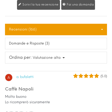
Scrivi la tua recensione
Fai una domanda
Recensioni (166)
Domande e Risposte (3)
Ordina per:
Valutazione alta
(5.0)
a. bufaletti
A
Caffè Napoli
Molto buono
Lo ricomprerò sicuramente