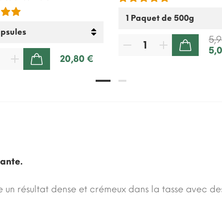
5,
5,
AJOUTER AU PANIER
20,80 €
AJOUTER AU PANIER
tante.
e un résultat dense et crémeux dans la tasse avec des