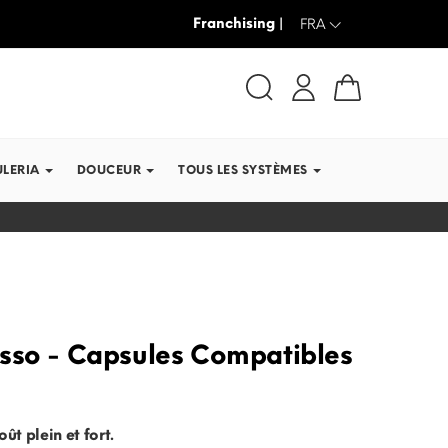
Franchising |
JUSQU’À -30% + LIVRAISON GRAT
FRA
ULERIA
DOUCEUR
TOUS LES SYSTÈMES
sso - Capsules Compatibles
oût plein et fort.