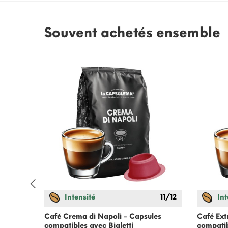
Souvent achetés ensemble
Intensité
11/12
Int
Café Crema di Napoli - Capsules
Café Ext
compatibles avec
Bialetti
compati