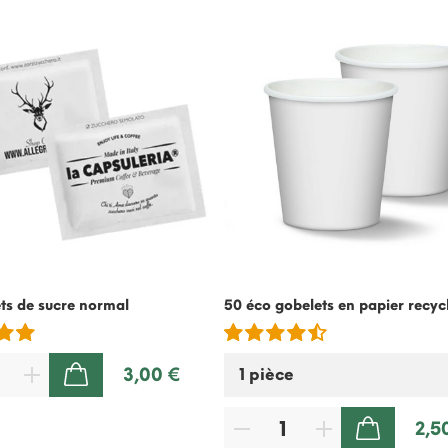
ts de sucre normal
50 éco gobelets en papier recyc
3,00 €
AJOUTER AU PANIER
2,5
AJOUTER AU PANIER