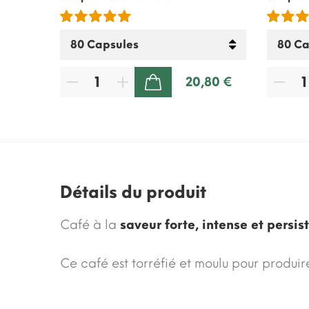
00 €
20,80 €
AJOUTER AU PANIER
Détails du produit
Café à la
saveur forte, intense et persis
Ce café est torréfié et moulu pour produir