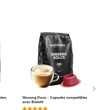
uten,
Ginseng Doux - Capsules compatibles
Thé Dou
avec
Bialetti
compati