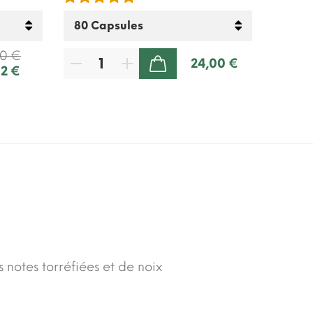
90 €
24,00 €
02 €
AJOUTER AU PANIER
 notes torréfiées et de noix