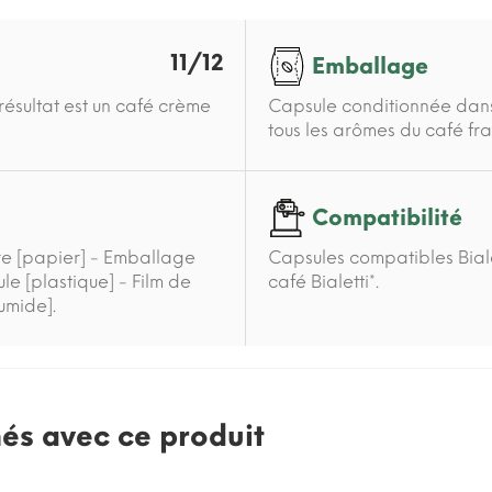
11/12
Emballage
ésultat est un café crème
Capsule conditionnée dans
tous les arômes du café fra
Compatibilité
re [papier] - Emballage
Capsules compatibles Biale
le [plastique] - Film de
café Bialetti*.
umide].
nés avec ce produit