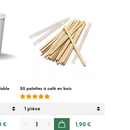
-15%
lable
50 palettes à café en bois
Crème froide
lactose – 5
0 €
1,90 €
AJOUTER AU PANIER