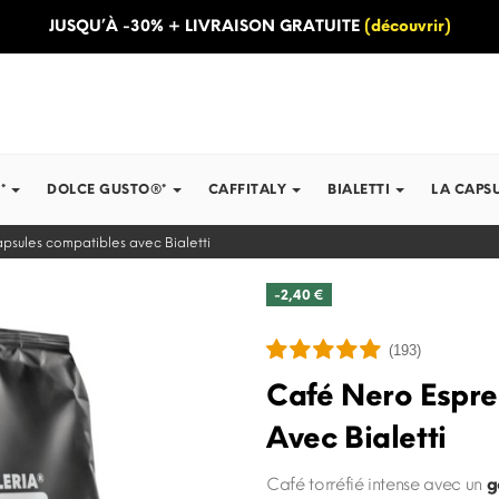
JUSQU’À -30% + LIVRAISON GRATUITE
(découvrir)
*
DOLCE GUSTO®*
CAFFITALY
BIALETTI
LA CAPS
psules compatibles avec Bialetti
-2,40 €
(193)
Café Nero Espre
Avec Bialetti
Café torréfié intense avec un
g