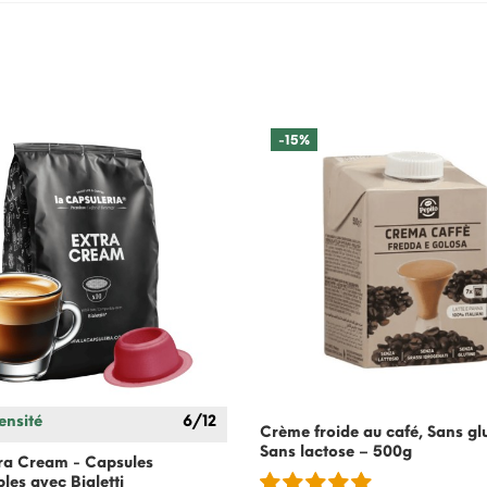
-15%
ensité
6/12
Crème froide au café, Sans gl
Sans lactose – 500g
ra Cream - Capsules
bles avec
Bialetti