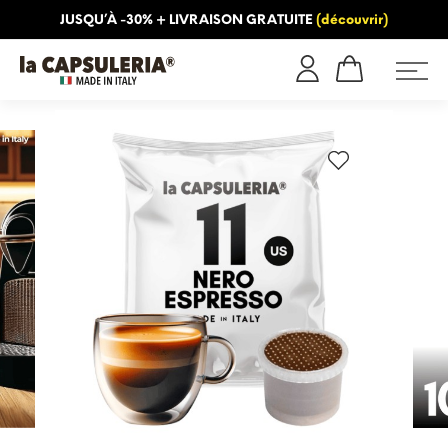
JUSQU’À -30% + LIVRAISON GRATUITE
(découvrir)
INFORMATION
BLOG