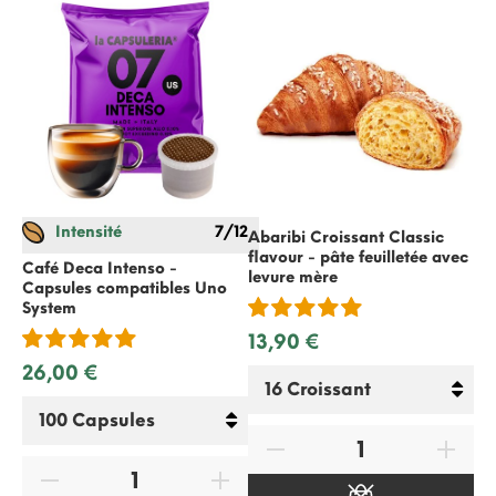
Intensité
7/12
Abaribi Croissant Classic
Ab
flavour - pâte feuilletée avec
abr
Café Deca Intenso -
levure mère
le
Capsules compatibles
Uno
System
13,90 €
13
26,00 €