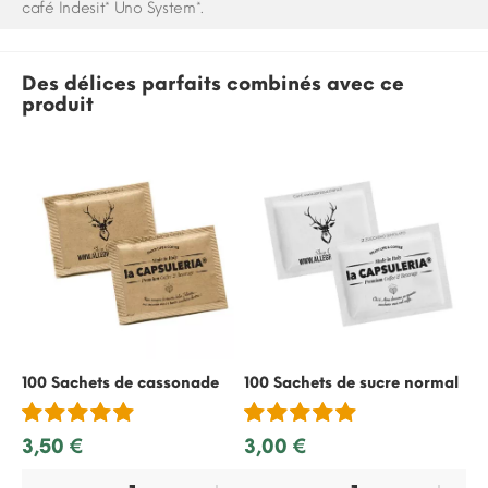
café Indesit* Uno System*.
Des délices parfaits combinés avec ce
produit
100 Sachets de cassonade
100 Sachets de sucre normal
50
re
3,50 €
3,00 €
2,