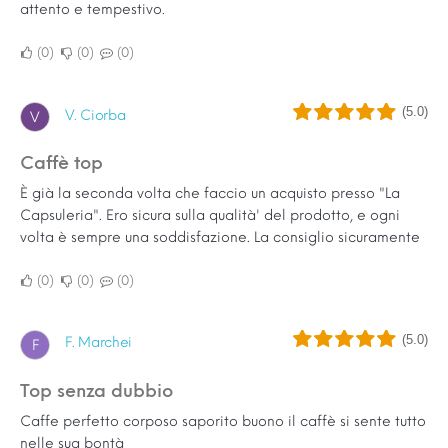
attento e tempestivo.
0
0
0
(5.0)
V. Ciorba
V
Caffè top
È già la seconda volta che faccio un acquisto presso "La
Capsuleria". Ero sicura sulla qualità' del prodotto, e ogni
volta è sempre una soddisfazione. La consiglio sicuramente
0
0
0
(5.0)
F. Marchei
F
Top senza dubbio
Caffe perfetto corposo saporito buono il caffè si sente tutto
nelle sua bontà