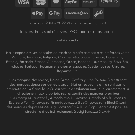
Copyright 2014 - 2022 © - LaCapsuleria.com®
Tous les droits sont réservés | PEC:
lacapsuleriasrl@pec.it
website:
credits
Nous expédions vos capsules de machine à café compatibles préférées vers :
Autriche, Belgique, Bulgarie, Croatie, République tchèque, Danemark,
Estonie, Finlande, France, Allemagne, Grèce, Hongrie, Luxembourg, Pays-Bas,
Pologne, Portugal, Roumanie, Slovénie, Espagne, Suède , Suisse, Ukraine,
Royaume-Uni
* Les marques Nespresso, Dolce Gusto, Caffitaly, Uno System, Bialetti sont
des marques déposées de leurs propriétaires respectifs et ne sont pas la
propriété de La Capsuleria Srl qui est un distributeur non lié, ni directement ni
indirectement, aux propriétaires respectifs des marques précitées.
* Les marques Lavazza®, A Modo Mio®, Lavazza A Modo Mio®, Lavazza
Espresso Point®, Lavazza Firma®, Lavazza Blue®, Lavazza in Black® sont
des marques déposées de Luigi Lavazza S.p.A.®. La Capsuleria n'est pas liée,
directement ou indirectement, à Luigi Lavazza S.p.A.®.