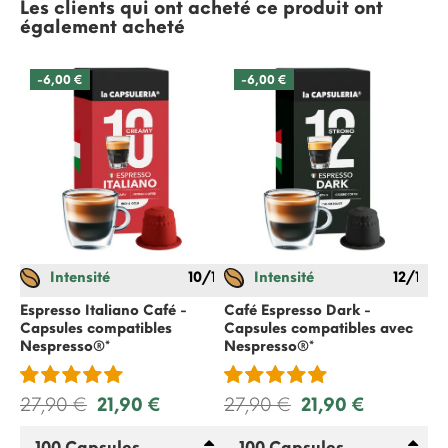
Les clients qui ont acheté ce produit ont
également acheté
-6,00 €
-6,00 €
Intensité
10/12
Intensité
12/12
Espresso Italiano Café -
Café Espresso Dark -
Ca
Capsules compatibles
Capsules compatibles avec
co
Nespresso
®*
Nespresso
®*
Ne
27,90 €
21,90 €
27,90 €
21,90 €
21