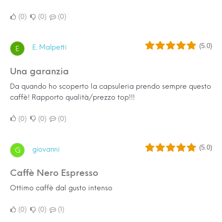
0
0
0
(5.0)
E. Malpetti
E
Una garanzia
Da quando ho scoperto la capsuleria prendo sempre questo
caffè! Rapporto qualità/prezzo top!!!
0
0
0
(5.0)
giovanni
G
Caffè Nero Espresso
Ottimo caffè dal gusto intenso
0
0
1