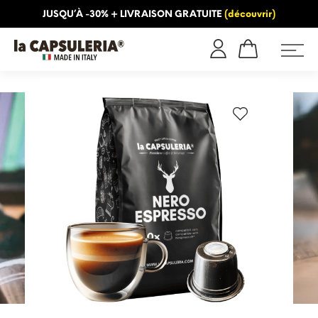
JUSQU’À -30% + LIVRAISON GRATUITE
(découvrir)
INFORMATION
BLOG