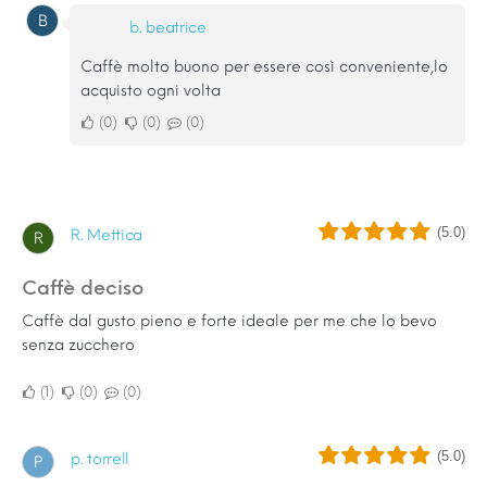
B
b. beatrice
Caffè molto buono per essere così conveniente,lo
acquisto ogni volta
0
0
0
(5.0)
R. Mettica
R
Caffè deciso
Caffè dal gusto pieno e forte ideale per me che lo bevo
senza zucchero
1
0
0
(5.0)
p. torrell
P