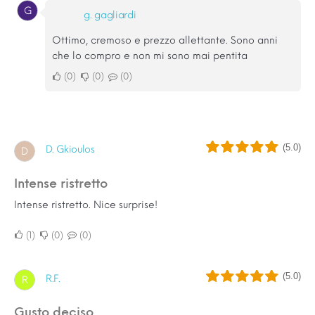
G
g. gagliardi
Ottimo, cremoso e prezzo allettante. Sono anni
che lo compro e non mi sono mai pentita
0
0
0
(5.0)
D. Gkioulos
D
Intense ristretto
Intense ristretto. Nice surprise!
1
0
0
(5.0)
R.F.
R
Gusto deciso