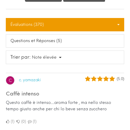
Évaluations (370)
Questions et Réponses (5)
Trier par:
Note élevée
(5.0)
c. yamazaki
C
Caffè intenso
Questo caffè è intenso....aroma forte , ma nello stesso
tempo giusto anche per chi lo beve senza zucchero
1
0
1