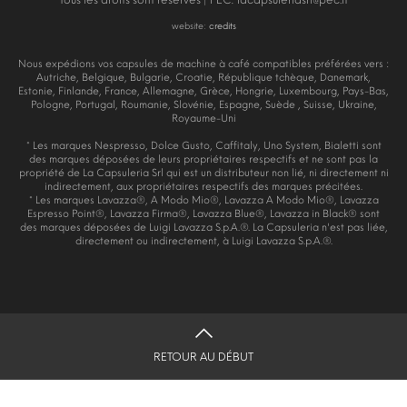
website:
credits
Nous expédions vos capsules de machine à café compatibles préférées vers :
Autriche, Belgique, Bulgarie, Croatie, République tchèque, Danemark,
Estonie, Finlande, France, Allemagne, Grèce, Hongrie, Luxembourg, Pays-Bas,
Pologne, Portugal, Roumanie, Slovénie, Espagne, Suède , Suisse, Ukraine,
Royaume-Uni
* Les marques Nespresso, Dolce Gusto, Caffitaly, Uno System, Bialetti sont
des marques déposées de leurs propriétaires respectifs et ne sont pas la
propriété de La Capsuleria Srl qui est un distributeur non lié, ni directement ni
indirectement, aux propriétaires respectifs des marques précitées.
* Les marques Lavazza®, A Modo Mio®, Lavazza A Modo Mio®, Lavazza
Espresso Point®, Lavazza Firma®, Lavazza Blue®, Lavazza in Black® sont
des marques déposées de Luigi Lavazza S.p.A.®. La Capsuleria n'est pas liée,
directement ou indirectement, à Luigi Lavazza S.p.A.®.
RETOUR AU DÉBUT