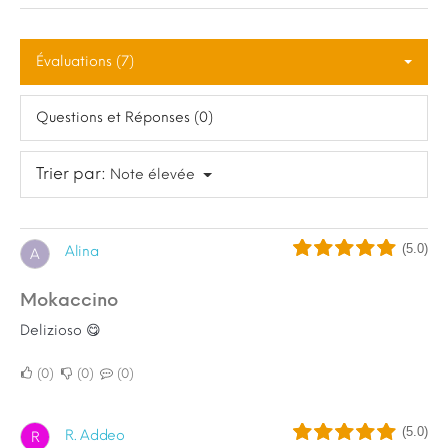
Évaluations (7)
Questions et Réponses (0)
Trier par:
Note élevée
(5.0)
Alina
A
Mokaccino
Delizioso 😋
0
0
0
(5.0)
R. Addeo
R