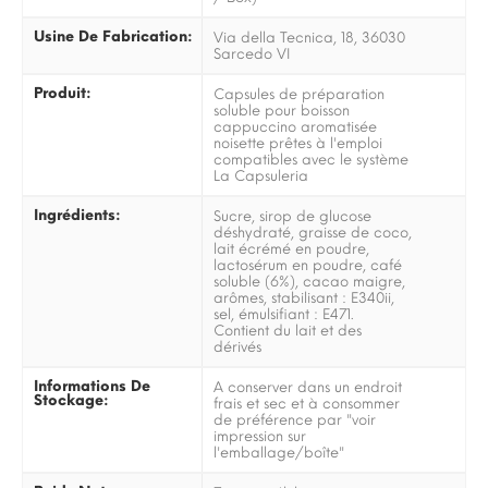
Usine De Fabrication:
Via della Tecnica, 18, 36030
Sarcedo VI
Produit:
Capsules de préparation
soluble pour boisson
cappuccino aromatisée
noisette prêtes à l'emploi
compatibles avec le système
La Capsuleria
Ingrédients:
Sucre, sirop de glucose
déshydraté, graisse de coco,
lait écrémé en poudre,
lactosérum en poudre, café
soluble (6%), cacao maigre,
arômes, stabilisant : E340ii,
sel, émulsifiant : E471.
Contient du lait et des
dérivés
Informations De
A conserver dans un endroit
Stockage:
frais et sec et à consommer
de préférence par "voir
impression sur
l'emballage/boîte"