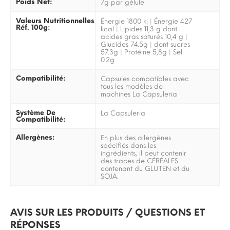
Poids Net:
7g par gélule
Valeurs Nutritionnelles
Énergie 1800 kj | Énergie 427
Réf. 100g:
kcal | Lipides 11,3 g dont
acides gras saturés 10,4 g |
Glucides 74.5g | dont sucres
57.3g | Protéine 5,8g | Sel
0.2g
Compatibilité:
Capsules compatibles avec
tous les modèles de
machines La Capsuleria
Système De
La Capsuleria
Compatibilité:
Allergènes:
En plus des allergènes
spécifiés dans les
ingrédients, il peut contenir
des traces de CÉRÉALES
contenant du GLUTEN et du
SOJA.
AVIS SUR LES PRODUITS / QUESTIONS ET
RÉPONSES