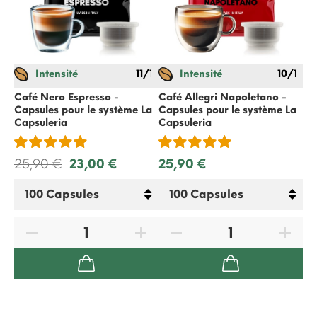
Intensité
11/12
Intensité
10/12
Café Nero Espresso -
Café Allegri Napoletano -
Ca
Capsules pour le système
La
Capsules pour le système
La
Ca
Capsuleria
Capsuleria
Ca
25,90 €
23,00 €
25,90 €
25