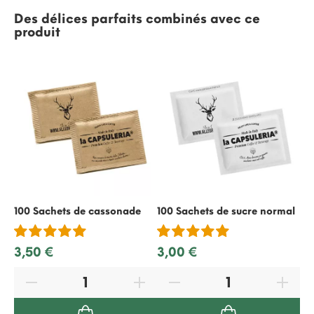
Des délices parfaits combinés avec ce
produit
100 Sachets de cassonade
100 Sachets de sucre normal
50
re
3,50 €
3,00 €
2,