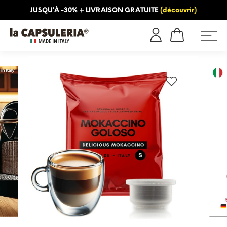
JUSQU’À -30% + LIVRAISON GRATUITE
(découvrir)
INFORMATION
BLOG