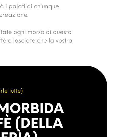
 i palati di chiunque.
 creazione.
state ogni morso di questa
ffè e lasciate che la vostra
rle tutte)
 MORBIDA
FÈ (DELLA