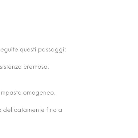
seguite questi passaggi:
nsistenza cremosa.
un impasto omogeneo.
o delicatamente fino a