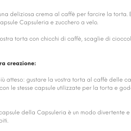
na deliziosa crema al caffè per farcire la torta
capsule Capsuleria e zucchero a velo.
ostra torta con chicchi di caffè, scaglie di ciocc
tra creazione:
ù atteso: gustare la vostra torta al caffè delle c
con le stesse capsule utilizzate per la torta e g
n capsule della Capsuleria è un modo divertente e
iti.