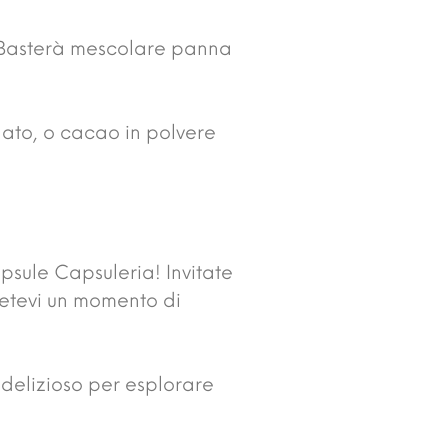
. Basterà mescolare panna
olato, o cacao in polvere
apsule Capsuleria! Invitate
odetevi un momento di
 delizioso per esplorare