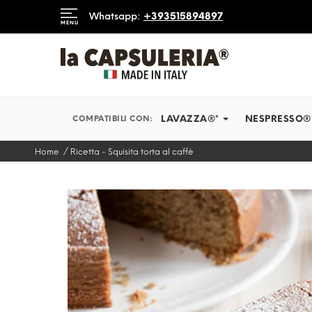
DIAMO IN TEMPI RECORD
Whatsapp:
+393515894897
MENU
INFORMAZIONI
BLOG
LAVAZZA®*
NESPRESSO®
COMPATIBILI CON:
Home
Ricetta - Squisita torta al caffè