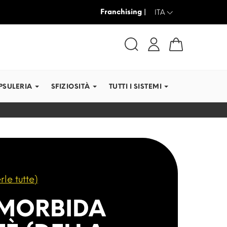
Franchising |
SPEDIAMO IN TEMPI RE
ITA
PSULERIA
SFIZIOSITÀ
TUTTI I SISTEMI
rle tutte)
 MORBIDA