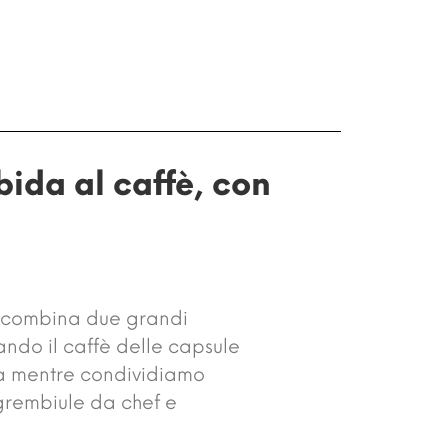
ida al caffè, con
he combina due grandi
zando il caffè delle capsule
ia mentre condividiamo
 grembiule da chef e