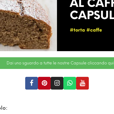
AL CAF
CAPSUL
#torta #caffe
Dai uno sguardo a tutte le nostre Capsule cliccando qui
lo: