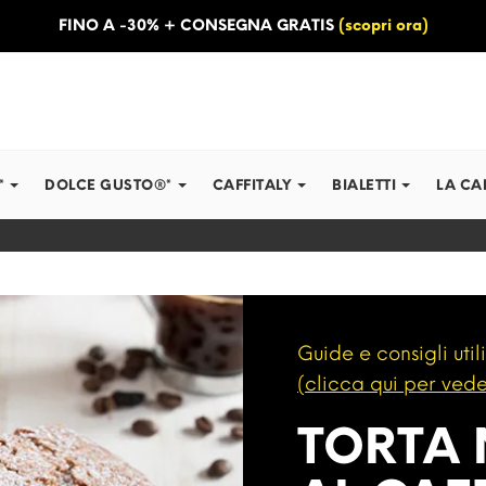
FINO A -30% + CONSEGNA GRATIS
(scopri ora)
*
DOLCE GUSTO®*
CAFFITALY
BIALETTI
LA CA
Guide e consigli utili
(clicca qui per vede
TORTA