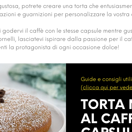
ustosa, potrete creare una torta che entusiasmerà
zioni e guarnizioni per personalizzare la vostra
 godervi il caffè con le stesse capsule mentre gu
rnelli, lasciatevi ispirare dalla passione per il ca
enti la protagonista di ogni occasione dolce!
Guide e consigli utili
(clicca qui per vede
TORTA
AL CAF