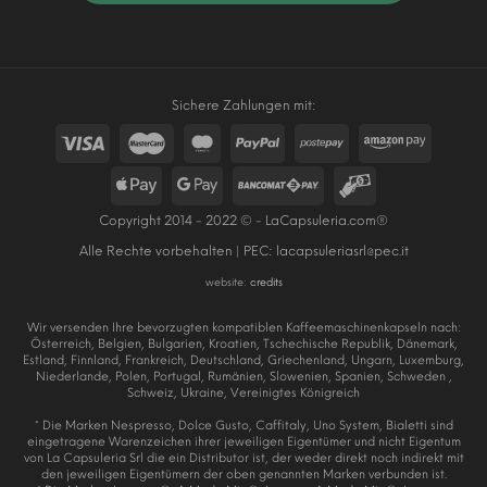
Sichere Zahlungen mit:
Copyright 2014 - 2022 © - LaCapsuleria.com®
Alle Rechte vorbehalten | PEC:
lacapsuleriasrl@pec.it
website:
credits
Wir versenden Ihre bevorzugten kompatiblen Kaffeemaschinenkapseln nach:
Österreich, Belgien, Bulgarien, Kroatien, Tschechische Republik, Dänemark,
Estland, Finnland, Frankreich, Deutschland, Griechenland, Ungarn, Luxemburg,
Niederlande, Polen, Portugal, Rumänien, Slowenien, Spanien, Schweden ,
Schweiz, Ukraine, Vereinigtes Königreich
* Die Marken Nespresso, Dolce Gusto, Caffitaly, Uno System, Bialetti sind
eingetragene Warenzeichen ihrer jeweiligen Eigentümer und nicht Eigentum
von La Capsuleria Srl die ein Distributor ist, der weder direkt noch indirekt mit
den jeweiligen Eigentümern der oben genannten Marken verbunden ist.