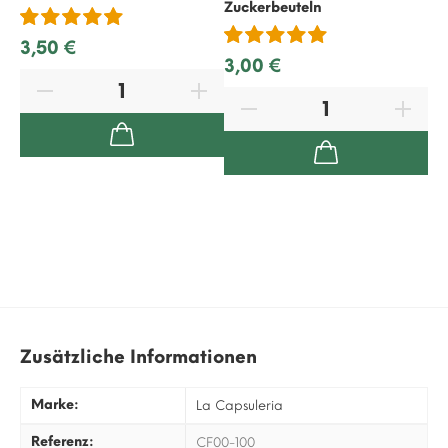
Zuckerbeuteln
3,50 €
1,
3,00 €
Zusätzliche Informationen
Marke:
La Capsuleria
Referenz:
CF00-100