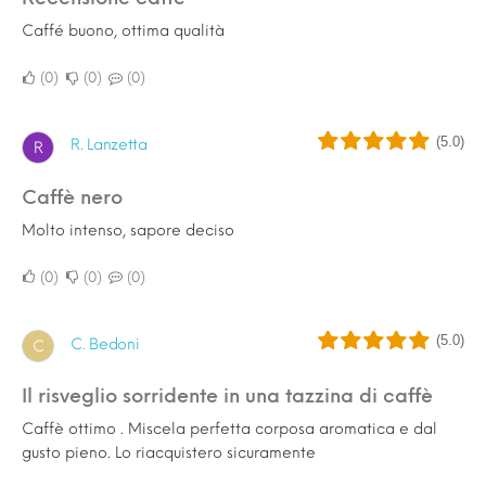
Caffé buono, ottima qualità
0
0
0
(5.0)
R. Lanzetta
R
Caffè nero
Molto intenso, sapore deciso
0
0
0
(5.0)
C. Bedoni
C
Il risveglio sorridente in una tazzina di caffè
Caffè ottimo . Miscela perfetta corposa aromatica e dal
gusto pieno. Lo riacquistero sicuramente