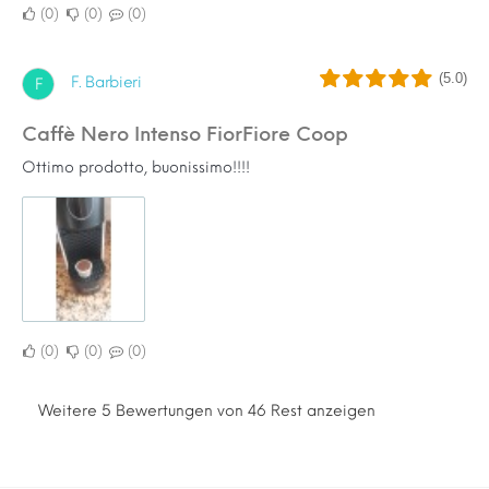
0
0
0
(5.0)
F. Barbieri
F
Caffè Nero Intenso FiorFiore Coop
Ottimo prodotto, buonissimo!!!!
0
0
0
Weitere 5 Bewertungen von 46 Rest anzeigen