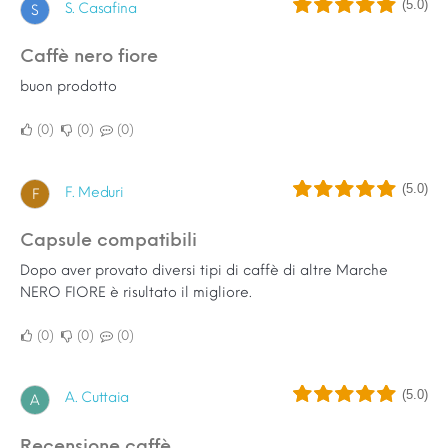
(5.0)
S. Casafina
S
caffè nero fiore
buon prodotto
0
0
0
(5.0)
F. Meduri
F
Capsule compatibili
Dopo aver provato diversi tipi di caffè di altre Marche
NERO FIORE è risultato il migliore.
0
0
0
(5.0)
A. Cuttaia
A
Recensione caffè