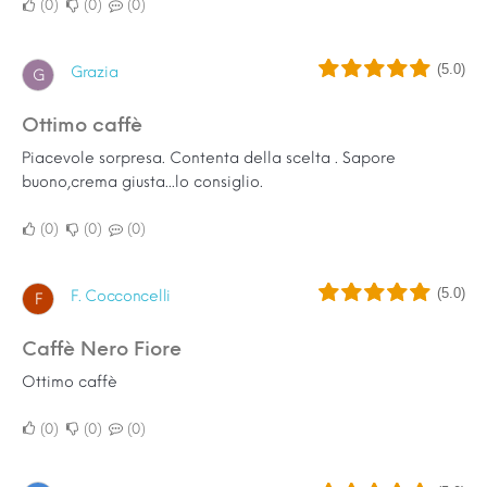
0
0
0
(5.0)
Grazia
G
Ottimo caffè
Piacevole sorpresa. Contenta della scelta . Sapore
buono,crema giusta...lo consiglio.
0
0
0
(5.0)
F. Cocconcelli
F
Caffè Nero Fiore
Ottimo caffè
0
0
0