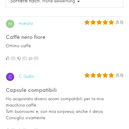
Sortiere nach:
Hohe Bewertung
(5.0)
manolo
M
Caffè nero fiore
Ottimo caffè
0
0
0
(5.0)
C. Gallo
C
Capsule compatibili
Ho acquistato diversi aromi compatibili per la mia
macchina caffè.
Tutti buonissimi e, con mia sorpresa, anche il deca.
Consiglio vivamente