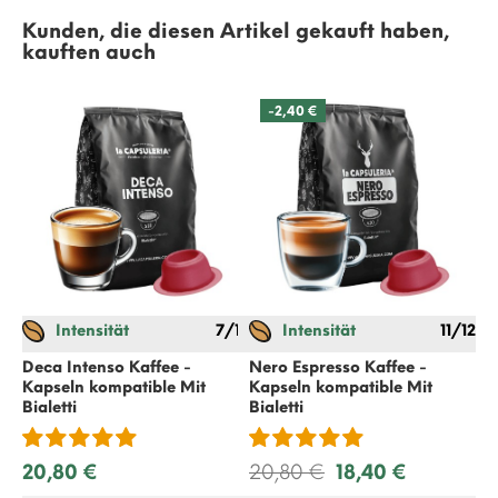
Kunden, die diesen Artikel gekauft haben,
kauften auch
-2,40 €
Intensität
7/12
Intensität
11/12
Ec
Ca
Deca Intenso Kaffee -
Nero Espresso Kaffee -
Kapseln kompatible Mit
Kapseln kompatible Mit
Bialetti
Bialetti
5,
20,80 €
20,80 €
18,40 €