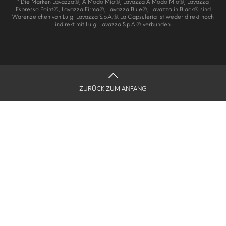
* Die Marken Lavazza®, A Modo Mio®, Lavazza A Modo Mio®, Lavazza
Espresso Point®, Lavazza Firma®, Lavazza Blue®, Lavazza in Black® sind
Warenzeichen von Luigi Lavazza S.p.A.®. La Capsuleria ist weder direkt noch
indirekt mit Luigi Lavazza S.p.A.® verbunden.
ZURÜCK ZUM ANFANG