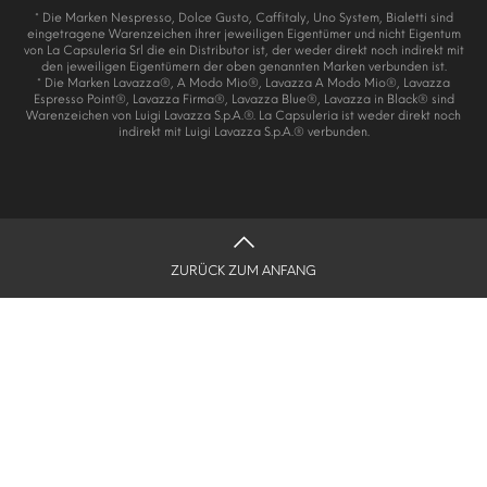
* Die Marken Nespresso, Dolce Gusto, Caffitaly, Uno System, Bialetti sind
eingetragene Warenzeichen ihrer jeweiligen Eigentümer und nicht Eigentum
von La Capsuleria Srl die ein Distributor ist, der weder direkt noch indirekt mit
den jeweiligen Eigentümern der oben genannten Marken verbunden ist.
* Die Marken Lavazza®, A Modo Mio®, Lavazza A Modo Mio®, Lavazza
Espresso Point®, Lavazza Firma®, Lavazza Blue®, Lavazza in Black® sind
Warenzeichen von Luigi Lavazza S.p.A.®. La Capsuleria ist weder direkt noch
indirekt mit Luigi Lavazza S.p.A.® verbunden.
ZURÜCK ZUM ANFANG