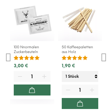
100 Nnormalen
50 Kaffeepaletten
1
Zuckerbeuteln
aus Holz
B
3,00 €
1,90 €
3