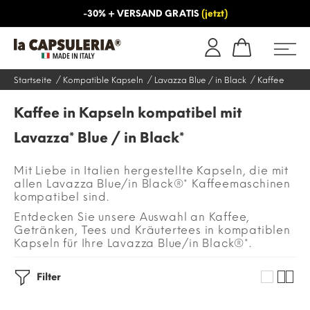
-30% + VERSAND GRATIS
(jetzt)
NS
INFORMATIONEN
BLOG
Startseite
Kompatible Kapseln
Lavazza Blue / in Black
Kaffee
Kaffee in Kapseln kompatibel mit
Lavazza* Blue / in Black*
Mit Liebe in Italien hergestellte Kapseln, die mit
allen Lavazza Blue/in Black®* Kaffeemaschinen
kompatibel sind.
Entdecken Sie unsere Auswahl an Kaffee,
Getränken, Tees und Kräutertees in kompatiblen
Kapseln für Ihre Lavazza Blue/in Black®*.
Filter