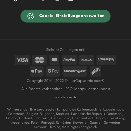
Cookie-Einstellungen verwalten
Sichere Zahlungen mit:
Copyright 2014 - 2022 © - LaCapsuleria.com®
Alle Rechte vorbehalten | PEC:
lacapsuleriasrl@pec.it
website:
credits
Wir versenden Ihre bevorzugten kompatiblen Kaffeemaschinenkapseln nach:
Österreich, Belgien, Bulgarien, Kroatien, Tschechische Republik, Dänemark,
Estland, Finnland, Frankreich, Deutschland, Griechenland, Ungarn, Luxemburg,
Niederlande, Polen, Portugal, Rumänien, Slowenien, Spanien, Schweden ,
Schweiz, Ukraine, Vereinigtes Königreich