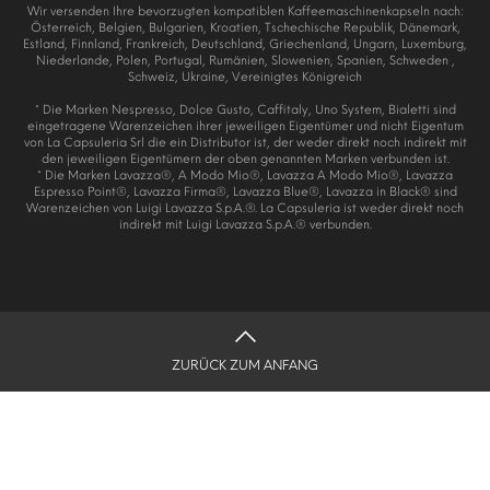
Wir versenden Ihre bevorzugten kompatiblen Kaffeemaschinenkapseln nach:
Österreich, Belgien, Bulgarien, Kroatien, Tschechische Republik, Dänemark,
Estland, Finnland, Frankreich, Deutschland, Griechenland, Ungarn, Luxemburg,
Niederlande, Polen, Portugal, Rumänien, Slowenien, Spanien, Schweden ,
Schweiz, Ukraine, Vereinigtes Königreich
* Die Marken Nespresso, Dolce Gusto, Caffitaly, Uno System, Bialetti sind
eingetragene Warenzeichen ihrer jeweiligen Eigentümer und nicht Eigentum
von La Capsuleria Srl die ein Distributor ist, der weder direkt noch indirekt mit
den jeweiligen Eigentümern der oben genannten Marken verbunden ist.
* Die Marken Lavazza®, A Modo Mio®, Lavazza A Modo Mio®, Lavazza
Espresso Point®, Lavazza Firma®, Lavazza Blue®, Lavazza in Black® sind
Warenzeichen von Luigi Lavazza S.p.A.®. La Capsuleria ist weder direkt noch
indirekt mit Luigi Lavazza S.p.A.® verbunden.
ZURÜCK ZUM ANFANG