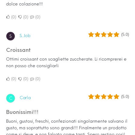
dolce colazione!!!
0
0
0
(5.0)
S. Job
S
Croissant
Ottimi croissant con scagliette zuccherate. Li ricomprerei e
non posso che consigliarli
0
0
0
(5.0)
Carla
C
Buonissimi!!!
Buoni, gustosi, freschi, confezionati singolarmente salvano il
gusto, ma soprattutto sono grandi!!! Finalmente un prodotto
come si deve, e non falsato come tanti. Spero restino così!