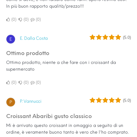
In più buon rapporto qualità/prezzo!!!
0
0
0
(5.0)
E. Dalla Costa
E
Ottimo prodotto
Ottimo prodotto, niente a che fare con i croissant da
supermercato
0
0
0
(5.0)
P. Vannucci
P
croissant Abaribi gusto classico
Mi è arrivato questo croissant in omaggio a seguito di un
ordine, è veramente buono tanto è vero che l'ho comprato.