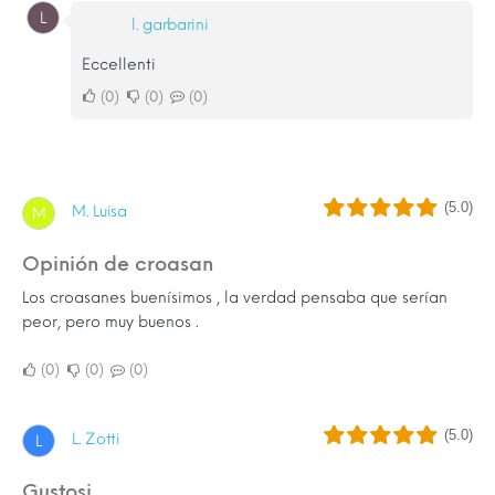
L
l. garbarini
Eccellenti
0
0
0
(5.0)
M. Luisa
M
Opinión de croasan
Los croasanes buenísimos , la verdad pensaba que serían
peor, pero muy buenos .
0
0
0
(5.0)
L. Zotti
L
Gustosi