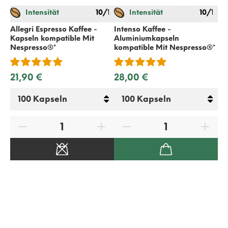
Intensität
10/12
Intensität
10/12
Allegri Espresso Kaffee -
Intenso Kaffee -
Cr
Kapseln kompatible Mit
Aluminiumkapseln
Ka
Nespresso
®*
kompatible Mit
Nespresso
®*
Bia
21,90 €
28,00 €
20