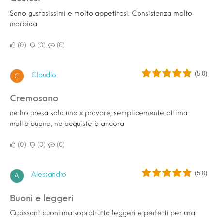
Sono gustosissimi e molto appetitosi. Consistenza molto
morbida
0
0
0
(5.0)
Claudio
C
Cremosano
ne ho presa solo una x provare, semplicemente ottima
molto buona, ne acquisterò ancora
0
0
0
(5.0)
Alessandro
A
Buoni e leggeri
Croissant buoni ma soprattutto leggeri e perfetti per una