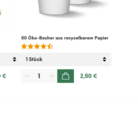
50 Öko-Becher aus recycelbarem Papier
Kalte Kaffee
– 500g
0 €
2,50 €
ZUM WARENKORB HINZUFÜGEN