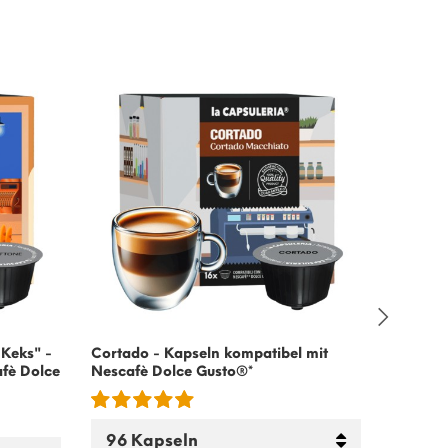
 Keks" -
Cortado - Kapseln kompatibel mit
Cremige
fè Dolce
Nescafè Dolce Gusto
®*
mit
Nesc