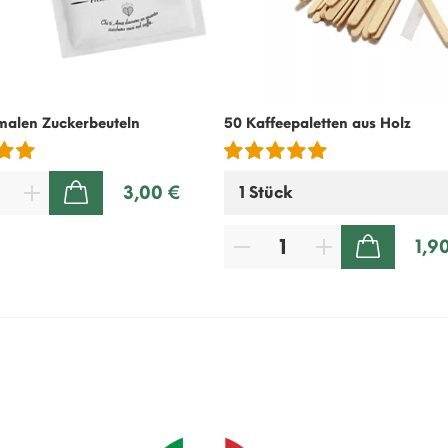
malen Zuckerbeuteln
50 Kaffeepaletten aus Holz
3,00 €
ZUM WARENKORB HINZUFÜGEN
1,9
ZUM WARENKORB HINZUFÜGEN