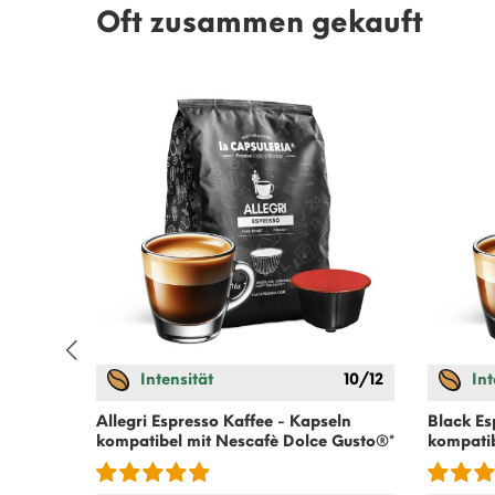
Oft zusammen gekauft
Intensität
10/12
Int
 Gusto
®*
Allegri Espresso Kaffee - Kapseln
Black Es
kompatibel mit
Nescafè Dolce Gusto
®*
kompati