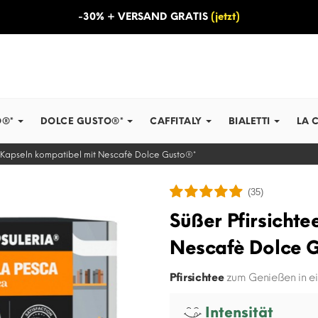
-30% + VERSAND GRATIS
(jetzt)
O®*
DOLCE GUSTO®*
CAFFITALY
BIALETTI
LA 
- Kapseln kompatibel mit Nescafè Dolce Gusto®*
(35)
Süßer Pfirsichte
Nescafè Dolce 
Pfirsichtee
zum Genießen in ei
Intensität