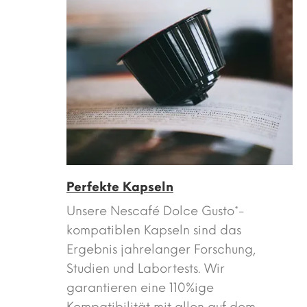
Perfekte Kapseln
Unsere Nescafé Dolce Gusto*-
kompatiblen Kapseln sind das
Ergebnis jahrelanger Forschung,
Studien und Labortests. Wir
garantieren eine 110%ige