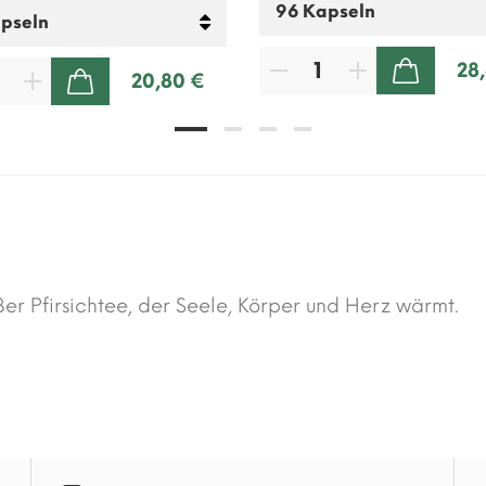
28
20,80 €
ZUM WARENKORB HINZUFÜGEN
ZUM WARENKORB HINZUFÜGEN
er Pfirsichtee, der Seele, Körper und Herz wärmt.