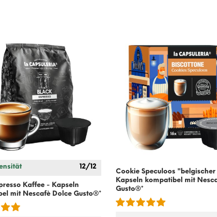
ensität
12/12
Cookie Speculoos "belgischer
Kapseln kompatibel mit
Nesca
presso Kaffee - Kapseln
Gusto
®*
bel mit
Nescafè Dolce Gusto
®*