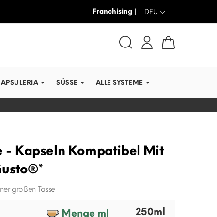
Franchising |
-30% + VERSAND GRATIS
DEU
CAPSULERIA
SÜSSE
ALLE SYSTEME
e - Kapseln Kompatibel Mit
Gusto®*
ner großen Tasse
250ml
Menge ml