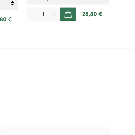
28,80 €
ZUM WARENKORB HINZUFÜGEN
,80 €