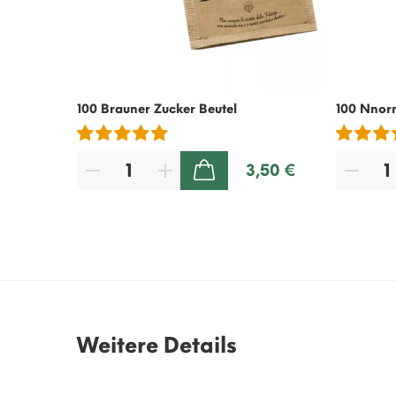
100 Brauner Zucker Beutel
100 Nnor
3,50 €
ZUM WARENKORB HINZUFÜGEN
Weitere Details