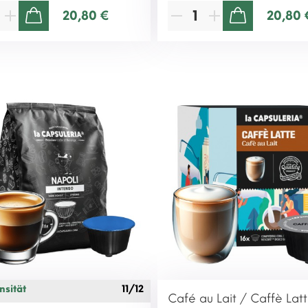
20,80 €
20,80 
ZUM WARENKORB HINZUFÜGEN
ZUM WARENKORB HINZUFÜGEN
nsität
11/12
Café au Lait / Caffè Latt