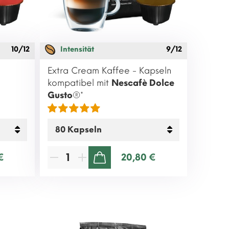
10/12
Intensität
9/12
Extra Cream Kaffee - Kapseln
kompatibel mit
Nescafè Dolce
Gusto
®*
€
20,80 €
ZUM WARENKORB HINZUFÜGEN