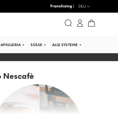
Franchising |
-30% + VERSAND GRATIS
DEU
CAPSULERIA
SÜSSE
ALLE SYSTEME
o Nescafè