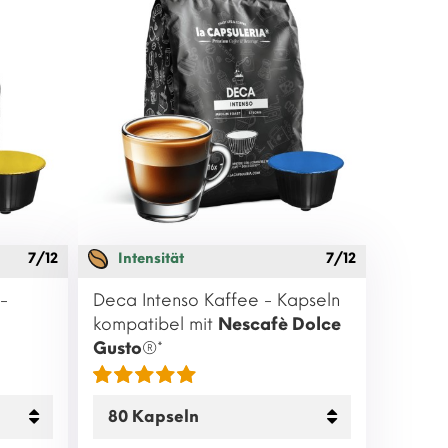
7/12
Intensität
7/12
-
Deca Intenso Kaffee - Kapseln
kompatibel mit
Nescafè Dolce
Gusto
®*