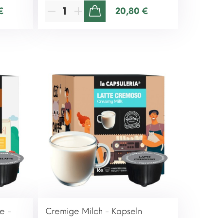
€
20,80 €
ZUM WARENKORB HINZUFÜGEN
e -
Cremige Milch - Kapseln