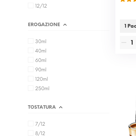
12/12
EROGAZIONE
30ml
40ml
60ml
90ml
120ml
250ml
TOSTATURA
7/12
8/12