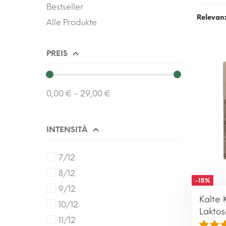
Entdec
Bestseller
Geträn
Relevan
Alle Produkte
kompat
PREIS
0,00 € - 29,00 €
INTENSITÀ
7/12
8/12
-15%
9/12
Kalte 
10/12
Laktos
11/12