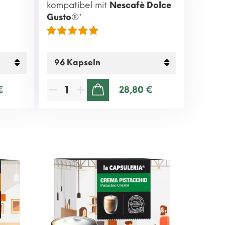
kompatibel mit
Nescafè Dolce
Gusto
®*
€
28,80 €
ZUM WARENKORB HINZUFÜGEN