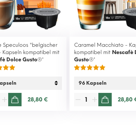
 Speculoos "belgischer
Caramel Macchiato - Ka
- Kapseln kompatibel mit
kompatibel mit
Nescafè 
fè Dolce Gusto
®*
Gusto
®*
28,80 €
28,80 
ZUM WARENKORB HINZUFÜGEN
ZUM WARENKORB HINZUFÜGEN