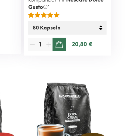
Gusto
®*
20,80 €
ZUM WARENKORB HINZUFÜGEN