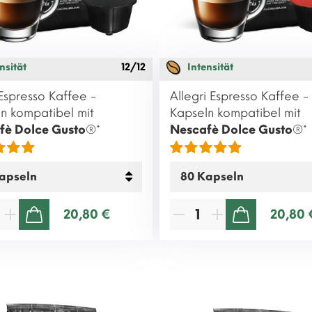
nsität
12/12
Intensität
Espresso Kaffee -
Allegri Espresso Kaffee -
n kompatibel mit
Kapseln kompatibel mit
fè Dolce Gusto
®*
Nescafè Dolce Gusto
®*
20,80 €
20,80 
ZUM WARENKORB HINZUFÜGEN
ZUM WARENKORB HINZUFÜGEN