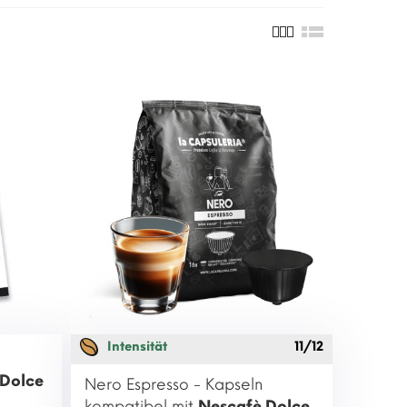
Intensität
11/12
 Dolce
Nero Espresso - Kapseln
kompatibel mit
Nescafè Dolce