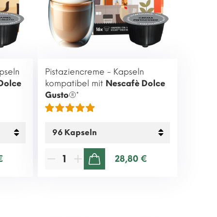
pseln
Pistaziencreme - Kapseln
Dolce
kompatibel mit
Nescafè Dolce
Gusto
®*
€
28,80 €
ZUM WARENKORB HINZUFÜGEN