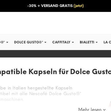
-30% + VERSAND GRATIS
(jetzt)
O®*
DOLCE GUSTO®*
CAFFITALY
BIALETTI
LA 
patible Kapseln für Dolce Gust
ebe in Italien hergestellte Kapseln
ibel mit alle Nescafé Dolce Gusto®*
maschinen.
Mehr lesen