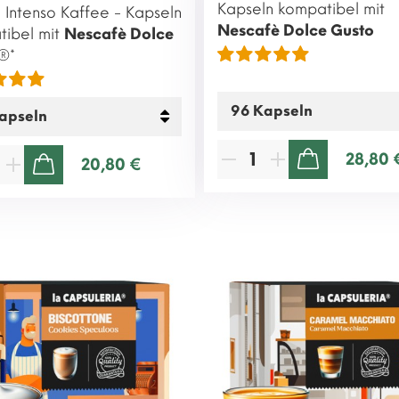
Kapseln kompatibel mit
 Intenso Kaffee - Kapseln
Nescafè Dolce Gusto
tibel mit
Nescafè Dolce
®*
28,80 
20,80 €
ZUM WARENKORB HINZUFÜGEN
ZUM WARENKORB HINZUFÜGEN