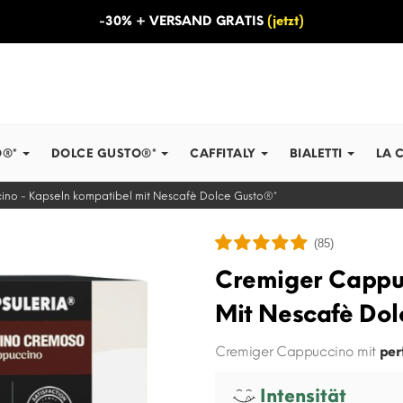
-30% + VERSAND GRATIS
(jetzt)
O®*
DOLCE GUSTO®*
CAFFITALY
BIALETTI
LA 
no - Kapseln kompatibel mit Nescafè Dolce Gusto®*
(85)
Cremiger Cappu
Mit Nescafè Dol
Cremiger Cappuccino mit
per
Intensität