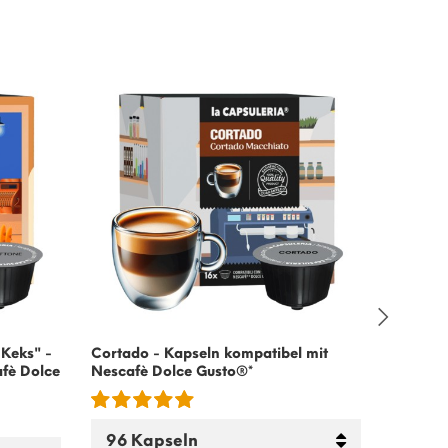
 Keks" -
Cortado - Kapseln kompatibel mit
Cremige
fè Dolce
Nescafè Dolce Gusto
®*
mit
Nesc