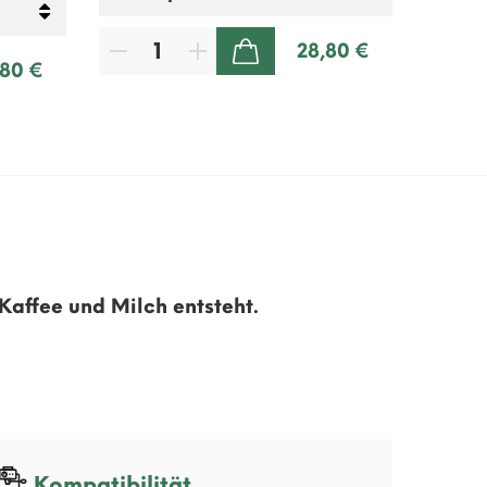
28,80 €
ZUM WARENKORB HINZUFÜGEN
,80 €
affee und Milch entsteht.
Kompatibilität