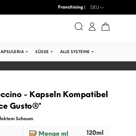
Franchising |
-30% + VERSAND GRATIS
DEU
CAPSULERIA
SÜSSE
ALLE SYSTEME
ccino - Kapseln Kompatibel
ce Gusto®*
fektem Schaum
120ml
Menge ml