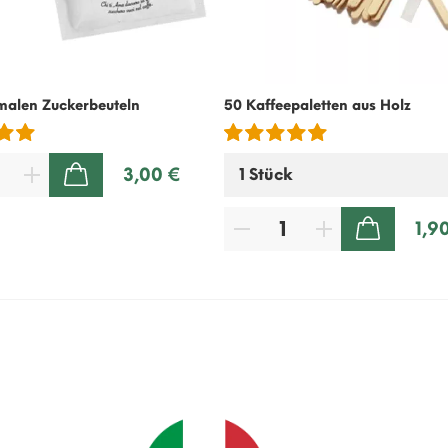
malen Zuckerbeuteln
50 Kaffeepaletten aus Holz
3,00 €
ZUM WARENKORB HINZUFÜGEN
1,9
ZUM WARENKORB HINZUFÜGEN