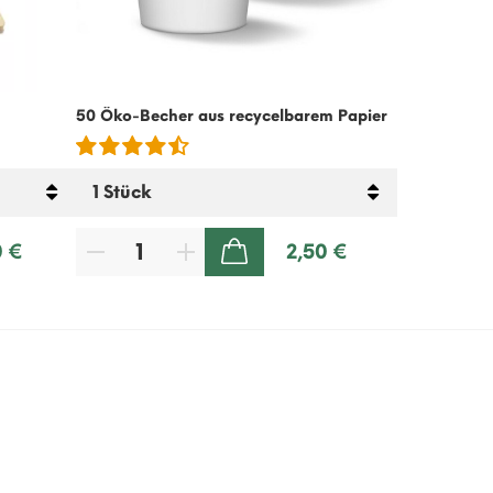
50 Öko-Becher aus recycelbarem Papier
Kalte Kaffee
– 500g
0 €
2,50 €
ZUM WARENKORB HINZUFÜGEN