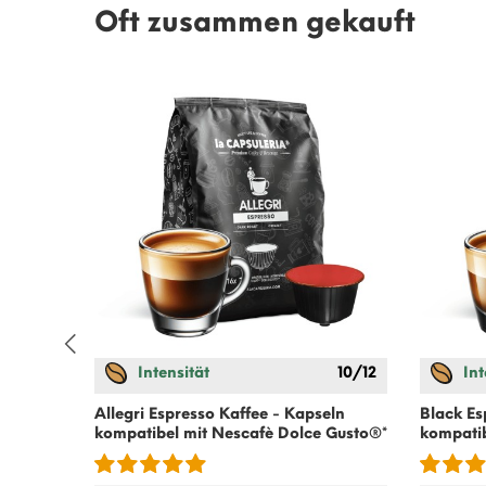
Oft zusammen gekauft
Intensität
10/12
Int
 Gusto
®*
Allegri Espresso Kaffee - Kapseln
Black Es
kompatibel mit
Nescafè Dolce Gusto
®*
kompati