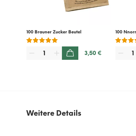
100 Brauner Zucker Beutel
100 Nnor
3,50 €
ZUM WARENKORB HINZUFÜGEN
Weitere Details