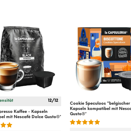
ensität
12/12
Cookie Speculoos "belgischer
Kapseln kompatibel mit
Nesca
presso Kaffee - Kapseln
Gusto
®*
bel mit
Nescafè Dolce Gusto
®*