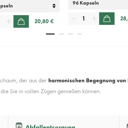
28
20,80 €
ZUM WARENKORB HINZUFÜGEN
ZUM WARENKORB HINZUFÜGEN
Schaum, der aus der
harmonischen Begegnung von K
, die Sie in vollen Zügen genießen können.
Abfallentsorgung