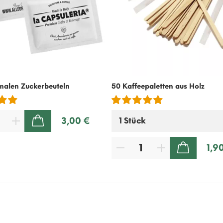
malen Zuckerbeuteln
50 Kaffeepaletten aus Holz
3,00 €
ZUM WARENKORB HINZUFÜGEN
1,9
ZUM WARENKORB HINZUFÜGEN