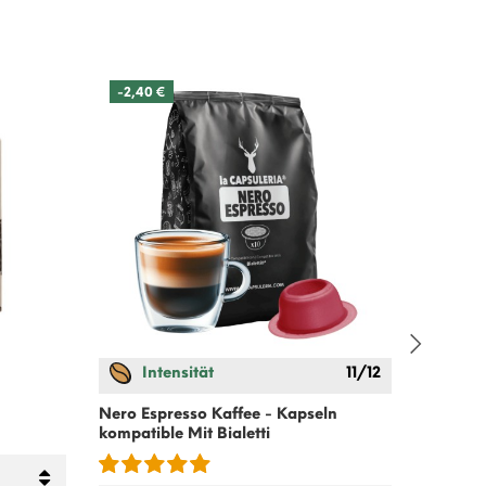
-2,40 €
Intensität
11/12
Süßer G
Mit
Bial
Nero Espresso Kaffee - Kapseln
kompatible Mit
Bialetti