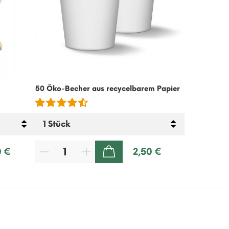
50 Öko-Becher aus recycelbarem Papier
Kalte Kaffee
– 500g
0 €
2,50 €
ZUM WARENKORB HINZUFÜGEN