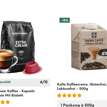
-15%
ensität
6/12
Kalte Kaffeecreme, Glutenfrei,
Laktosefrei – 500g
eam Kaffee - Kapseln
ble Mit
Bialetti