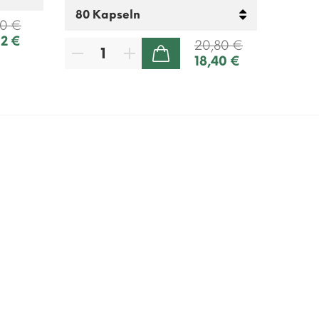
90 €
02 €
20,80 €
18,40 €
ZUM WARENKORB HINZUFÜGEN