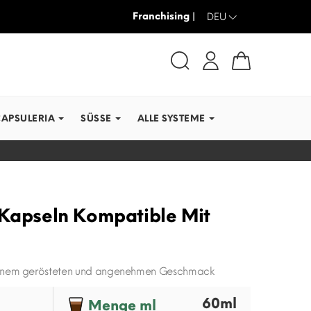
Franchising |
-30% + VERSAND GRATIS
DEU
CAPSULERIA
SÜSSE
ALLE SYSTEME
 Kapseln Kompatible Mit
inem gerösteten und angenehmen Geschmack
60ml
Menge ml