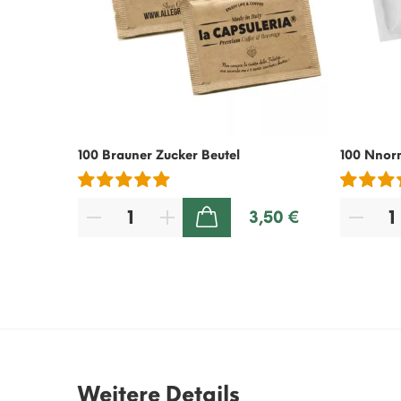
100 Brauner Zucker Beutel
100 Nnor
3,50 €
ZUM WARENKORB HINZUFÜGEN
Weitere Details