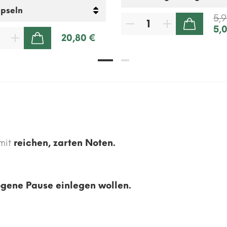
5,
5,
ZUM WARENKORB HINZUFÜGEN
20,80 €
ZUM WARENKORB HINZUFÜGEN
 mit
reichen, zarten Noten.
gene Pause einlegen wollen.