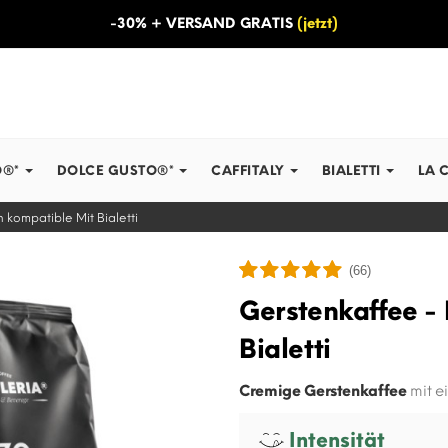
-30% + VERSAND GRATIS
(jetzt)
O®*
DOLCE GUSTO®*
CAFFITALY
BIALETTI
LA 
 kompatible Mit Bialetti
(66)
Gerstenkaffee -
Bialetti
Cremige Gerstenkaffee
mit e
Intensität