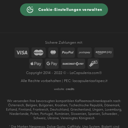
Cookie-Einstellungen verwalten
Sichere Zahlungen mit:
Copyright 2014 - 2022 © - LaCapsuleria.com®
Alle Rechte vorbehalten | PEC:
lacapsuleriasrl@pec.it
website:
credits
Wir versenden Ihre bevorzugten kompatiblen Kaffeemaschinenkapseln nach:
Österreich, Belgien, Bulgarien, Kroatien, Tschechische Republik, Dänemark,
Estland, Finnland, Frankreich, Deutschland, Griechenland, Ungarn, Luxemburg,
Niederlande, Polen, Portugal, Rumänien, Slowenien, Spanien, Schweden ,
Schweiz, Ukraine, Vereinigtes Königreich
* Die Marken Nespresso, Dolce Gusto, Caffitaly, Uno System, Bialetti sind