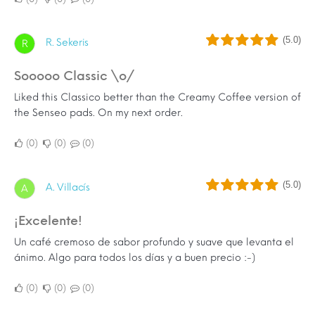
(5.0)
R. Sekeris
R
Sooooo Classic \o/
Liked this Classico better than the Creamy Coffee version of
the Senseo pads. On my next order.
0
0
0
(5.0)
A. Villacís
A
¡Excelente!
Un café cremoso de sabor profundo y suave que levanta el
ánimo. Algo para todos los días y a buen precio :-)
0
0
0