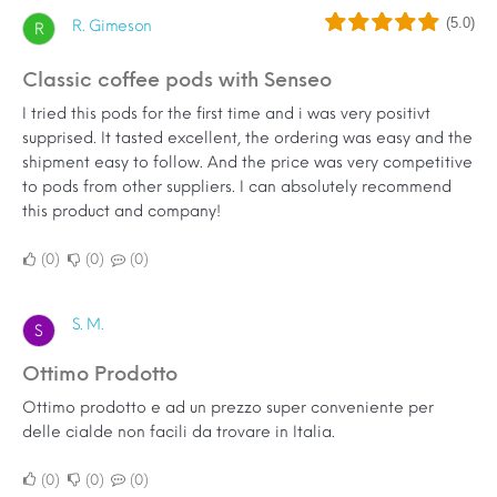
(5.0)
R. Gimeson
R
Classic coffee pods with Senseo
I tried this pods for the first time and i was very positivt
supprised. It tasted excellent, the ordering was easy and the
shipment easy to follow. And the price was very competitive
to pods from other suppliers. I can absolutely recommend
this product and company!
0
0
0
S. M.
S
Ottimo Prodotto
Ottimo prodotto e ad un prezzo super conveniente per
delle cialde non facili da trovare in Italia.
0
0
0