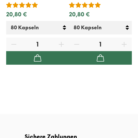
27
20,80 €
20,80 €
Sichere Zahlungen