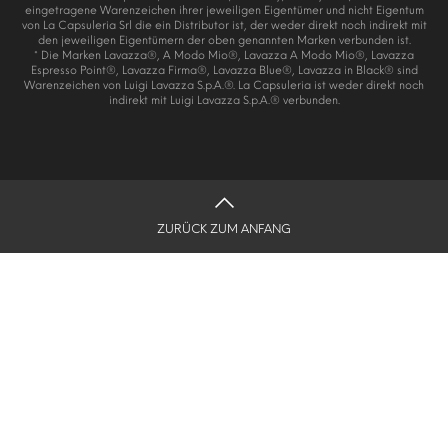
eingetragene Warenzeichen ihrer jeweiligen Eigentümer und nicht Eigentum
von La Capsuleria Srl die ein Distributor ist, der weder direkt noch indirekt mit
den jeweiligen Eigentümern der oben genannten Marken verbunden ist.
* Die Marken Lavazza®, A Modo Mio®, Lavazza A Modo Mio®, Lavazza
Espresso Point®, Lavazza Firma®, Lavazza Blue®, Lavazza in Black® sind
Warenzeichen von Luigi Lavazza S.p.A.®. La Capsuleria ist weder direkt noch
indirekt mit Luigi Lavazza S.p.A.® verbunden.
ZURÜCK ZUM ANFANG