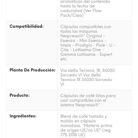
aromáticas del contenido
hasta la fecha de
caducidad (Ver Flow
Pack/Caja)
Compatibilidad:
Cápsulas compatibles con
todas las máquinas
Nespresso®* Original -
Essenza - Mini Essenza -
Inissia - Prodigio - Pixie - U -
Citiz - Lattissima One -
Gamma Lattissima - Expert
etc.
Planta De Producción:
Via della Tecnica, 18, 36030
Sarcedo VI Via della
Tecnica 18 36030 Sarcedo
VI
Producto:
Cápsulas de café listas para
usar compatibles con el
sistema Nespresso®*
Ingredientes:
Blend de café tostado y
molido en cápsula
monodosis. ''Materia prima
de origen UE/no UE'' (reg
775 2018 UE)