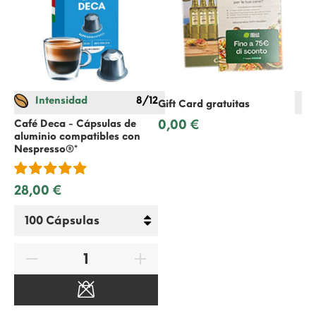
Intensidad
8/12
Gift Card gratuitas
0,00 €
Café Deca - Cápsulas de
Ca
aluminio compatibles con
Cá
Nespresso
®*
Ne
28,00 €
27