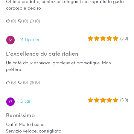
Ottimo prodotto, confezioni eleganti ma soprattutto gusto
corposo e deciso
0
0
0
(5.0)
M. Lipskier
M
L'excellence du café italien
Un café doux et suave, gracieux et aromatique. Mon
préféré.
0
0
0
(5.0)
G. Lai
G
Buonissimo
Caffè Molto buono.
Servizio veloce, consigliato