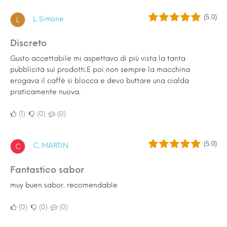
(5.0)
L. Simone
L
Discreto
Gusto accettabile mi aspettavo di più vista la tanta
pubblicità sui prodotti.E poi non sempre la macchina
erogava il caffè si blocca e devo buttare una cialda
praticamente nuova.
1
0
0
(5.0)
C. MARTIN
C
fantastico sabor
muy buen sabor. recomendable
0
0
0