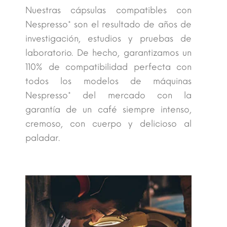
Nuestras cápsulas compatibles con
Nespresso* son el resultado de años de
investigación, estudios y pruebas de
laboratorio. De hecho, garantizamos un
110% de compatibilidad perfecta con
todos los modelos de máquinas
Nespresso* del mercado con la
garantía de un café siempre intenso,
cremoso, con cuerpo y delicioso al
paladar.