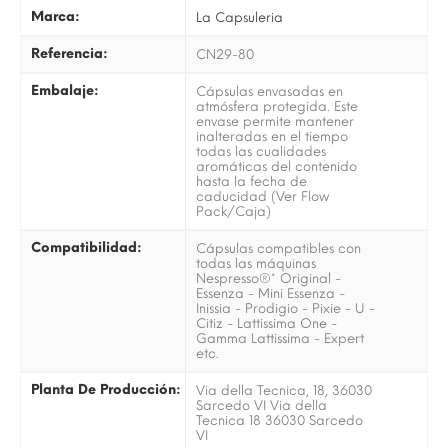
Marca:
La Capsuleria
Referencia:
CN29-80
Embalaje:
Cápsulas envasadas en
atmósfera protegida. Este
envase permite mantener
inalteradas en el tiempo
todas las cualidades
aromáticas del contenido
hasta la fecha de
caducidad (Ver Flow
Pack/Caja)
Compatibilidad:
Cápsulas compatibles con
todas las máquinas
Nespresso®* Original -
Essenza - Mini Essenza -
Inissia - Prodigio - Pixie - U -
Citiz - Lattissima One -
Gamma Lattissima - Expert
etc.
Planta De Producción:
Via della Tecnica, 18, 36030
Sarcedo VI Via della
Tecnica 18 36030 Sarcedo
VI