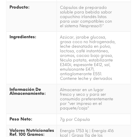
Producto:
Cápsulas de preparado
soluble para bebida sabor
capuchino irlandés listas
para usar compatibles con
el sistema Nespresso®*
Ingredientes:
Azúcar, jarabe glucosa,
grasa coco no hidrogenada,
leche desnatada en polvo,
lactosa, café instantáneo,
aromas, cacao bajo grasa,
fécula patata, estabilizante
E340ii, espesante E412, sal,
emulsionante E471,
antiaglomerante E551.
Contiene leche y derivados
Información De
Almacenar en un lugar
Almacenamiento:
fresco y seco y para ser
consumido preferentemente
por "ver impreso en el
paquete/caja"
Peso Neto:
7g por Cápsula
Valores Nutricionales
Energía 1753 kj | Energía 416
Ref. 100 Gramos:
kcal | Grasa 11g de los