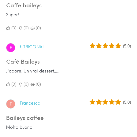
Caffè baileys
Super!
0
0
0
(5.0)
f. TRICONAL
F
Café Baileys
J'adore. Un vrai dessert.....
0
0
0
(5.0)
Francesca
F
Baileys coffee
Molto buono