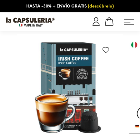
HASTA -30% + ENVÍO GRATIS
(descúbrelo)
OS
INFORMACIÓN
BLOG