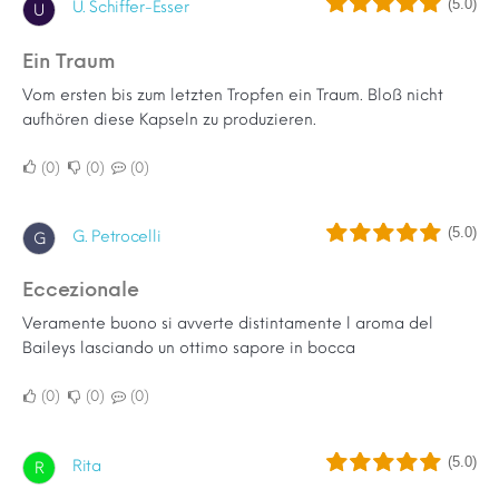
(5.0)
U. Schiffer-Esser
U
Ein Traum
Vom ersten bis zum letzten Tropfen ein Traum. Bloß nicht
aufhören diese Kapseln zu produzieren.
0
0
0
(5.0)
G. Petrocelli
G
Eccezionale
Veramente buono si avverte distintamente l aroma del
Baileys lasciando un ottimo sapore in bocca
0
0
0
(5.0)
Rita
R