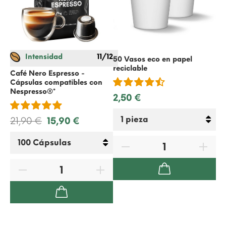
Intensidad
11/12
50 Vasos eco en papel
Sw
reciclable
co
Café Nero Espresso -
Ne
Cápsulas compatibles con
Nespresso
®*
2,50 €
22
21,90 €
15,90 €