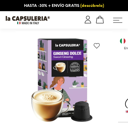
HASTA -30% + ENVÍO GRATIS
(descúbrelo)
OS
INFORMACIÓN
BLOG