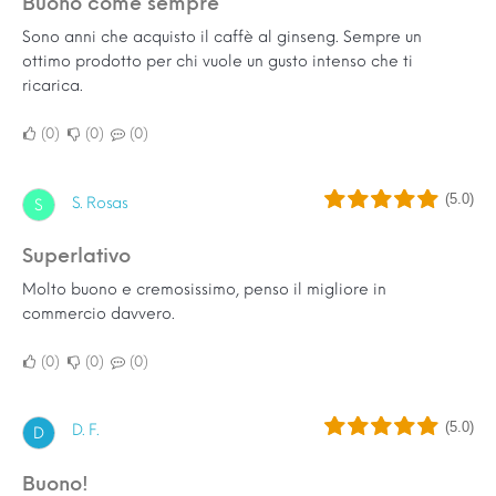
Buono come sempre
Sono anni che acquisto il caffè al ginseng. Sempre un
ottimo prodotto per chi vuole un gusto intenso che ti
ricarica.
0
0
0
(5.0)
S. Rosas
S
Superlativo
Molto buono e cremosissimo, penso il migliore in
commercio davvero.
0
0
0
(5.0)
D. F.
D
Buono!