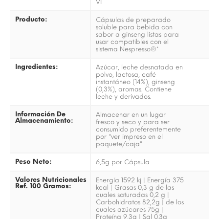
VI
Producto:
Cápsulas de preparado
soluble para bebida con
sabor a ginseng listas para
usar compatibles con el
sistema Nespresso®*
Ingredientes:
Azúcar, leche desnatada en
polvo, lactosa, café
instantáneo (14%), ginseng
(0,3%), aromas. Contiene
leche y derivados.
Información De
Almacenar en un lugar
Almacenamiento:
fresco y seco y para ser
consumido preferentemente
por "ver impreso en el
paquete/caja"
Peso Neto:
6,5g por Cápsula
Valores Nutricionales
Energía 1592 kj | Energía 375
Ref. 100 Gramos:
kcal | Grasas 0,3 g de las
cuales saturadas 0,2 g |
Carbohidratos 82,2g | de los
cuales azúcares 75g |
Proteína 9,3g | Sal 0.3g