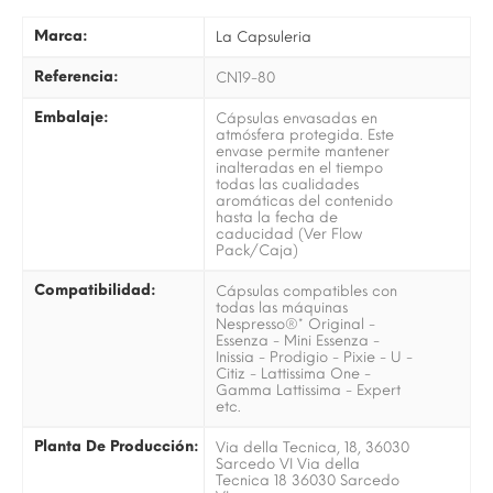
Marca:
La Capsuleria
Referencia:
CN19-80
Embalaje:
Cápsulas envasadas en
atmósfera protegida. Este
envase permite mantener
inalteradas en el tiempo
todas las cualidades
aromáticas del contenido
hasta la fecha de
caducidad (Ver Flow
Pack/Caja)
Compatibilidad:
Cápsulas compatibles con
todas las máquinas
Nespresso®* Original -
Essenza - Mini Essenza -
Inissia - Prodigio - Pixie - U -
Citiz - Lattissima One -
Gamma Lattissima - Expert
etc.
Planta De Producción:
Via della Tecnica, 18, 36030
Sarcedo VI Via della
Tecnica 18 36030 Sarcedo