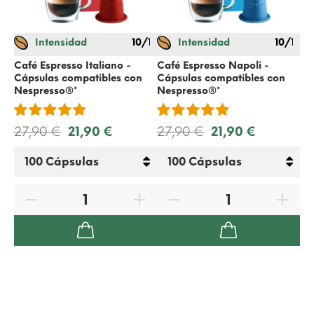
Intensidad
10/12
Intensidad
10/12
Café Espresso Italiano -
Café Espresso Napoli -
Ca
Cápsulas compatibles con
Cápsulas compatibles con
Cá
Nespresso
®*
Nespresso
®*
Ne
27,90 €
21,90 €
27,90 €
21,90 €
21