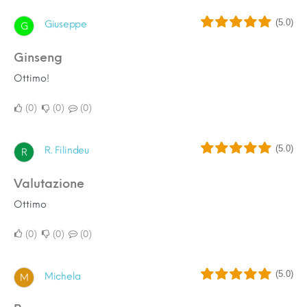
(5.0)
Giuseppe
G
Ginseng
Ottimo!
0
0
0
(5.0)
R. Filindeu
R
Valutazione
Ottimo
0
0
0
(5.0)
Michela
M