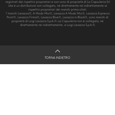
registrati dai rispettivi proprietari e non sono di proprietà di La Capsuleria Srl
che è un distributore non collegato, né direttamente né indirettamente ai
rispettivi proprietari dei marchi prima citati.
*I marchi Lavazza®, A Modo Mio®, Lavazza A Modo Mio®, Lavazza Espresso
Point®, Lavazza Firma®, Lavazza Blue®, Lavazza in Black®, sono marchi di
proprietà di Luigi Lavazza S.p.A.®. La Capsuleria non è collegata, né
direttamente né indirettamente, a Luigi Lavazza S.p.A.®.
TORNA INDIETRO