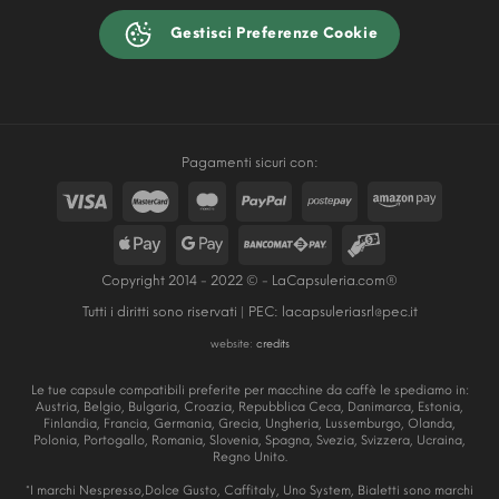
Gestisci Preferenze Cookie
Pagamenti sicuri con:
Copyright 2014 - 2022 © - LaCapsuleria.com®
Tutti i diritti sono riservati | PEC:
lacapsuleriasrl@pec.it
website:
credits
Le tue capsule compatibili preferite per macchine da caffè le spediamo in:
Austria, Belgio, Bulgaria, Croazia, Repubblica Ceca, Danimarca, Estonia,
Finlandia, Francia, Germania, Grecia, Ungheria, Lussemburgo, Olanda,
Polonia, Portogallo, Romania, Slovenia, Spagna, Svezia, Svizzera, Ucraina,
Regno Unito.
*I marchi Nespresso,Dolce Gusto, Caffitaly, Uno System, Bialetti sono marchi