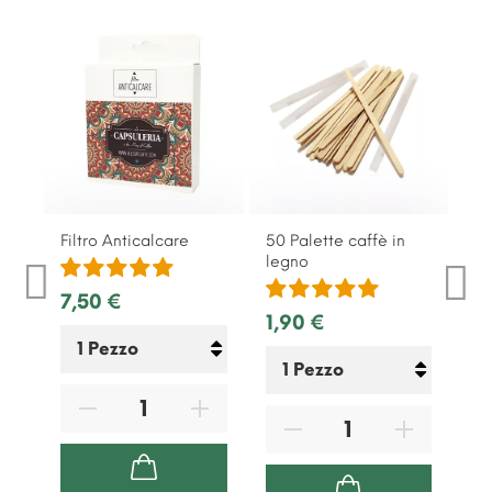
Filtro Anticalcare
50 Palette caffè in
10
legno
di
7,50 €
1,90 €
3,