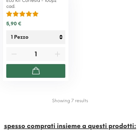
Eco Kit Cortesia - 100pz
cad.
5,90 €
Showing 7
results
spesso comprati insieme a questi prodotti:​