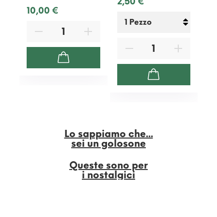
2,50 €
10,00 €
Lo sappiamo che...
sei un golosone
Queste sono per
i nostalgici