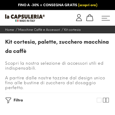
FINO A -30% + CONSEGNA GRATIS
(scopri ora)
NFORMAZIONI
BLOG
Home
Macchine Caffè e Accessori
Kit cortesia
Kit cortesia, palette, zucchero macchina
da caffè
Scopri la nostra selezione di accessori utili ed
indispensabili.
A partire dalle nostre tazzine dal design unico
fino alle bustine di zucchero dal dosaggio
perfetto.
Filtra