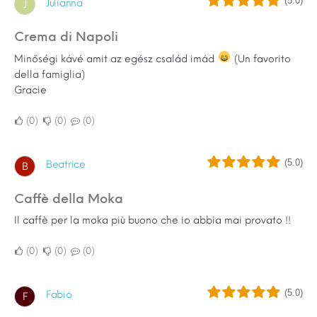
(5.0)
Julianna
J
Crema di Napoli
Minőségi kávé amit az egész család imád
(Un favorito
della famiglia)
Gracie
0
0
0
(5.0)
Beatrice
B
Caffè della Moka
Il caffè per la moka più buono che io abbia mai provato !!
0
0
0
(5.0)
Fabio
F