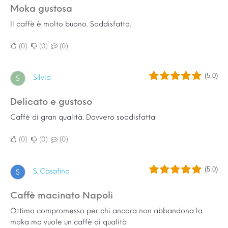
Moka gustosa
Il caffè è molto buono. Soddisfatto.
0
0
0
(5.0)
Silvia
S
Delicato e gustoso
Caffè di gran qualità. Davvero soddisfatta
0
0
0
(5.0)
S. Casafina
S
Caffè macinato Napoli
Ottimo compromesso per chi ancora non abbandona la
moka ma vuole un caffè di qualità