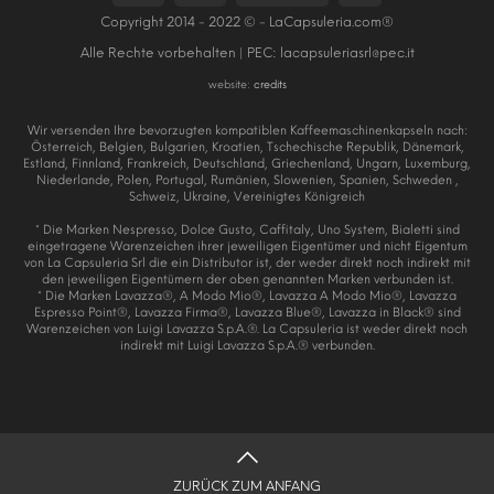
Copyright 2014 - 2022 © - LaCapsuleria.com®
Alle Rechte vorbehalten | PEC:
lacapsuleriasrl@pec.it
website:
credits
Wir versenden Ihre bevorzugten kompatiblen Kaffeemaschinenkapseln nach:
Österreich, Belgien, Bulgarien, Kroatien, Tschechische Republik, Dänemark,
Estland, Finnland, Frankreich, Deutschland, Griechenland, Ungarn, Luxemburg,
Niederlande, Polen, Portugal, Rumänien, Slowenien, Spanien, Schweden ,
Schweiz, Ukraine, Vereinigtes Königreich
* Die Marken Nespresso, Dolce Gusto, Caffitaly, Uno System, Bialetti sind
eingetragene Warenzeichen ihrer jeweiligen Eigentümer und nicht Eigentum
von La Capsuleria Srl die ein Distributor ist, der weder direkt noch indirekt mit
den jeweiligen Eigentümern der oben genannten Marken verbunden ist.
* Die Marken Lavazza®, A Modo Mio®, Lavazza A Modo Mio®, Lavazza
Espresso Point®, Lavazza Firma®, Lavazza Blue®, Lavazza in Black® sind
Warenzeichen von Luigi Lavazza S.p.A.®. La Capsuleria ist weder direkt noch
indirekt mit Luigi Lavazza S.p.A.® verbunden.
ZURÜCK ZUM ANFANG