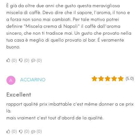
È già da oltre due anni che gusto questa meravigliosa
miscela di caffè. Devo dire che il sapore, l'aroma, il tono e
a forza non sono mai cambiati. Per tale motivo potrei
definire "Miscela crema di Napoli" il caffè dall'aroma
sincero, che non ti tradisce mai. Un gusto che provato nella
tua casa è meglio di quello provato al bar. É veramente
buono.
0
0
0
(5.0)
ACCIARINO
A
Excellent
rapport qualité prix imbattable c'est même donner a ce prix
là.
mais vraiment c'est tout d'abord de la qualité.
0
0
0