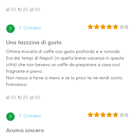
0
0
0
(5.0)
F. Cristauro
F
Una tazzzina di gusto
Ottima miscela di caffe con gusto profondo e e rotondo.
Era dai tempi di Napoli (in quella breve vacanza in questa
città) che non bevevo un caffè da preparare a casa così
fragrante e pieno.
Non riesco a farne a meno e se lo provi te ne rendi conto.
Francesco.
0
0
0
(5.0)
F. Cristauro
F
Aroma sincero