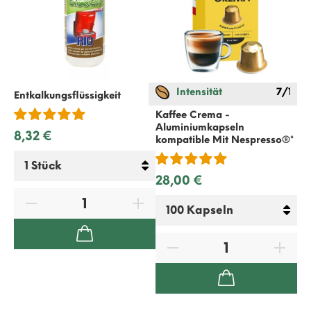
Intensität
7/12
Entkalkungsflüssigkeit
Kaffee Crema -
Ge
Aluminiumkapseln
Mi
8,32 €
kompatible Mit
Nespresso
®*
Ar
28,00 €
5,