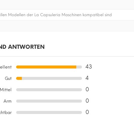
 allen Modellen der La Capsuleria Maschinen kompatibel sind
ND ANTWORTEN
43
ellent
4
Gut
0
Mittel
0
Arm
0
chtbar