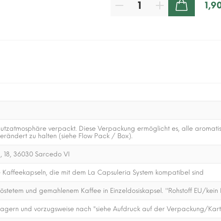
1,9
ZUM WARENKORB HINZUFÜGEN
utzatmosphäre verpackt. Diese Verpackung ermöglicht es, alle aromatisc
erändert zu halten (siehe Flow Pack / Box).
, 18, 36030 Sarcedo VI
 Kaffeekapseln, die mit dem La Capsuleria System kompatibel sind
stetem und gemahlenem Kaffee in Einzeldosiskapsel. ''Rohstoff EU/kein 
 lagern und vorzugsweise nach "siehe Aufdruck auf der Verpackung/Kart