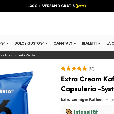
-30% + VERSAND GRATIS
(jetzt)
O®*
DOLCE GUSTO®*
CAFFITALY
BIALETTI
LA 
das La Capsuleria -System
(50)
Extra Cream Kaf
Capsuleria -Sys
Extra cremiger Kaffee.
Feinge
Intensität