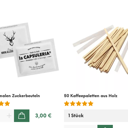
malen Zuckerbeuteln
50 Kaffeepaletten aus Holz
3,00 €
ZUM WARENKORB HINZUFÜGEN