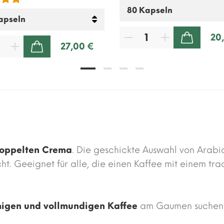
20
ZUM WARENKORB HINZUFÜGEN
27,00 €
ZUM WARENKORB HINZUFÜGEN
oppelten Crema
. Die geschickte Auswahl von Arabi
t. Geeignet für alle, die einen Kaffee mit einem t
igen und vollmundigen Kaffee
am Gaumen suchen