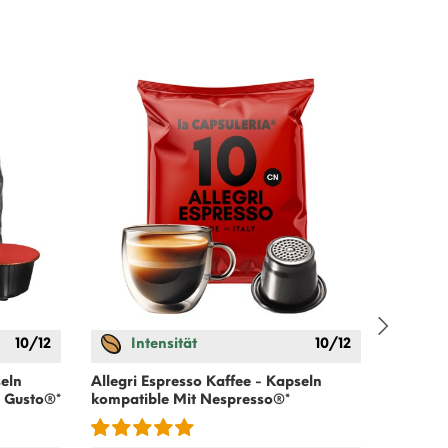
10/12
Intensität
10/12
In
seln
Allegri Espresso Kaffee - Kapseln
Allegri 
 Gusto
®*
kompatible Mit
Nespresso
®*
kompati
Point®*