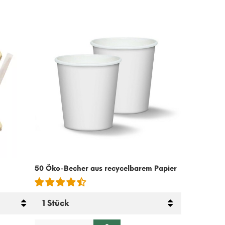
-15%
50 Öko-Becher aus recycelbarem Papier
Kalte Kaffee
– 500g