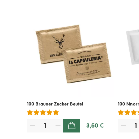
100 Brauner Zucker Beutel
100 Nnor
3,50 €
ZUM WARENKORB HINZUFÜGEN