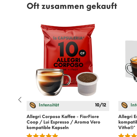
Oft zusammen gekauft
10/12
Intensität
10/12
Int
affee -
Allegri Corposo Kaffee -
FiorFiore
Allegri 
seln
Coop / Lui Espresso / Aroma Vero
kompatib
kompatible Kapseln
Vitha®*