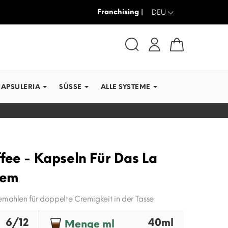
Franchising |
-30% + VERSAND GRATIS
DEU
CAPSULERIA
SÜSSE
ALLE SYSTEME
fee - Kapseln Für Das La
tem
mahlen für doppelte Cremigkeit in der Tasse
6/12
40ml
Menge ml