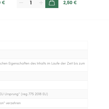
0 €
2,50 €
ZUM WARENKORB HINZUFÜGEN
hen Eigenschaften des Inhalts im Laufe der Zeit bis zum
EU Ursprung'' (reg 775 2018 EU)
on" verzehren