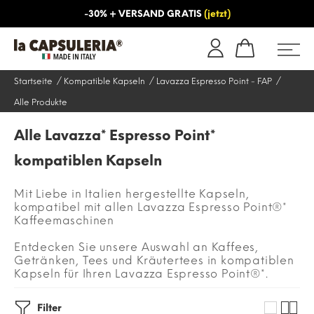
-30% + VERSAND GRATIS
(jetzt)
NS
INFORMATIONEN
BLOG
Startseite
Kompatible Kapseln
Lavazza Espresso Point - FAP
Alle Produkte
Alle Lavazza* Espresso Point*
kompatiblen Kapseln
Mit Liebe in Italien hergestellte Kapseln,
kompatibel mit allen Lavazza Espresso Point®*
Kaffeemaschinen
Entdecken Sie unsere Auswahl an Kaffees,
Getränken, Tees und Kräutertees in kompatiblen
Kapseln für Ihren Lavazza Espresso Point®*.
Filter