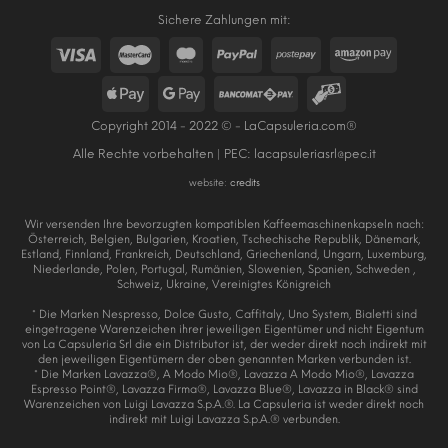
Sichere Zahlungen mit:
Copyright 2014 - 2022 © - LaCapsuleria.com®
Alle Rechte vorbehalten | PEC:
lacapsuleriasrl@pec.it
website:
credits
Wir versenden Ihre bevorzugten kompatiblen Kaffeemaschinenkapseln nach:
Österreich, Belgien, Bulgarien, Kroatien, Tschechische Republik, Dänemark,
Estland, Finnland, Frankreich, Deutschland, Griechenland, Ungarn, Luxemburg,
Niederlande, Polen, Portugal, Rumänien, Slowenien, Spanien, Schweden ,
Schweiz, Ukraine, Vereinigtes Königreich
* Die Marken Nespresso, Dolce Gusto, Caffitaly, Uno System, Bialetti sind
eingetragene Warenzeichen ihrer jeweiligen Eigentümer und nicht Eigentum
von La Capsuleria Srl die ein Distributor ist, der weder direkt noch indirekt mit
den jeweiligen Eigentümern der oben genannten Marken verbunden ist.
* Die Marken Lavazza®, A Modo Mio®, Lavazza A Modo Mio®, Lavazza
Espresso Point®, Lavazza Firma®, Lavazza Blue®, Lavazza in Black® sind
Warenzeichen von Luigi Lavazza S.p.A.®. La Capsuleria ist weder direkt noch
indirekt mit Luigi Lavazza S.p.A.® verbunden.