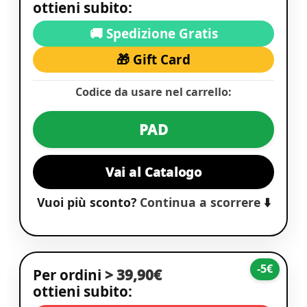
ottieni subito:
🚚 Spedizione Gratis
🎁 Gift Card
Codice da usare nel carrello:
PAD
Vai al Catalogo
Vuoi più sconto?
Continua a scorrere
⬇️
-5€
Per ordini
> 39,90€
ottieni subito: