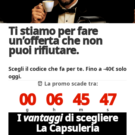
Ti stiamo per fare
un’offerta che non
puoi rifiutare.
Scegli il codice che fa per te. Fino a
-40€
solo
oggi.
⏰ La promo scade tra:
00
06
45
46
g
h
m
s
I
vantaggi
di scegliere
La Capsuleria