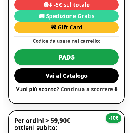
🟢⬇️ -5€ sul totale
🚚 Spedizione Gratis
🎁 Gift Card
Codice da usare nel carrello:
PAD5
Vai al Catalogo
Vuoi più sconto?
Continua a scorrere
⬇️
-10€
Per ordini
> 59,90€
ottieni subito: