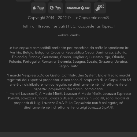
Copyright 2014 - 2022 © - LaCapsuleria.com®
Tutti i diritti sono riservati | PEC:
lacapsuleriasrl@pec.it
website:
credits
Le tue capsule compatibili preferite per macchine da caffè le spediamo in:
Austria, Belgio, Bulgaria, Croazia, Repubblica Ceca, Danimarca, Estonia,
Finlandia, Francia, Germania, Grecia, Ungheria, Lussemburgo, Olanda,
Polonia, Portogallo, Romania, Slovenia, Spagna, Svezia, Svizzera, Ucraina,
Regno Unito.
*I marchi Nespresso,Dolce Gusto, Caffitaly, Uno System, Bialetti sono marchi
registrati dai rispettivi proprietari e non sono di proprietà di La Capsuleria Srl
che è un distributore non collegato, né direttamente né indirettamente ai
rispettivi proprietari dei marchi prima citati.
*I marchi Lavazza®, A Modo Mio®, Lavazza A Modo Mio®, Lavazza Espresso
Point®, Lavazza Firma®, Lavazza Blue®, Lavazza in Black®, sono marchi di
proprietà di Luigi Lavazza S.p.A.®. La Capsuleria non è collegata, né
direttamente né indirettamente, a Luigi Lavazza S.p.A.®.