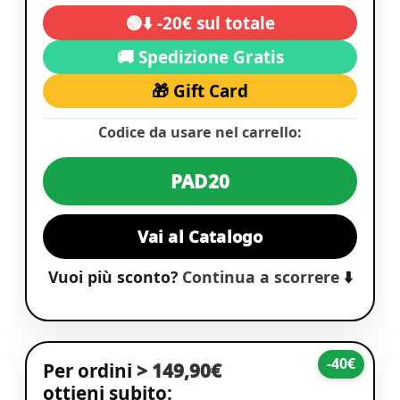
🟢⬇️ -20€ sul totale
🚚 Spedizione Gratis
🎁 Gift Card
Codice da usare nel carrello:
PAD20
Vai al Catalogo
Vuoi più sconto?
Continua a scorrere
⬇️
-40€
Per ordini
> 149,90€
ottieni subito: