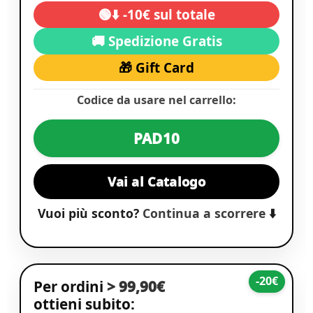
🟢⬇️ -10€ sul totale
🚚 Spedizione Gratis
🎁 Gift Card
Codice da usare nel carrello:
PAD10
Vai al Catalogo
Vuoi più sconto?
Continua a scorrere
⬇️
-20€
Per ordini
> 99,90€
ottieni subito: