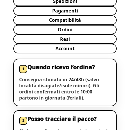
Spedizioni
Pagamenti
Compatibilità
Ordini
Resi
Account
Quando ricevo l’ordine?
1
Consegna stimata in
24/48h
(salvo
località disagiate/isole minori). Gli
ordini confermati entro le
10:00
partono in giornata (feriali).
Posso tracciare il pacco?
2