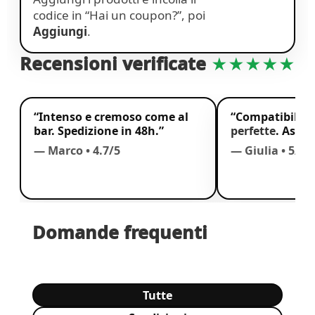
codice in “Hai un coupon?”, poi
Aggiungi
.
Recensioni verificate
★★★★★
“Intenso e cremoso come al
“Compatibili 
bar. Spedizione in 48h.”
perfette
. Assis
— Marco • 4.7/5
— Giulia • 5/5
Domande frequenti
Tutte