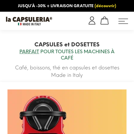
JUSQU’À -30% + LIVRAISON GRATUITE
(découvrir)
INFORMATION
BLOG
CAPSULES et DOSETTES
PARFAIT
POUR TOUTES LES MACHINES À
CAFÉ
Café, boissons, thé en capsules et dosettes
Made in Italy